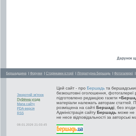
Дарунок щ
Бершадщина
|
Форуми
|
Сторінками історії
|
Літературна Бершадь
|
Фотогалереї
Цей сайт - про
Бершадь
та бершадський
безкоштовні оголошення, фотогалереї р
Зворотній зв'язок
підготовлено редакцією газети
«Берша
Публічна угода
матеріали належать авторам статтей. 
Мапа сайту
розміщена на сайті
Бершаді
, без згод
PDA-версія
Адміністрація сайту
Бершадь
може не п
RSS
не несе відповідальності за авторські м
08.01.2026 21:03:45