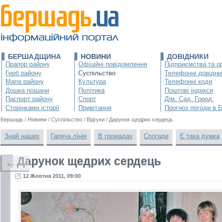
БЕРШАДЩИНА
НОВИНИ
ДОВІДНИКИ
Прапор району
Офіційні повідомлення
Підприємства та ор
Герб району
Суспільство
Телефонні довідни
Мапа району
Культура
Телефонні коди
Дошка пошани
Політика
Поштові індекси
Паспорт району
Спорт
Дім. Сад. Город.
Сторінками історії
Привітання
Прогноз погоди в 
Бершадь
/
Новини
/
Суспільство
/
Відгуки
/
Дарунок щедрих сердець
Знай наших
Гаряча лінія
В громадах
Спогади
Є така думка
Дарунок щедрих сердець
←
12 Жовтня 2011, 09:00