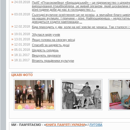
»
24.03.2018
ПрАТ «Птахокомбінат «Бершадський» – це підприємство з цілорі
вирощування птицібройлера, це живий організм, який щохвилини п
різні години доби до нас в господарство з...
»
03.03.2018
Сьогодні вуличне освітлення–це не розкіш, а звичайне благо цивіліз
на наших вулицях. І причини – різні. Найпоширеніша – недостатнь
доводиться ходити навпомацки,...
»
12.02.2018
Біда приходить у дім, коли на неї зовсім не чекаєш. Так сталося і 
»
19.01.2018
Збулася мрія учнів
»
13.01.2018
Якщо голова на своєму місці
»
12.01.2018
Спасибі за щедрість душі
»
05.01.2018
Щедрість сердець
»
18.11.2017
Віншують лауреати
»
18.11.2017
Вітають працівники культури
ЦІКАВІ ФОТО
3 фото
2 фото
8 фото
МИ - ПАМ’ЯТАЄМО - «
КНИГА ПАМ’ЯТІ УКРАЇНИ
» /
ЛУГОВА