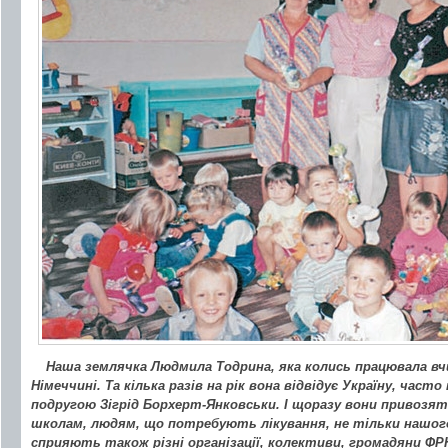
Наша землячка Людмила Тодрина, яка колись працювала в
Німеччині. Та кілька разів на рік вона відвідує Україну, част
подругою Зігрід Борхерт-Янковськи. І щоразу вони привозя
школам, людям, що потребують лікування, не тільки нашого, 
сприяють також різні організації, колективи, громадяни ФР