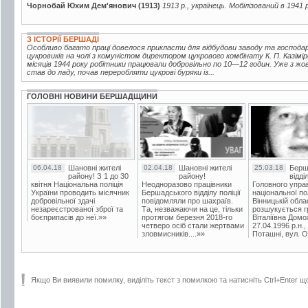
Чорнобай Юхим Дем'янович (1913)
1913 р., українець. Мобілізований в 1941 
З ІСТОРІЇ БЕРШАДІ
Особливо багато праці довелося прикласти для відбудови заводу та господ
цукровиків на чолі з комуністом директором цукрового комбінату К. П. Казі
місяців 1944 року робітники працювали добровільно по 10—12 годин. Уже з жо
став до ладу, почав переробляти цукрові буряки із...
ГОЛОВНІ НОВИНИ БЕРШАДЩИНИ
06.04.18
Шановні жителі
02.04.18
Шановні жителі
25.03.18
Берш
району! З 1 до 30
району!
відді
квітня Національна поліція
Неодноразово працівники
Головного упра
України проводить місячник
Бершадського відділу поліції
національної пол
добровільної здачі
повідомляли про шахраїв.
Вінницькій обла
незареєстрованої зброї та
Та, незважаючи на це, тільки
розшукується гр
боєприпасів до неї.»»
протягом березня 2018-го
Віталіївна Домо
четверо осіб стали жертвами
27.04.1996 р.н.,
зловмисників....»»
Поташні, вул. Ос
Якщо Ви виявили помилку, виділіть текст з помилкою та натисніть Ctrl+Enter щ