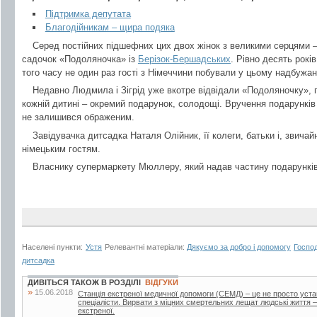
Підтримка депутата
Благодійникам – щира подяка
Серед постійних підшефних цих двох жінок з великими серцями 
садочок «Подоляночка» із
Берізок-Бершадських
. Рівно десять рокі
того часу не один раз гості з Німеччини побували у цьому надбужан
Недавно Людмила і Зігрід уже вкотре відвідали «Подоляночку», п
кожній дитині – окремий подарунок, солодощі. Вручення подарунків 
не залишився ображеним.
Завідувачка дитсадка Наталя Олійник, її колеги, батьки і, звичай
німецьким гостям.
Власнику супермаркету Мюллеру, який надав частину подарунків
Населені пункти:
Устя
Релевантні матеріали:
Дякуємо за добро і допомогу
Госпо
дитсадка
ДИВІТЬСЯ ТАКОЖ В РОЗДІЛІ
ВІДГУКИ
»
15.06.2018
Станція екстреної медичної допомоги (СЕМД) – це не просто уста
спеціалісти. Вирвати з міцних смертельних лещат людські життя –
екстреної.