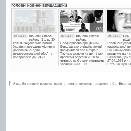
ГОЛОВНІ НОВИНИ БЕРШАДЩИНИ
06.04.18
Шановні жителі
02.04.18
Шановні жителі
25.03.18
Берш
району! З 1 до 30
району!
відді
квітня Національна поліція
Неодноразово працівники
Головного упра
України проводить місячник
Бершадського відділу поліції
національної пол
добровільної здачі
повідомляли про шахраїв.
Вінницькій обла
незареєстрованої зброї та
Та, незважаючи на це, тільки
розшукується гр
боєприпасів до неї.»»
протягом березня 2018-го
Віталіївна Домо
четверо осіб стали жертвами
27.04.1996 р.н.,
зловмисників....»»
Поташні, вул. Ос
Якщо Ви виявили помилку, виділіть текст з помилкою та натисніть Ctrl+Enter щ