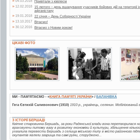
»
04.03.2018
Привітали з ювілеєм
»
12.02.2018
15 лютого – день вшанування учасників бойових дій на території і
афганістану
»
19.01.2018
22 січня – День Соборності України
»
13.10.2017
Вітаємо!
»
30.12.2016
Вітаємо з Новим роком!
ЦІКАВІ ФОТО
7 фото
2 фото
3 фото
МИ - ПАМ’ЯТАЄМО - «
КНИГА ПАМ’ЯТІ УКРАЇНИ
» /
БАЛАНІВКА
Гега Євтихій Саливонович (1910)
1910 р., українець, селянин. Мобілізований 
З ІСТОРІЇ БЕРШАДІ
Квітне старовинна Бершадь, за роки Радянської влади вона перетворилася на 
враховуючи питому вагу в розвитку економіки й культури, збільшення кілько
ухвалила перевести Бершадь з селища міського типу в місто районного підпо
окупантів являли згарища та самі руїни, споруджено...