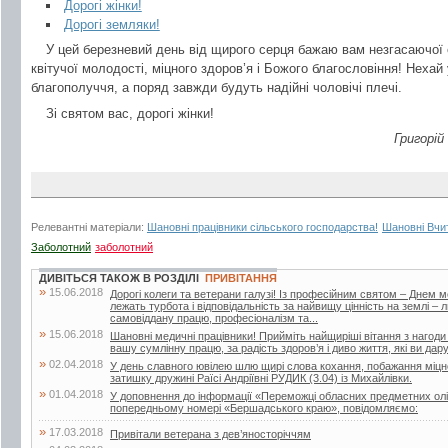
Дорогі жінки!
Дорогі земляки!
У цей березневий день від щирого серця бажаю вам незгасаючої е
квітучої молодості, міцного здоров’я і Божого благословіння! Нехай
благополуччя, а поряд завжди будуть надійні чоловічі плечі.
Зі святом вас, дорогі жінки!
Григорі
Релевантні матеріали:
Шановні працівники сільського господарства!
Шановні Вчит
Заболотний
заболотний
ДИВІТЬСЯ ТАКОЖ В РОЗДІЛІ
ПРИВІТАННЯ
»
15.06.2018
Дорогі колеги та ветерани галузі! Із професійним святом – Днем 
лежать турбота і відповідальність за найвищу цінність на землі –
самовіддану працю, професіоналізм та...
»
15.06.2018
Шановні медичні працівники! Прийміть найщиріші вітання з нагоди
вашу сумлінну працю, за радість здоров’я і диво життя, які ви дар
»
02.04.2018
У день славного ювілею шлю щирі слова кохання, побажання міцног
затишку дружині Раїсі Андріївні РУДИК (3.04) із Михайлівки.
»
01.04.2018
У доповнення до інформації «Переможці обласних предметних олі
попередньому номері «Бершадського краю», повідомляємо:
»
17.03.2018
Привітали ветерана з дев’яносторіччям