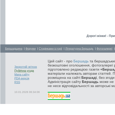
Дорогі жінки! - Пр
Бершадщина
|
Форуми
|
Сторінками історії
|
Літературна Бершадь
|
Фотогалереї
Цей сайт - про
Бершадь
та бершадський
безкоштовні оголошення, фотогалереї р
Зворотній зв'язок
підготовлено редакцією газети
«Берша
Публічна угода
матеріали належать авторам статтей. 
Мапа сайту
розміщена на сайті
Бершаді
, без згод
PDA-версія
Адміністрація сайту
Бершадь
може не п
RSS
не несе відповідальності за авторські м
10.01.2026 06:34:06