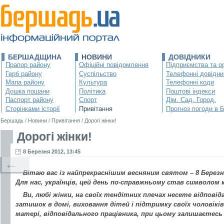
БЕРШАДЩИНА
НОВИНИ
ДОВІДНИКИ
Прапор району
Офіційні повідомлення
Підприємства та ор
Герб району
Суспільство
Телефонні довідни
Мапа району
Культура
Телефонні коди
Дошка пошани
Політика
Поштові індекси
Паспорт району
Спорт
Дім. Сад. Город.
Сторінками історії
Привітання
Прогноз погоди в 
Бершадь
/
Новини
/
Привітання
/
Дорогі жінки!
Дорогі жінки!
8 Березня 2012, 13:45
←
Вітаю вас із найпрекраснішим весняним святом – 8 Березн
Для нас, українців, цей день по-справжньому став символом 
Ви, любі жінки, на своїх тендітних плечах несете відпові
затишок в домі, виховання дітей і підтримку своїх чоловіків
матері, відповідального працівника, при цьому залишаєтесь