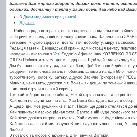
Бажаємо Вам міцного здоров’я, довгих років життя, осяяних
близьких, достатку і тепла у Вашій оселі. Хай небо над Вам
З Днем медичного працівника!
Дружині
Районна рада ветеранів, спілка партизанів і підпільників району 
із 85-річчям інваліда війни, голову спілки Івана Васильовича З
ветеране, міцного здоров'я, довголіття, добробуту, миру та спокою, 
Редакція газети «Бершадський край», адміністрація центру поштово
народжень листонош з
Усті
Євдокію Афанасіївну КОЗЛЕНКО (13.03
(16.03) Побажати хочем щастя і здоров’я, Щоб здійснились задуми, 
Дім був повен затишку, радості, любові, Щоб бажання й дійсність у
Сердечні, теплі слова вітань і побажань шлемо з нагоди 60-річног
турботливому чоловіку, батьку, дідусю Василю Григоровичу ГРЕСЬК
Минули, наче мить, десятки літ, Вони – як дощик по тоненькій шибці
– як тонкі струни в першій скрипці.
Тож хай той цвіт повік не обліта, Нехай струна співає, а не рветься.
Хай доля не скупиться на літа, Хай Божа благодать панує в серці.
А щедрі дні, мов рушники квітчасті, Нехай ще довго стеляться до ні
Хай повниться ласкою рідная хата, Багато в ній буде людського те
Хай пісня дзвінка виграє на вустах, Хай смутку не буде ніколи в оч
Хай слова ласкаві й милозвучні В житті лунають знов і знов, А в сер
Любов!
З повагою та любов'ю дружина, діти, внучка Вікторія.