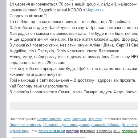
14 березня виповнюється 70 років нашій добрій, лагідній, найдорожчій
шановній свасі Євдокії Ісаківні КОЗЛО з
Чернятки
.
Сердечно вітаємо її.
То не біда, що швидко роки плинуть, То не біда, що 70 прийшло.
Хай добрі спогади у Вашій душі не гинуть Про все прекрасне, що в 
Хай радістю і сміхом наповнюється хата, Не буде в ній біди, печалі,
А ще здоров'я зичим не на рік, На все життя бажаєм щиро, Щоб раді
З любов'ю і повагою сини, невістки, онуки Аліна і Діана, Сергій і Св
Андрійко, сім'ї Пастухів, Голімбієвських, свати Лавренюки.
Ніжну, милу, найдорожчу у світі дочку та внучку Інну Семенівну Н
сердечно вітаємо з 25-річчям.
Нехай у тебе все прекрасним буде, Щоб квітло щастям все твоє ж
кохання не згасало почуття.
Тобі найкращі в світі побажання – В достатку і здоров'ї вік прожить,
хай Господь тебе благословить.
З любов'ю і повагою тато Семен, мама Тамара, дідусь Федя, бабусі
Населені пункти:
Велика Киріївка
,
Устя
,
Флорино
,
Чернятка
Релевантні матеріали
Привітали з ювілеєм
15 лютого – день вшанування учасників бойових дій на терит
афганістану
Теги:
вітчизняної війни
ветеран
ветеранів
з ювілеєм
ЗНО
лавренюк