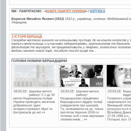
МИ - ПАМ’ЯТАЄМО - «
КНИГА ПАМ’ЯТІ УКРАЇНИ
» /
ВІЙТІВКА
Борисов Михайло Якович (1912)
1912 р., українець, селянин. Мобілізований 
Угорщина.
З ІСТОРІЇ БЕРШАДІ
Своєрідне містечко виникло на колишньому пустирі, де на кошти колгоспів у 1
корпуси медучилища з сучасними лабораторіями, гуртожитком та їдальнею.
фельдшерів те акушерок, які працюватимуть у лікарнях, колгоспних пологов
медики заклали новий парк, посадили тисячі кущів та...
ГОЛОВНІ НОВИНИ БЕРШАДЩИНИ
06.04.18
Шановні жителі
02.04.18
Шановні жителі
25.03.18
Берш
району! З 1 до 30
району!
відді
квітня Національна поліція
Неодноразово працівники
Головного упра
України проводить місячник
Бершадського відділу поліції
національної пол
добровільної здачі
повідомляли про шахраїв.
Вінницькій обла
незареєстрованої зброї та
Та, незважаючи на це, тільки
розшукується гр
боєприпасів до неї.»»
протягом березня 2018-го
Віталіївна Домо
четверо осіб стали жертвами
27.04.1996 р.н.,
зловмисників....»»
Поташні, вул. Ос