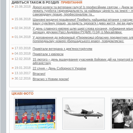
ДИВІТЬСЯ ТАКОЖ В РОЗДІЛІ
ПРИВІТАННЯ
»
15.06.2018
Дорогі колеги та ветерани галузі! Із професійним святом – Днем 
лежать турбота і відповідальність за найвищу цінність на землі –
самовіддану працю, професіоналізм та...
»
15.06.2018
Шановні медичні працівники! Прийміть найщиріші вітання з нагоди
вашу сумлінну працю, за радість здоров’я і диво життя, які ви дар
»
02.04.2018
У день славного ювілею шлю щирі слова кохання, побажання міцног
затишку дружині Раїсі Андріївні РУДИК (3.04) із Михайлівки.
»
01.04.2018
У доповнення до інформації «Переможці обласних предметних олі
попередньому номері «Бершадського краю», повідомляємо:
»
17.03.2018
Привітали ветерана з дев’яносторіччям
»
04.03.2018
Привітали з ювілеєм
»
12.02.2018
15 лютого – день вшанування учасників бойових дій на території і
афганістану
»
19.01.2018
22 січня – День Соборності України
»
13.10.2017
Вітаємо!
»
30.12.2016
Вітаємо з Новим роком!
ЦІКАВІ ФОТО
6 фото
5 фото
4 фото