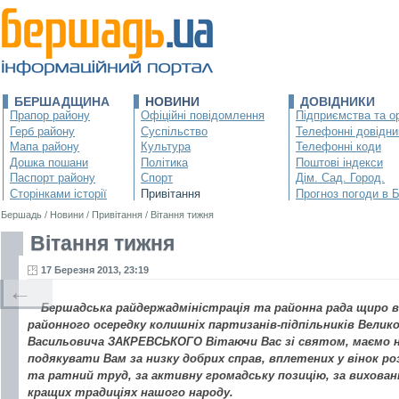
БЕРШАДЩИНА
НОВИНИ
ДОВІДНИКИ
Прапор району
Офіційні повідомлення
Підприємства та ор
Герб району
Суспільство
Телефонні довідни
Мапа району
Культура
Телефонні коди
Дошка пошани
Політика
Поштові індекси
Паспорт району
Спорт
Дім. Сад. Город.
Сторінками історії
Привітання
Прогноз погоди в 
Бершадь
/
Новини
/
Привітання
/
Вітання тижня
Вітання тижня
17 Березня 2013, 23:19
←
Бершадська райдержадміністрація та районна рада щиро 
районного осередку колишніх партизанів-підпільників Велико
Васильовича ЗАКРЕВСЬКОГО Вітаючи Вас зі святом, маємо н
подякувати Вам за низку добрих справ, вплетених у вінок р
та ратний труд, за активну громадську позицію, за вихован
кращих традиціях нашого народу.