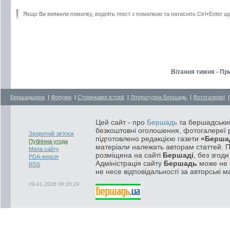
Якщо Ви виявили помилку, виділіть текст з помилкою та натисніть Ctrl+Enter щ
Вітання тижня - Пр
Бершадщина
|
Форуми
|
Сторінками історії
|
Літературна Бершадь
|
Фотогалереї
Цей сайт - про
Бершадь
та бершадський
безкоштовні оголошення, фотогалереї р
Зворотній зв'язок
підготовлено редакцією газети
«Берша
Публічна угода
матеріали належать авторам статтей. 
Мапа сайту
розміщена на сайті
Бершаді
, без згод
PDA-версія
Адміністрація сайту
Бершадь
може не п
RSS
не несе відповідальності за авторські м
09.01.2026 08:20:29