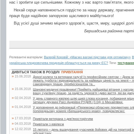
нас і зробити ще сильнішими. Кожному з нас варто пам’ятати, якого
Нехай серця наповнюються гордістю за нашу державу, прагненням
праця буде надійною запорукою щасливого майбутнього!
Від усієї душі зичимо міцного здоров’я, щастя, миру, щедрої долі
Бершадська районна партій
Релевантні матеріали:
Валерій Коровій: «Маємо вагомі підстави для оптимізму»
В
українська плодоовочева продукція облаштується на ринку ЄС?
Теги:
тестуванн
ДИВІТЬСЯ ТАКОЖ В РОЗДІЛІ
ПРИВІТАННЯ
»
15.06.2018
Дорогі колеги та ветерани галузі! Із професійним святом – Днем 
лежать турбота і відповідальність за найвищу цінність на землі –
самовіддану працю, професіоналізм та...
»
15.06.2018
Шановні медичні працівники! Прийміть найщиріші вітання з нагоди
вашу сумлінну працю, за радість здоров’я і диво життя, які ви дар
»
02.04.2018
У день славного ювілею шлю щирі слова кохання, побажання міцног
затишку дружині Раїсі Андріївні РУДИК (3.04) із Михайлівки.
»
01.04.2018
У доповнення до інформації «Переможці обласних предметних олі
попередньому номері «Бершадського краю», повідомляємо:
»
17.03.2018
Привітали ветерана з дев’яносторіччям
»
04.03.2018
Привітали з ювілеєм
»
12.02.2018
15 лютого – день вшанування учасників бойових дій на території і
афганістану