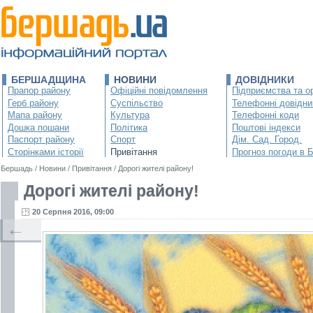
БЕРШАДЩИНА
НОВИНИ
ДОВІДНИКИ
Прапор району
Офіційні повідомлення
Підприємства та ор
Герб району
Суспільство
Телефонні довідни
Мапа району
Культура
Телефонні коди
Дошка пошани
Політика
Поштові індекси
Паспорт району
Спорт
Дім. Сад. Город.
Сторінками історії
Привітання
Прогноз погоди в 
Бершадь
/
Новини
/
Привітання
/
Дорогі жителі району!
Дорогі жителі району!
20 Серпня 2016, 09:00
←