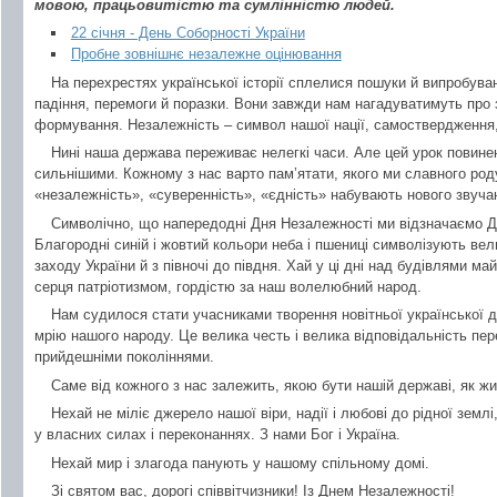
мовою, працьовитістю та сумлінністю людей.
22 січня - День Соборності України
Пробне зовнішнє незалежне оцінювання
На перехрестях української історії сплелися пошуки й випробуван
падіння, перемоги й поразки. Вони завжди нам нагадуватимуть про 
формування. Незалежність – символ нашої нації, самоствердження, 
Нині наша держава переживає нелегкі часи. Але цей урок повинен
сильнішими. Кожному з нас варто пам’ятати, якого ми славного роду
«незалежність», «суверенність», «єдність» набувають нового звуча
Символічно, що напередодні Дня Незалежності ми відзначаємо Д
Благородні синій і жовтий кольори неба і пшениці символізують ве
заходу України й з півночі до півдня. Хай у ці дні над будівлями м
серця патріотизмом, гордістю за наш волелюбний народ.
Нам судилося стати учасниками творення новітньої української д
мрію нашого народу. Це велика честь і велика відповідальність пе
прийдешніми поколіннями.
Саме від кожного з нас залежить, якою бути нашій державі, як жи
Нехай не міліє джерело нашої віри, надії і любові до рідної землі,
у власних силах і переконаннях. З нами Бог і Україна.
Нехай мир і злагода панують у нашому спільному домі.
Зі святом вас, дорогі співвітчизники! Із Днем Незалежності!