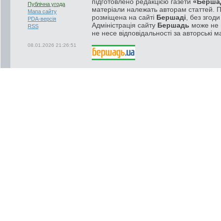
підготовлено редакцією газети
«Берша
Публічна угода
матеріали належать авторам статтей. 
Мапа сайту
розміщена на сайті
Бершаді
, без згод
PDA-версія
Адміністрація сайту
Бершадь
може не п
RSS
не несе відповідальності за авторські м
08.01.2026 21:26:51