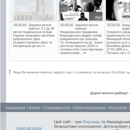
06.04.18
Шановні жителі
02.04.18
Шановні жителі
25.03.18
Берш
району! З 1 до 30
району!
відді
квітня Національна поліція
Неодноразово працівники
Головного упра
України проводить місячник
Бершадського відділу поліції
національної пол
добровільної здачі
повідомляли про шахраїв.
Вінницькій обла
незареєстрованої зброї та
Та, незважаючи на це, тільки
розшукується гр
боєприпасів до неї.»»
протягом березня 2018-го
Віталіївна Домо
четверо осіб стали жертвами
27.04.1996 р.н.,
зловмисників....»»
Поташні, вул. Ос
Якщо Ви виявили помилку, виділіть текст з помилкою та натисніть Ctrl+Enter щ
Дорогі жителі району! 
Бершадщина
|
Форуми
|
Сторінками історії
|
Літературна Бершадь
|
Фотогалереї
Цей сайт - про
Бершадь
та бершадський
безкоштовні оголошення, фотогалереї р
Зворотній зв'язок