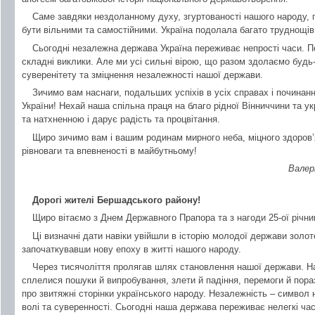
Саме завдяки нездоланному духу, згуртованості нашого народу, 
бути вільними та самостійними. Україна подолала багато труднощі
Сьогодні незалежна держава Україна переживає непрості часи. 
складні виклики. Але ми усі сильні вірою, що разом здолаємо буд
суверенітету та зміцнення незалежності нашої держави.
Зичимо вам наснаги, подальших успіхів в усіх справах і починан
України! Нехай наша спільна праця на благо рідної Вінниччини та 
та натхненною і дарує радість та процвітання.
Щиро зичимо вам і вашим родинам мирного неба, міцного здоров’
рівноваги та впевненості в майбутньому!
Валер
Дорогі жителі Бершадського району!
Щиро вітаємо з Днем Державного Прапора та з нагоди 25-ої річни
Ці визначні дати навіки увійшли в історію молодої держави золото
започаткувавши нову епоху в житті нашого народу.
Через тисячоліття пролягав шлях становлення нашої держави. На 
сплелися пошуки й випробування, злети й падіння, перемоги й пор
про звитяжні сторінки українського народу. Незалежність – символ 
волі та суверенності. Сьогодні наша держава переживає нелегкі ча