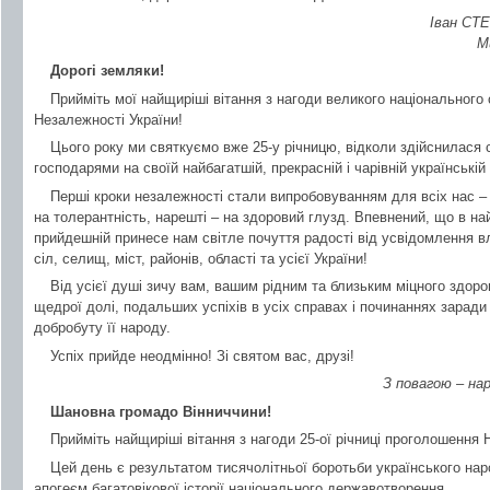
Іван СТЕ
М
Дорогі земляки!
Прийміть мої найщиріші вітання з нагоди великого національного
Незалежності України!
Цього року ми святкуємо вже 25-у річницю, відколи здійснилася 
господарями на своїй найбагатшій, прекрасній і чарівній українській
Перші кроки незалежності стали випробовуванням для всіх нас – т
на толерантність, нарешті – на здоровий глузд. Впевнений, що в 
прийдешній принесе нам світле почуття радості від усвідомлення в
сіл, селищ, міст, районів, області та усієї України!
Від усієї душі зичу вам, вашим рідним та близьким міцного здоров
щедрої долі, подальших успіхів в усіх справах і починаннях заради
добробуту її народу.
Успіх прийде неодмінно! Зі святом вас, друзі!
З повагою – на
Шановна громадо Вінниччини!
Прийміть найщиріші вітання з нагоди 25-ої річниці проголошення 
Цей день є результатом тисячолітньої боротьби українського на
апогеєм багатовікової історії національного державотворення.