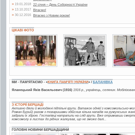
»
19.01.2018
22 січня – День Соборності України
»
13.10.2017
Вітаємо!
»
30.12.2016
Вітаємо з Новим роком!
ЦІКАВІ ФОТО
3 фото
2 фото
8 фото
МИ - ПАМ’ЯТАЄМО - «
КНИГА ПАМ’ЯТІ УКРАЇНИ
» /
БАЛАНІВКА
Яланецький Яків Васильович (1916)
1916 р., українець, селянин. Мобілізова
З ІСТОРІЇ БЕРШАДІ
Активно діяли й молодіжні підпільні групи. Ватажок однієї з комсомольсько-мо
Роман Бурий) разом з товаришами здійснив кілька нападів на румунських жанд
забрали їх зброю. Гестапівці натрапили на слід групи. Вже отримавши смерт
комсомолу в листах до рідних жалкував, що не зможе далі...
ГОЛОВНІ НОВИНИ БЕРШАДЩИНИ