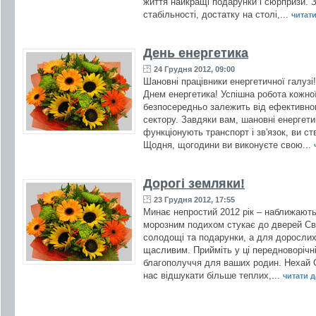
життя найкращі подарунки і сюрпризи. З
стабільності, достатку на столі,...
читати 
День енергетика
24 Грудня 2012, 09:00
Шановні працівники енергетичної галузі
Днем енергетика! Успішна робота кожної
безпосередньо залежить від ефективно
сектору. Завдяки вам, шановні енергет
функціонують транспорт і зв'язок, ви ст
Щодня, щогодини ви виконуєте свою...
Дорогі земляки!
23 Грудня 2012, 17:55
Минає непростий 2012 рік – наближаютьс
морозним подихом стукає до дверей Св
солодощі та подарунки, а для дорослих
щасливим. Прийміть у ці передноворічні
благополуччя для ваших родин. Нехай 
нас відшукати більше теплих,...
читати да