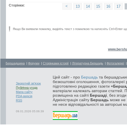
Сторінки:
<
13
14
15
16
17
Якщо Ви виявили помилку, виділіть текст з помилкою та натисніть Ctrl+Enter щ
www.bersha
Бершадщина
|
Форуми
|
Сторінками історії
|
Літературна Бершадь
|
Фотогалереї
Цей сайт - про
Бершадь
та бершадський
безкоштовні оголошення, фотогалереї р
Зворотній зв'язок
підготовлено редакцією газети
«Берша
Публічна угода
матеріали належать авторам статтей. 
Мапа сайту
розміщена на сайті
Бершаді
, без згод
PDA-версія
Адміністрація сайту
Бершадь
може не п
RSS
не несе відповідальності за авторські м
09.01.2026 05:06:39