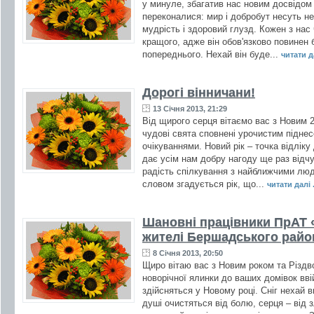
у минуле, збагатив нас новим досвідом 
переконалися: мир і добробут несуть не
мудрість і здоровий глузд. Кожен з нас 
кращого, адже він обов'язково повинен 
попереднього. Нехай він буде...
читати да
Дорогі вінничани!
13 Січня 2013, 21:29
Від щирого серця вітаємо вас з Новим 
чудові свята сповнені урочистим підне
очікуваннями. Новий рік – точка відлік
дає усім нам добру нагоду ще раз відч
радість спілкування з найближчими люд
словом згадується рік, що...
читати далі .
Шановні працівники ПрАТ 
жителі Бершадського райо
8 Січня 2013, 20:50
Щиро вітаю вас з Новим роком та Різдв
новорічної ялинки до ваших домівок вві
здійсняться у Новому році. Сніг нехай в
душі очистяться від болю, серця – від 