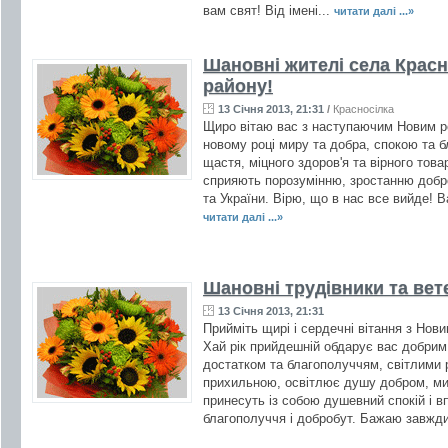
вам свят! Від імені...
читати далі ...»
Шановні жителі села Крас
району!
13 Січня 2013, 21:31
/
Красносілка
Щиро вітаю вас з наступаючим Новим р
новому році миру та добра, спокою та 
щастя, міцного здоров'я та вірного това
сприяють порозумінню, зростанню добр
та України. Вірю, що в нас все вийде!
читати далі ...»
Шановні трудівники та ве
13 Січня 2013, 21:31
Прийміть щирі і сердечні вітання з Нов
Хай рік прийдешній обдарує вас добрим
достатком та благополуччям, світлими 
прихильною, освітлює душу добром, ми
принесуть із собою душевний спокій і в
благополуччя і добробут. Бажаю завжди