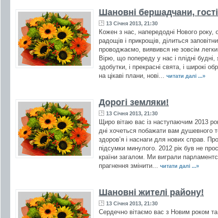
Шановні бершадчани, гості
13 Січня 2013, 21:30
Кожен з нас, напередодні Нового року,
радощів і прикрощів, ділиться заповітни
проводжаємо, виявився не зовсім легким
Вірю, що попереду у нас і плідні будні, 
здобутки, і прекрасні свята, і широкі о
на цікаві плани, нові...
читати далі ...»
Дорогі земляки!
13 Січня 2013, 21:30
Щиро вітаю вас із наступаючим 2013 рок
дні хочеться побажати вам душевного т
здоров’я і наснаги для нових справ. Пр
підсумки минулого. 2012 рік був не про
країни загалом. Ми виграли парламентсь
прагнення змінити...
читати далі ...»
Шановні жителі району!
13 Січня 2013, 21:30
Сердечно вітаємо вас з Новим роком та