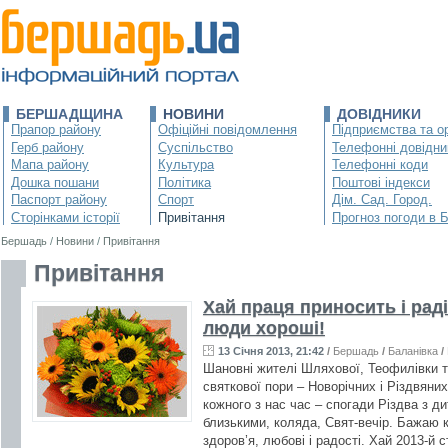
БЕРШАДЩИНА
НОВИНИ
ДОВІДНИКИ
Прапор району
Офіційні повідомлення
Підприємства та ор
Герб району
Суспільство
Телефонні довідни
Мапа району
Культура
Телефонні коди
Дошка пошани
Політика
Поштові індекси
Паспорт району
Спорт
Дім. Сад. Город.
Сторінками історії
Привітання
Прогноз погоди в 
Бершадь
/
Новини
/
Привітання
Привітання
Хай праця приносить і радіс
люди хороші!
13 Січня 2013, 21:42
/
Бершадь
/
Баланівка
/
Шановні жителі Шляхової, Теофилівки та
святкової пори – Новорічних і Різдвяни
кожного з нас час – спогади Різдва з дит
близькими, коляда, Свят-вечір. Бажаю 
здоров’я, любові і радості. Хай 2013-й