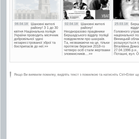
06.04.18
Шановні жителі
02.04.18
Шановні жителі
25.03.18
Берш
району! З 1 до 30
району!
відді
квітня Національна поліція
Неодноразово працівники
Головного упра
України проводить місячник
Бершадського відділу поліції
національної пол
добровільної здачі
повідомляли про шахраїв.
Вінницькій обла
незареєстрованої зброї та
Та, незважаючи на це, тільки
розшукується гр
боєприпасів до неї.»»
протягом березня 2018-го
Віталіївна Домо
четверо осіб стали жертвами
27.04.1996 р.н.,
зловмисників....»»
Поташні, вул. Ос
Якщо Ви виявили помилку, виділіть текст з помилкою та натисніть Ctrl+Enter щ