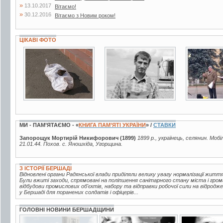
»
13.10.2017
Вітаємо!
»
30.12.2016
Вітаємо з Новим роком!
ЦІКАВІ ФОТО
4 фото
3 фото
3 фото
МИ - ПАМ’ЯТАЄМО - «
КНИГА ПАМ’ЯТІ УКРАЇНИ
» /
СТАВКИ
Запорощук Мортирій Никифорович (1899)
1899 р., українець, селянин. Мобі
21.01.44. Похов. с. Яношхіда, Угорщина.
З ІСТОРІЇ БЕРШАДІ
Відновлені органи Радянської влади приділяли велику увагу нормалізації жи
Були вжиті заходи, спрямовані на поліпшення санітарного стану міста і гро
відбудови промислових об'єктів, набору та відправки робочої сили на відродж
у Бершаді для поранених солдатів і офіцерів...
ГОЛОВНІ НОВИНИ БЕРШАДЩИНИ