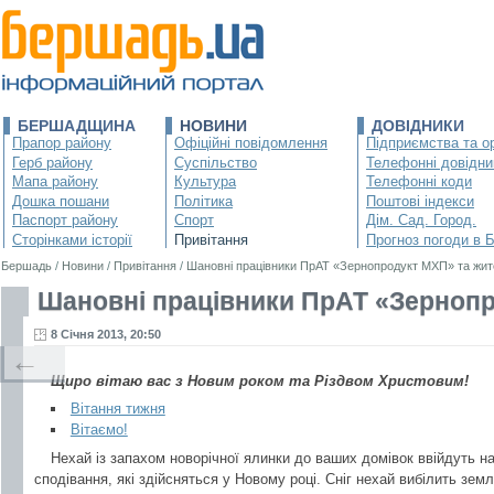
БЕРШАДЩИНА
НОВИНИ
ДОВІДНИКИ
Прапор району
Офіційні повідомлення
Підприємства та ор
Герб району
Суспільство
Телефонні довідни
Мапа району
Культура
Телефонні коди
Дошка пошани
Політика
Поштові індекси
Паспорт району
Спорт
Дім. Сад. Город.
Сторінками історії
Привітання
Прогноз погоди в 
Бершадь
/
Новини
/
Привітання
/
Шановні працівники ПрАТ «Зернопродукт МХП» та жит
Шановні працівники ПрАТ «Зернопр
8 Січня 2013, 20:50
←
Щиро вітаю вас з Новим роком та Різдвом Христовим!
Вітання тижня
Вітаємо!
Нехай із запахом новорічної ялинки до ваших домівок ввійдуть н
сподівання, які здійсняться у Новому році. Сніг нехай вибілить земл