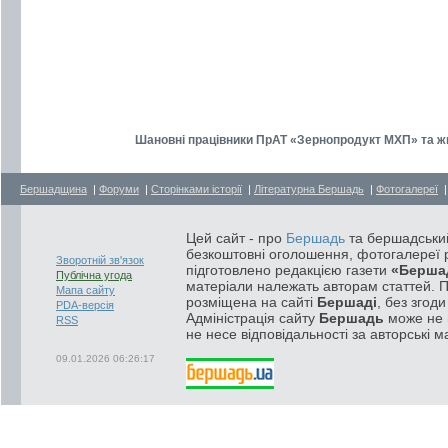
Шановні працівники ПрАТ «Зернопродукт МХП» та жи
Бершадщина
|
Форуми
|
Сторінками історії
|
Літературна Бершадь
|
Фотогалереї
Цей сайт - про
Бершадь
та бершадський
безкоштовні оголошення, фотогалереї р
Зворотній зв'язок
підготовлено редакцією газети
«Берша
Публічна угода
матеріали належать авторам статтей. 
Мапа сайту
розміщена на сайті
Бершаді
, без згод
PDA-версія
Адміністрація сайту
Бершадь
може не п
RSS
не несе відповідальності за авторські м
09.01.2026 06:26:17