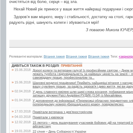
очистяться від болю, серця – від зла.
Нехай Новий рік принесе у ваше життя найкращі подарунки і сюр
Здоров’я вам міцного, миру і стабільності, достатку на столі, га
радують рідні, шанують колеги і збуваються мрії!
З повагою Микола КУЧЕР
Релевантні матеріали:
Вітання тижня
Вітання тижня
Вітання тижня
Теги:
«зернопр
ДИВІТЬСЯ ТАКОЖ В РОЗДІЛІ
ПРИВІТАННЯ
»
15.06.2018
Дорогі колеги та ветерани галузі! Із професійним святом – Днем 
лежать турбота і відповідальність за найвищу цінність на землі –
самовіддану працю, професіоналізм та...
»
15.06.2018
Шановні медичні працівники! Прийміть найщиріші вітання з нагоди
вашу сумлінну працю, за радість здоров’я і диво життя, які ви дар
»
02.04.2018
У день славного ювілею шлю щирі слова кохання, побажання міцног
затишку дружині Раїсі Андріївні РУДИК (3.04) із Михайлівки.
»
01.04.2018
У доповнення до інформації «Переможці обласних предметних олі
попередньому номері «Бершадського краю», повідомляємо:
»
17.03.2018
Привітали ветерана з дев’яносторіччям
»
04.03.2018
Привітали з ювілеєм
»
12.02.2018
15 лютого – день вшанування учасників бойових дій на території і
афганістану
»
19.01.2018
22 січня – День Соборності України