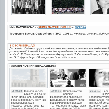
МИ - ПАМ’ЯТАЄМО - «
КНИГА ПАМ’ЯТІ УКРАЇНИ
» /
ОСІЇВКА
Тодоренко Василь Соловейович (1903)
1903 р., українець, селянин. Мобіліз
З ІСТОРІЇ БЕРШАДІ
До складу підпільних груп, кількість яких зростала, вступали все нові члени. В
розгалуженої сітки підпілля та керівництва двома партизанськими загонами 
чолі в О. Р. Пилипчуком та партійне бюро у складі Н. Ферштендікера, К. О. Пу
та Н. Т. Друзя. Через 51 комуніста бюро здійснювало...
ГОЛОВНІ НОВИНИ БЕРШАДЩИНИ
06.04.18
Шановні жителі
02.04.18
Шановні жителі
25.03.18
Берш
району! З 1 до 30
району!
відді
квітня Національна поліція
Неодноразово працівники
Головного упра
України проводить місячник
Бершадського відділу поліції
національної пол
добровільної здачі
повідомляли про шахраїв.
Вінницькій обла
незареєстрованої зброї та
Та, незважаючи на це, тільки
розшукується гр
боєприпасів до неї.»»
протягом березня 2018-го
Віталіївна Домо