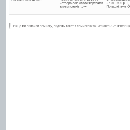
четверо осіб стали жертвами
27.04.1996 р.н.,
зловмисників....»»
Поташні, вул. Ос
Якщо Ви виявили помилку, виділіть текст з помилкою та натисніть Ctrl+Enter щ