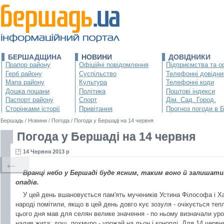
БЕРШАДЩИНА
НОВИНИ
ДОВІДНИКИ
Прапор району
Офіційні повідомлення
Підприємства та ор
Герб району
Суспільство
Телефонні довідни
Мапа району
Культура
Телефонні коди
Дошка пошани
Політика
Поштові індекси
Паспорт району
Спорт
Дім. Сад. Город.
Сторінками історії
Привітання
Прогноз погоди в 
Бершадь
/
Новини
/
Погода
/
Погода у Бершаді на 14 червня
Погода у Бершаді на 14 червня
14 Червня 2013 р
←
Вранці небо у Бершаді буде ясним, таким воно й залишат
опадів.
У цей день вшановується пам'ять мучеників Устина Філософа і Х
народі помітили, якщо в цей день довго кує зозуля - очікується теп
цього дня мав для селян велике значення - по ньому визначали урож
налив жита; дощ, похмуро - урожай на льон і коноплі. Для 14 червня