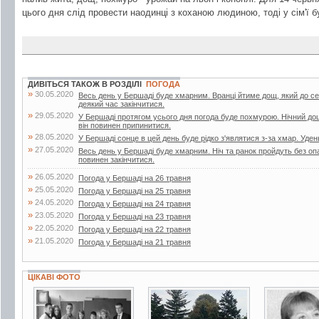
цього дня слід провести наодинці з коханою людиною, тоді у сім'ї 
ДИВІТЬСЯ ТАКОЖ В РОЗДІЛІ
ПОГОДА
»
30.05.2020
Весь день у Бершаді буде хмарним. Вранці йтиме дощ, який до с
деякий час закінчитися.
»
29.05.2020
У Бершаді протягом усього дня погода буде похмурою. Нічний до
він повинен припинитися.
»
28.05.2020
У Бершаді сонце в цей день буде рідко з'являтися з-за хмар. Уден
»
27.05.2020
Весь день у Бершаді буде хмарним. Ніч та ранок пройдуть без опа
повинен закінчитися.
»
26.05.2020
Погода у Бершаді на 26 травня
»
25.05.2020
Погода у Бершаді на 25 травня
»
24.05.2020
Погода у Бершаді на 24 травня
»
23.05.2020
Погода у Бершаді на 23 травня
»
22.05.2020
Погода у Бершаді на 22 травня
»
21.05.2020
Погода у Бершаді на 21 травня
ЦІКАВІ ФОТО
2 фото
19 фото
3 фото