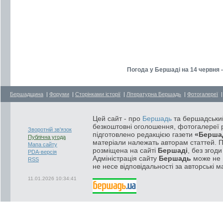
Погода у Бершаді на 14 червня 
Бершадщина
|
Форуми
|
Сторінками історії
|
Літературна Бершадь
|
Фотогалереї
Цей сайт - про
Бершадь
та бершадський
безкоштовні оголошення, фотогалереї р
Зворотній зв'язок
підготовлено редакцією газети
«Берша
Публічна угода
матеріали належать авторам статтей. 
Мапа сайту
розміщена на сайті
Бершаді
, без згод
PDA-версія
Адміністрація сайту
Бершадь
може не п
RSS
не несе відповідальності за авторські м
11.01.2026 10:34:41