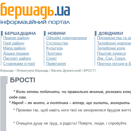
БЕРШАДЩИНА
НОВИНИ
ДОВІДНИКИ
Прапор району
Офіційні повідомлення
Підприємства та ор
Герб району
Суспільство
Телефонні довідни
Мапа району
Культура
Телефонні коди
Дошка пошани
Політика
Поштові індекси
Паспорт району
Спорт
Дім. Сад. Город.
Сторінками історії
Привітання
Прогноз погоди в 
Бершадь
/
Літературна Бершадь
/
Василь Думанський
/
БРОСТІ
БРОСТІ
* Коли хочеш побачити, чи правильно вчинив, розкажи кому
себе сам.
* Народ – як жито, а політика – вітер, що хилить, вихорить 
* Проживи так, щоб навіть ноги твої не зачорнилися брудом життє
* Очищати душу не труд, а радість! Повірте, люди, і спробуйте.