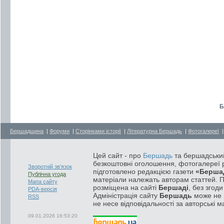
Б
Бершадщина
|
Форуми
|
Сторінками історії
|
Літературна Бершадь
|
Фотогалереї
Цей сайт - про
Бершадь
та бершадський
безкоштовні оголошення, фотогалереї р
Зворотній зв'язок
підготовлено редакцією газети
«Берша
Публічна угода
матеріали належать авторам статтей. 
Мапа сайту
розміщена на сайті
Бершаді
, без згод
PDA-версія
Адміністрація сайту
Бершадь
може не п
RSS
не несе відповідальності за авторські м
09.01.2026 16:53:20