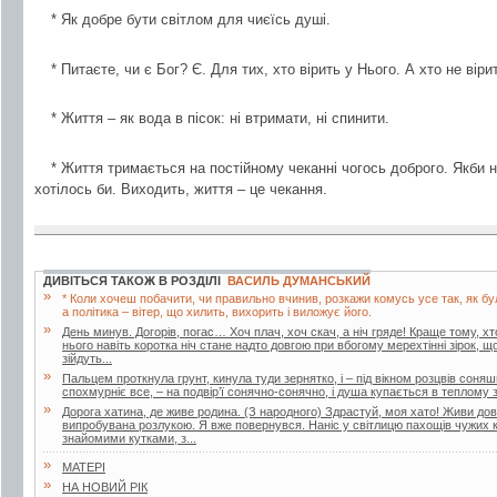
* Як добре бути світлом для чиєїсь душі.
* Питаєте, чи є Бог? Є. Для тих, хто вірить у Нього. А хто не вір
* Життя – як вода в пісок: ні втримати, ні спинити.
* Життя тримається на постійному чеканні чогось доброго. Якби н
хотілось би. Виходить, життя – це чекання.
ДИВІТЬСЯ ТАКОЖ В РОЗДІЛІ
ВАСИЛЬ ДУМАНСЬКИЙ
»
* Коли хочеш побачити, чи правильно вчинив, розкажи комусь усе так, як бул
а політика – вітер, що хилить, вихорить і виложує його.
»
День минув. Догорів, погас… Хоч плач, хоч скач, а ніч гряде! Краще тому, х
нього навіть коротка ніч стане надто довгою при вбогому мерехтінні зірок, 
зійдуть...
»
Пальцем проткнула грунт, кинула туди зернятко, і – під вікном розцвів соняш
спохмурніє все, – на подвір’ї сонячно-сонячно, і душа купається в теплому з
»
Дорога хатина, де живе родина. (З народного) Здрастуй, моя хато! Живи дов
випробувана розлукою. Я вже повернувся. Наніс у світлицю пахощів чужих кр
знайомими кутками, з...
»
МАТЕРІ
»
НА НОВИЙ РІК