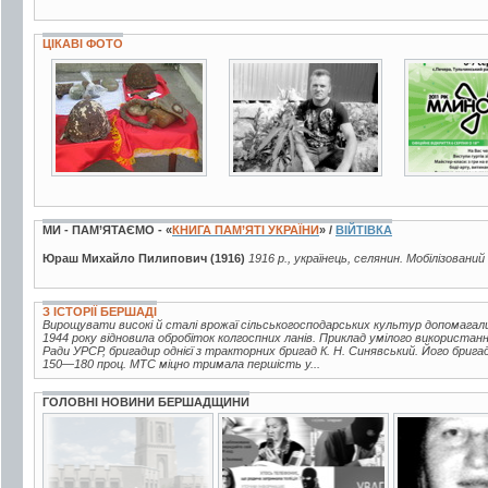
ЦІКАВІ ФОТО
8 фото
2 фото
8 фото
МИ - ПАМ’ЯТАЄМО - «
КНИГА ПАМ’ЯТІ УКРАЇНИ
» /
ВІЙТІВКА
Юраш Михайло Пилипович (1916)
1916 р., українець, селянин. Мобілізований
З ІСТОРІЇ БЕРШАДІ
Вирощувати високі й сталі врожаї сільськогосподарських культур допомагал
1944 року відновила обробіток колгоспних ланів. Приклад умілого використан
Ради УРСР, бригадир однієї з тракторних бригад К. Н. Синявський. Його брига
150—180 проц. МТС міцно тримала першість у...
ГОЛОВНІ НОВИНИ БЕРШАДЩИНИ