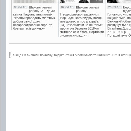
06.04.18
Шановні жителі
02.04.18
Шановні жителі
25.03.18
Берш
району! З 1 до 30
району!
відді
квітня Національна поліція
Неодноразово працівники
Головного упра
України проводить місячник
Бершадського відділу поліції
національної пол
добровільної здачі
повідомляли про шахраїв.
Вінницькій обла
незареєстрованої зброї та
Та, незважаючи на це, тільки
розшукується гр
боєприпасів до неї.»»
протягом березня 2018-го
Віталіївна Домо
четверо осіб стали жертвами
27.04.1996 р.н.,
зловмисників....»»
Поташні, вул. Ос
Якщо Ви виявили помилку, виділіть текст з помилкою та натисніть Ctrl+Enter щ