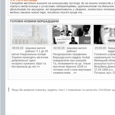
З ІСТОРІЇ БЕРШАДІ
Своєрідне містечко виникло на колишньому пустирі, де на кошти колгоспів у 1
корпуси медучилища з сучасними лабораторіями, гуртожитком та їдальнею.
фельдшерів те акушерок, які працюватимуть у лікарнях, колгоспних пологов
медики заклали новий парк, посадили тисячі кущів та...
ГОЛОВНІ НОВИНИ БЕРШАДЩИНИ
06.04.18
Шановні жителі
02.04.18
Шановні жителі
25.03.18
Берш
району! З 1 до 30
району!
відді
квітня Національна поліція
Неодноразово працівники
Головного упра
України проводить місячник
Бершадського відділу поліції
національної пол
добровільної здачі
повідомляли про шахраїв.
Вінницькій обла
незареєстрованої зброї та
Та, незважаючи на це, тільки
розшукується гр
боєприпасів до неї.»»
протягом березня 2018-го
Віталіївна Домо
четверо осіб стали жертвами
27.04.1996 р.н.,
зловмисників....»»
Поташні, вул. Ос
Якщо Ви виявили помилку, виділіть текст з помилкою та натисніть Ctrl+Enter щ