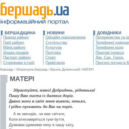
БЕРШАДЩИНА
НОВИНИ
ДОВІДНИКИ
Прапор району
Офіційні повідомлення
Підприємства та ор
Герб району
Суспільство
Телефонні довідни
Мапа району
Культура
Телефонні коди
Дошка пошани
Політика
Поштові індекси
Паспорт району
Спорт
Дім. Сад. Город.
Сторінками історії
Привітання
Прогноз погоди в 
Бершадь
/
Літературна Бершадь
/
Василь Думанський
/
МАТЕРІ
МАТЕРІ
Здрастуйте, мамо! Добридень, рідненька!
Пишу Вам листа із далеких доріг.
Давно вони в світ мене вивели, ненько,
І рідко пускають до Вас на поріг.
А як звечоріє, чи має світати,
Коли втихомиряться гуки буття,
Думками щемкими лечу в нашу хату,