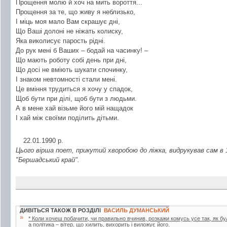
Прощення молю й хоч на мить вороття...
Прощення за те, що живу я неблизько,
І міць моя мало Вам скрашує дні,
Що Ваші долоні не ніжать колиску,
Яка виколисує парость рідні.
До рук мені б Ваших – бодай на часинку! –
Що мають роботу собі день при дні,
Що досі не вміють шукати спочинку,
І знаком невтомності стали мені.
Це вміння трудиться я хочу у спадок,
Щоб бути при ділі, щоб бути з людьми.
А в мене хай візьме його мій нащадок
І хай між своїми поділить дітьми.
22.01.1990 р.
Цього вірша поет, прикутий хворобою до ліжка, видрукував сам в 19
"Бершадський край".
ДИВІТЬСЯ ТАКОЖ В РОЗДІЛІ
ВАСИЛЬ ДУМАНСЬКИЙ
»
* Коли хочеш побачити, чи правильно вчинив, розкажи комусь усе так, як бул
а політика – вітер, що хилить, вихорить і виложує його.