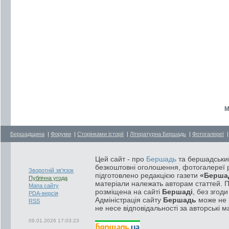
М
Бершадщина
|
Форуми
|
Сторінками історії
|
Літературна Бершадь
|
Фотогалереї
Цей сайт - про
Бершадь
та бершадський
безкоштовні оголошення, фотогалереї р
Зворотній зв'язок
підготовлено редакцією газети
«Берша
Публічна угода
матеріали належать авторам статтей. 
Мапа сайту
розміщена на сайті
Бершаді
, без згод
PDA-версія
Адміністрація сайту
Бершадь
може не п
RSS
не несе відповідальності за авторські м
09.01.2026 17:03:23