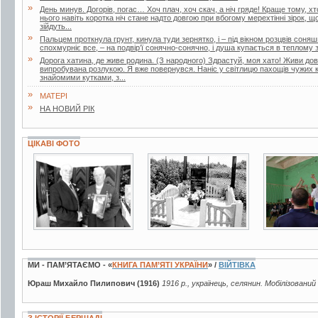
»
День минув. Догорів, погас… Хоч плач, хоч скач, а ніч гряде! Краще тому, х
нього навіть коротка ніч стане надто довгою при вбогому мерехтінні зірок, 
зійдуть...
»
Пальцем проткнула грунт, кинула туди зернятко, і – під вікном розцвів соняш
спохмурніє все, – на подвір’ї сонячно-сонячно, і душа купається в теплому з
»
Дорога хатина, де живе родина. (З народного) Здрастуй, моя хато! Живи дов
випробувана розлукою. Я вже повернувся. Наніс у світлицю пахощів чужих кр
знайомими кутками, з...
»
МАТЕРІ
»
НА НОВИЙ РІК
ЦІКАВІ ФОТО
2 фото
3 фото
5 фото
МИ - ПАМ’ЯТАЄМО - «
КНИГА ПАМ’ЯТІ УКРАЇНИ
» /
ВІЙТІВКА
Юраш Михайло Пилипович (1916)
1916 р., українець, селянин. Мобілізований