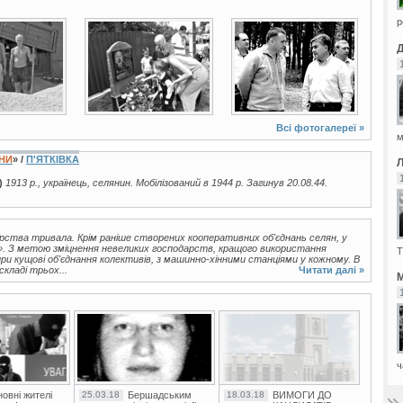
р
2 фото
6 фото
Всі фотогалереї »
м
ЇНИ
» /
П'ЯТКІВКА
)
1913 р., українець, селянин. Мобілізований в 1944 р. Загинув 20.08.44.
арства тривала. Крім раніше створених кооперативних об'єднань селян, у
і». З метою зміцнення невеликих господарств, кращого використання
Т
и кущові об'єднання колективів, з машинно-хінними станціями у кожному. В
складі трьох...
Читати далі »
М
ч
овні жителі
25.03.18
Бершадським
18.03.18
ВИМОГИ ДО