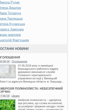
Микола Рудик
Олена Дишлюк
арія Титарчук
рина Терлецька
етяна Кучанська
ариса Заміхора
вори земляків
натолій Фартушняк
ОСТАННІ НОВИНИ
ОГОЛОШЕННЯ
Оголошення
30.08.18
07.09.2018 року в приміщені
Бершадського районного відділу
державної виконавчої служби
Головного територіального
управління юстиції у Вінницькій
бласті за адресую Вінницька область м. Бершадь...
АМБРОЗІЯ ПОЛИНОЛИСТА: НЕБЕЗПЕЧНИЙ
УР’ЯН!
Цікаво
17.06.18
Амброзія полинолиста – однорічна
яра рослина, що схожа на коноплю,
за розміром і формою нагадує полин
гіркий (звідки і назва – полинолиста).