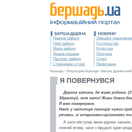
БЕРШАДЩИНА
НОВИНИ
Прапор району
Офіційні повідомле
Герб району
Суспільство
Мапа району
Культура
Дошка пошани
Політика
Паспорт району
Спорт
Сторінками історії
Привітання
Бершадь
/
Літературна Бершадь
/
Василь Думанський
Я ПОВЕРНУВСЯ
Дорога хатина, де живе родина. (З
Здрастуй, моя хато! Живи довго-до
Я вже повернувся.
Наніс у світлицю пахощів чужих краї
речами, зі шпаринами-щілинками та
А хата обступає мене рідною ласкою,
плечей втому, наче з брудної одіжі розд