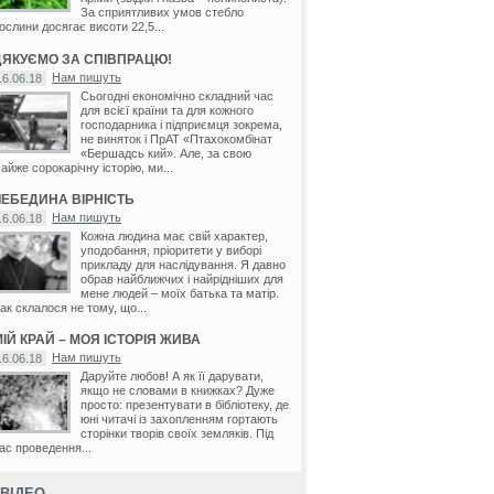
За сприятливих умов стебло
ослини досягає висоти 22,5...
ДЯКУЄМО ЗА СПІВПРАЦЮ!
Нам пишуть
16.06.18
Сьогодні економічно складний час
для всієї країни та для кожного
господарника і підприємця зокрема,
не виняток і ПрАТ «Птахокомбінат
«Бершадсь кий». Але, за свою
айже сорокарічну історію, ми...
ЛЕБЕДИНА ВІРНІСТЬ
Нам пишуть
16.06.18
Кожна людина має свій характер,
уподобання, пріоритети у виборі
прикладу для наслідування. Я давно
обрав найближчих і найрідніших для
мене людей – моїх батька та матір.
ак склалося не тому, що...
ІЙ КРАЙ – МОЯ ІСТОРІЯ ЖИВА
Нам пишуть
16.06.18
Даруйте любов! А як її дарувати,
якщо не словами в книжках? Дуже
просто: презентувати в бібліотеку, де
юні читачі із захопленням гортають
сторінки творів своїх земляків. Під
ас проведення...
ВІДЕО