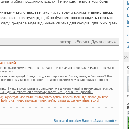
увати оберіг родинного щастя. Тепер їхнє тепло з усіх боків
житиму у цих стінах і питиму чисту воду з криниці у цьому дворі,
М
ювати світло на вулицю, щоб не було моторошно ходить повз мою
І
 саду, джерела буде відчинена хвіртка для сусідів, для їхніх дітей
Т
Л
Т
автор:
«Василь Думанський»
А
МАНСЬКИЙ
, розкажи комусь усе так, як було. І ти побачиш себе сам. * Народ – як жито,
иложує його.
скач, а ніч гряде! Краще тому, хто її проспить. А кому випаде безсоння? Для
ю при вбогому мерехтінні зірок, що дрібненькими друзками великого сонця
ко, і – під вікном розцвів соняшник! А від нього – навіть не нахмариться, як
чно, і душа купається в теплому золоті. От що значить добрий...
о
о) Здрастуй, моя хато! Живи довго-довго і прости мені, що любов до тебе
ніс у світлицю пахощів чужих країн, і зараз душа моя вітається зі
Б
Всі статті розділу
Василь Думанський
»