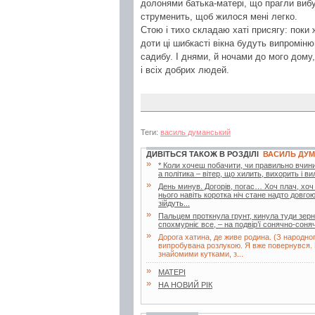
долонями батька-матері, що прагли вибуд
струменить, щоб жилося мені легко.
Стою і тихо складаю хаті присягу: поки 
доти ці шибкасті вікна будуть випромін
садибу. І днями, й ночами до мого дому,
і всіх добрих людей.
Теги:
василь думанський
ДИВІТЬСЯ ТАКОЖ В РОЗДІЛІ
ВАСИЛЬ ДУ
»
* Коли хочеш побачити, чи правильно вчинив
а політика – вітер, що хилить, вихорить і в
»
День минув. Догорів, погас… Хоч плач, хоч 
нього навіть коротка ніч стане надто довго
зійдуть...
»
Пальцем проткнула грунт, кинула туди зернят
спохмурніє все, – на подвір’ї сонячно-соня
»
Дорога хатина, де живе родина. (З народног
випробувана розлукою. Я вже повернувся. На
знайомими кутками, з...
»
МАТЕРІ
»
НА НОВИЙ РІК