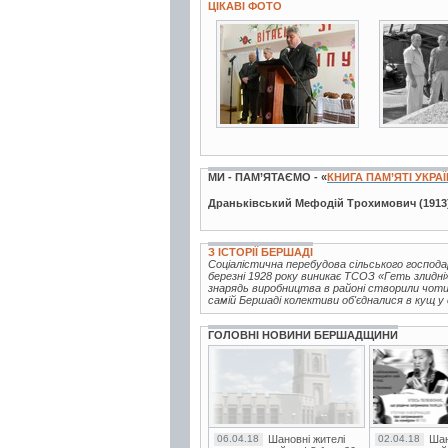
ЦІКАВІ ФОТО
3 фото
2 фото
МИ - ПАМ’ЯТАЄМО - «
КНИГА ПАМ’ЯТІ УКРА
Драньківський Мефодій Трохимович (1913
З ІСТОРІЇ БЕРШАДІ
Соціалістична перебудова сільського господ
березні 1928 року виникає ТСОЗ «Геть злидн
знарядь виробництва в районі створили чотир
самій Бершаді колективи об'єдналися в кущ у 
ГОЛОВНІ НОВИНИ БЕРШАДЩИНИ
06.04.18
Шановні жителі
02.04.18
Шан