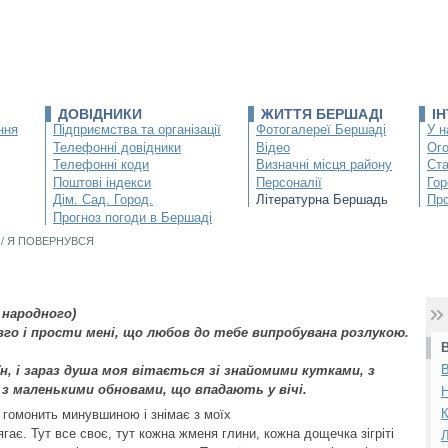
ДОВІДНИКИ
ЖИТТЯ БЕРШАДІ
І
ння
Підприємства та організації
Фотогалереї Бершаді
У н
Телефонні довідники
Відео
Ог
Телефонні коди
Визначні місця району
Ста
Поштові індекси
Персоналії
Гор
Дім. Сад. Город.
Літературна Бершадь
Про
Прогноз погоди в Бершаді
/
Я ПОВЕРНУВСЯ
 народного)
вго і прости мені, що любов до тебе випробувана розлукою.
н, і зараз душа моя вітається зі знайомими кутками, з
 з маленькими обновами, що впадають у вічі.
К
 гомонить минувшиною і знімає з моїх
ягає. Тут все своє, тут кожна жменя глини, кожна дощечка зігріті
Л