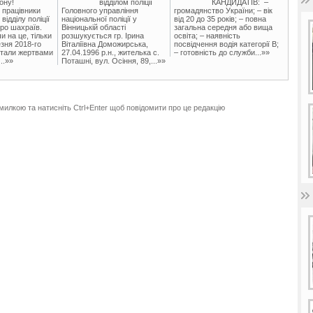
ону!
відділом поліції
КАНДИДАТІВ: –
 працівники
Головного управління
громадянство України; – вік
ідділу поліції
національної поліції у
від 20 до 35 років; – повна
ро шахраїв.
Вінницькій області
загальна середня або вища
и на це, тільки
розшукується гр. Ірина
освіта; – наявність
зня 2018-го
Віталіївна Доможирська,
посвідчення водія категорії В;
стали жертвами
27.04.1996 р.н., жителька с.
– готовність до служби...»»
..»»
Поташні, вул. Осіння, 89,...»»
милкою та натисніть Ctrl+Enter щоб повідомити про це редакцію