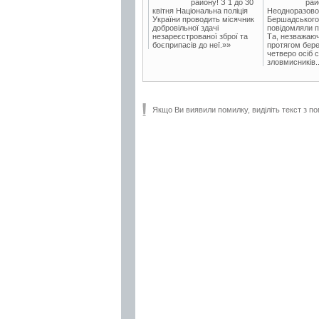
району! З 1 до 30
рай
квітня Національна поліція
Неодноразово
України проводить місячник
Бершадського в
добровільної здачі
повідомляли п
незареєстрованої зброї та
Та, незважаюч
боєприпасів до неї.»»
протягом бере
четверо осіб 
зловмисників..
Якщо Ви виявили помилку, виділіть текст з по