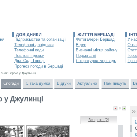
ДОВІДНИКИ
ЖИТТЯ БЕРШАДІ
ІН
ння
Підприємства та організації
Фотогалереї Бершаді
У нас
Телефонні довідники
Відео
Огол
Телефонні коди
Визначні місця району
Статт
Поштові індекси
Персоналії
Горо
Дім. Сад. Город.
Літературна Бершадь
Про 
Прогноз погоди в Бершаді
 знак Герою у Джулинці
Спогади
Є така думка
Відгуки
Актуально
Нам пишуть
В
ю у Джулинці
0
Всі фото (2)
О
К