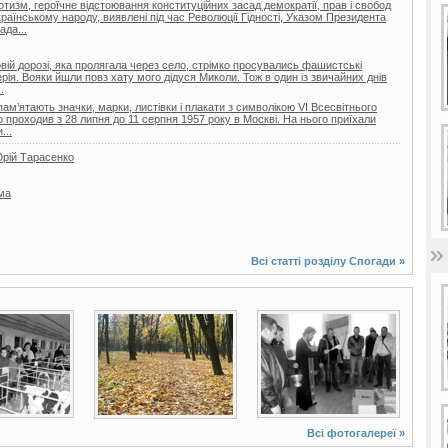
отизм, героїчне відстоювання конституційних засад демократії, прав і свобод
раїнському народу, виявлені під час Революції Гідності, Указом Президента
ада...
овій дорозі, яка пролягала через село, стрімко просувались фашистські
лерія. Вояки йшли повз хату мого дідуся Миколи. Тож в один із звичайних днів
.
ам’ятають значки, марки, листівки і плакати з символікою VI Всесвітнього
о проходив з 28 липня до 11 серпня 1957 року в Москві. На нього приїхали
...
Юрій Тарасенко
ма
Всі статті розділу
Спогади
»
9 фото
2 фото
Всі фотогалереї »