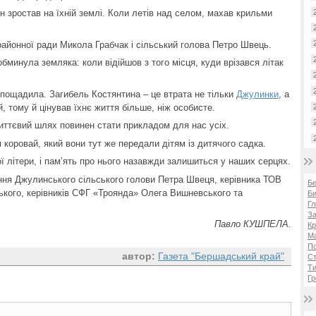
н зростав на їхній землі. Коли летів над селом, махав крильми
айонної ради Микола Грабчак і сільський голова Петро Швець.
бминула земляка: коли відійшов з того місця, куди врізався літак
пощадила. Загибель Костянтина – це втрата не тільки
Джулинки
, а
ей, тому й цінував їхнє життя більше, ніж особисте.
иттєвий шлях повинен стати прикладом для нас усіх.
коровай, який вони тут же передали дітям із дитячого садка.
 літери, і пам’ять про нього назавжди залишиться у наших серцях.
ння Джулинського сільського голови Петра Швеця, керівника ТОВ
Б
кого, керівників СФГ «Троянда» Олега Вишневського та
Би
Гл
За
Павло КУШПЕЛА.
Кр
Ма
П
автор:
Газета "Бершадський край"
Ст
Ти
Гр