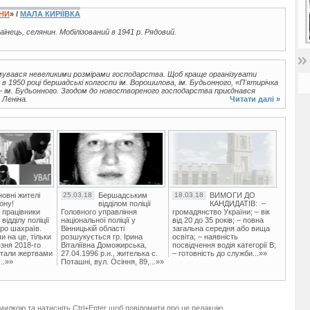
ЇНИ
» /
МАЛА КИРІЇВКА
аїнець, селянин. Мобілізований в 1941 р. Рядовий.
увався невеликими розмірами господарства. Щоб краще організувати
в 1950 році бершадські колгоспи ім. Ворошилова, ім. Будьонного, «П'ятирічка
 — ім. Будьонного. Згодом до новоствореного господарства приєднався
 Леніна.
Читати далі »
овні жителі
25.03.18
Бершадським
18.03.18
ВИМОГИ ДО
ону!
відділом поліції
КАНДИДАТІВ: –
 працівники
Головного управління
громадянство України; – вік
ідділу поліції
національної поліції у
від 20 до 35 років; – повна
ро шахраїв.
Вінницькій області
загальна середня або вища
и на це, тільки
розшукується гр. Ірина
освіта; – наявність
зня 2018-го
Віталіївна Доможирська,
посвідчення водія категорії В;
стали жертвами
27.04.1996 р.н., жителька с.
– готовність до служби...»»
..»»
Поташні, вул. Осіння, 89,...»»
милкою та натисніть Ctrl+Enter щоб повідомити про це редакцію