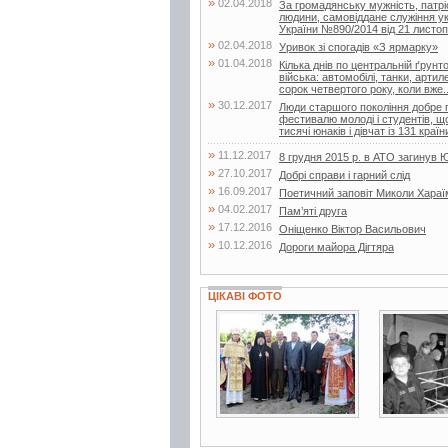
»
02.04.2018
За громадянську мужність, патрі
людини, самовіддане служіння ук
України №890/2014 від 21 листоп
»
02.04.2018
Уривок зі спогадів «З ярмарку»
»
01.04.2018
Кілька днів по центральній ґрунт
війська: автомобілі, танки, арти
сорок четвертого року, коли вже..
»
30.12.2017
Люди старшого покоління добре п
фестивалю молоді і студентів, щ
тисячі юнаків і дівчат із 131 країни
»
11.12.2017
8 грудня 2015 р. в АТО загинув 
»
27.10.2017
Добрі справи і гарний слід
»
16.09.2017
Поетичний заповіт Миколи Хараї
»
04.02.2017
Пам’яті друга
»
17.12.2016
Оніщенко Віктор Васильович
»
10.12.2016
Дороги майора Дігтяра
ЦІКАВІ ФОТО
3 фото
2 фото