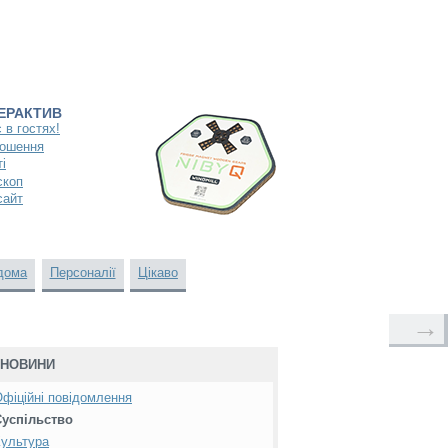
ТЕРАКТИВ
 в гостях!
ошення
і
скоп
сайт
дома
Персоналії
Цікаво
→
НОВИНИ
фіційні повідомлення
Суспільство
ультура