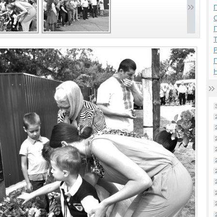
П
П
Р
Н