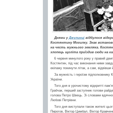
Днями у
Джулинці
відбулося відкр
Костянтину Могилку. Знак встанови
на честь мужнього земляка. Костянт
хлопець щоліта приїздив сюди на кан
6 червня минулого року у правий двиг
Костянтин, під час виконання ними зав
екіпажу покинути літак, а сам, відвівши 
За мужність і героїзм підполковнику
України.
Того дня в урочистому відкритті пам’
Грабчак, перший заступник голови райд
голова Петро Швець. Зі словами вдячнос
Любові Петрівни.
Того дня виступали також жителі цьог
Пирогов, Віктор Цимбал, Віктор Кравчен