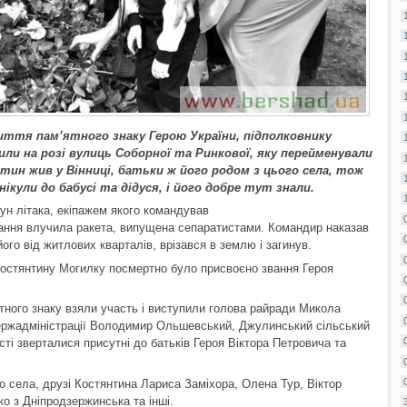
иття пам’ятного знаку Герою України, підполковнику
ли на розі вулиць Соборної та Ринкової, яку перейменували
ин жив у Вінниці, батьки ж його родом з цього села, тож
ікули до бабусі та дідуся, і його добре тут знали.
ун літака, екіпажем якого командував
дання влучила ракета, випущена сепаратистами. Командир наказав
його від житлових кварталів, врізався в землю і загинув.
 Костянтину Могилку посмертно було присвоєно звання Героя
ятного знаку взяли участь і виступили голова райради Микола
ержадміністрації Володимир Ольшевський, Джулинський сільський
ті зверталися присутні до батьків Героя Віктора Петровича та
о села, друзі Костянтина Лариса Заміхора, Олена Тур, Віктор
ко з Дніпродзержинська та інші.