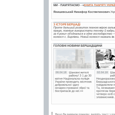
МИ - ПАМ’ЯТАЄМО - «
КНИГА ПАМ’ЯТІ УКРА
Янишевський Никифор Костянтинович
Укр
З ІСТОРІЇ БЕРШАДІ
Проте дальший розвиток певною мірою гальм
працю, повніше використати техніку й кадри, 
за 4 роки» об'єдналися в одне господарство
колгосп с. Бирлівки. Новий колгосп назвали ім.
ГОЛОВНІ НОВИНИ БЕРШАДЩИНИ
06.04.18
Шановні жителі
02.04.18
Шан
району! З 1 до 30
рай
квітня Національна поліція
Неодноразово
України проводить місячник
Бершадського в
добровільної здачі
повідомляли п
незареєстрованої зброї та
Та, незважаюч
боєприпасів до неї.»»
протягом бере
четверо осіб 
зловмисників..
Якщо Ви виявили помилку, виділіть текст з по