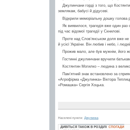
Джулинчани горді з того, що Костянти
землякам, бабусі й дідусеві.
Відкрили меморіальну дошку голова р
Як виявилося, трагедія вже один раз о
під час відомої трагедії у Скнилові.
Проте над Слов’янськом доля вже не 
й усієї України. Він любив і небо, і люд
Прожив мало, але був мужнім, його ж
Гостинні джулинчани вручили батькам 
Костянтин Могилко – людина з великої
Пам’ятний знак встановлено за сприя
«Агрофірма «Джулинка» Віктора Теплиць
«Ромашка» Сергія Хоцька.
Населені пункти:
Джулинка
ДИВІТЬСЯ ТАКОЖ В РОЗДІЛІ
СПОГАДИ