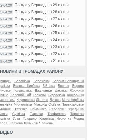
Погода у Бершаді на 29 квітня
29.04.20
Погода у Бершаді на 28 квітня
28.04.20
Погода у Бершаді на 27 квітня
27.04.20
Погода у Бершаді на 26 квітня
26.04.20
Погода у Бершаді на 25 квітня
25.04.20
Погода у Бершаді на 24 квітня
24.04.20
Погода у Бершаді на 23 квітня
23.04.20
Погода у Бершаді на 22 квітня
22.04.20
Погода у Бершаді на 21 квітня
21.04.20
НОВИНИ В ГРОМАДАХ РАЙОНУ
ершадь
Баланівка
Березівка
Берізки-Бершадські
рлівка
Велика Киріївка
Війтівка
Вовчок
Ворони
инське
Голдашівка
Джулинка
Дяківка
Жорняки
вітне
Зелений Гай
Кавкули
Кидрасівка
Кошаринці
асносілка
Крушинівка
Лісниче
Лугова
Мала Киріївка
ньківка
Михайлівка
М'якохід
Осіївка
Партизанське
оташня
П'ятківка
Романівка
Серебрія
Серединка
авки
Сумівка
Тартаки
Теофилівка
Тернівка
рлівка
Устя
Флорино
Хмарівка
Чернятка
Чорна
ебля
Шляхова
Шумилів
Яланець
ВІДЕО