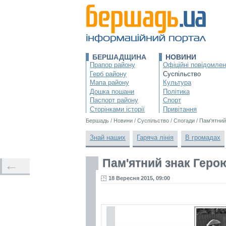
БЕРШАДЩИНА
НОВИНИ
Прапор району
Офіційні повідомле
Герб району
Суспільство
Мапа району
Культура
Дошка пошани
Політика
Паспорт району
Спорт
Сторінками історії
Привітання
Бершадь
/
Новини
/
Суспільство
/
Спогади
/
Пам'ятний
Знай наших
Гаряча лінія
В громадах
Пам'ятний знак Геро
←
18 Вересня 2015, 09:00