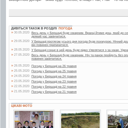
ДИВІТЬСЯ ТАКОЖ В РОЗДІЛІ
ПОГОДА
»
30.05.2020
Весь день у Бершаді буде хмарним. Вранці йтиме дощ, який до с
деякий час закінчитися.
»
29.05.2020
У Бершаді протягом усього дня погода буде похмурою. Нічний до
він повинен припинитися.
»
28.05.2020
У Бершаді сонце в цей день буде рідко з'являтися з-за хмар. Уден
»
27.05.2020
Весь день у Бершаді буде хмарним. Ніч та ранок пройдуть без опа
повинен закінчитися.
»
26.05.2020
Погода у Бершаді на 26 травня
»
25.05.2020
Погода у Бершаді на 25 травня
»
24.05.2020
Погода у Бершаді на 24 травня
»
23.05.2020
Погода у Бершаді на 23 травня
»
22.05.2020
Погода у Бершаді на 22 травня
»
21.05.2020
Погода у Бершаді на 21 травня
ЦІКАВІ ФОТО
4 фото
14 фото
3 фото