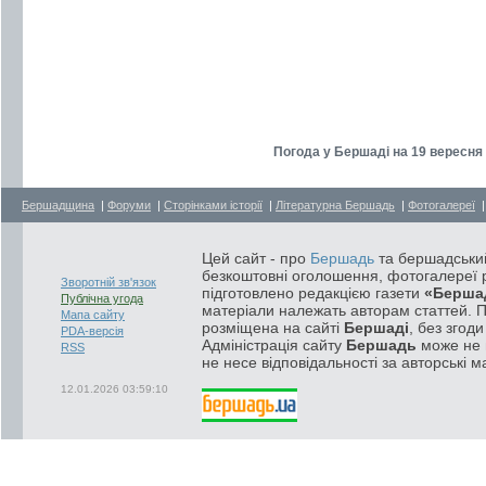
Погода у Бершаді на 19 вересня 
Бершадщина
|
Форуми
|
Сторінками історії
|
Літературна Бершадь
|
Фотогалереї
Цей сайт - про
Бершадь
та бершадський
безкоштовні оголошення, фотогалереї р
Зворотній зв'язок
підготовлено редакцією газети
«Берша
Публічна угода
матеріали належать авторам статтей. 
Мапа сайту
розміщена на сайті
Бершаді
, без згод
PDA-версія
Адміністрація сайту
Бершадь
може не п
RSS
не несе відповідальності за авторські м
12.01.2026 03:59:10