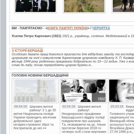
МИ - ПАМ’ЯТАЄМО - «
КНИГА ПАМ’ЯТІ УКРАЇНИ
» /
ЧЕРНЯТКА
Усатюк Петро Карпович (1921)
1921 р., українець, селянин. Мобілізований в 
З ІСТОРІЇ БЕРШАДІ
Особливо багато праці довелося прикласти для відбудови заводу та господ
цукровиків на чолі з комуністом директором цукрового комбінату К. П. Казі
місяців 1944 року робітники працювали добровільно по 10—12 годин. Уже з жо
став до ладу, почав переробляти цукрові буряки із...
ГОЛОВНІ НОВИНИ БЕРШАДЩИНИ
06.04.18
Шановні жителі
02.04.18
Шановні жителі
25.03.18
Берш
району! З 1 до 30
району!
відді
квітня Національна поліція
Неодноразово працівники
Головного упра
України проводить місячник
Бершадського відділу поліції
національної пол
добровільної здачі
повідомляли про шахраїв.
Вінницькій обла
незареєстрованої зброї та
Та, незважаючи на це, тільки
розшукується гр
боєприпасів до неї.»»
протягом березня 2018-го
Віталіївна Домо
четверо осіб стали жертвами
27.04.1996 р.н.,