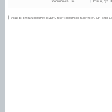
зловмисників....»»
Поташні, вул. Ос
Якщо Ви виявили помилку, виділіть текст з помилкою та натисніть Ctrl+Enter щ