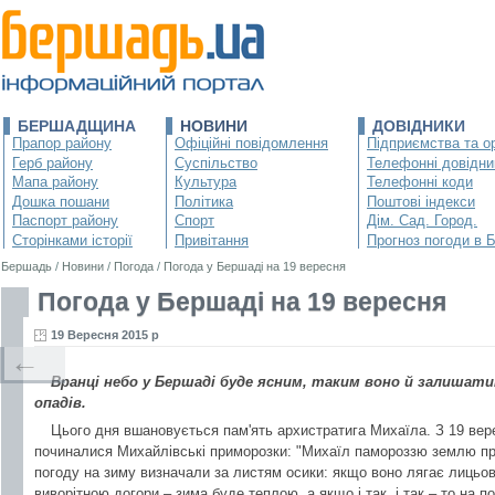
БЕРШАДЩИНА
НОВИНИ
ДОВІДНИКИ
Прапор району
Офіційні повідомлення
Підприємства та ор
Герб району
Суспільство
Телефонні довідни
Мапа району
Культура
Телефонні коди
Дошка пошани
Політика
Поштові індекси
Паспорт району
Спорт
Дім. Сад. Город.
Сторінками історії
Привітання
Прогноз погоди в 
Бершадь
/
Новини
/
Погода
/
Погода у Бершаді на 19 вересня
Погода у Бершаді на 19 вересня
19 Вересня 2015 р
←
Вранці небо у Бершаді буде ясним, таким воно й залишат
опадів.
Цього дня вшановується пам'ять архистратига Михаїла. З 19 вер
починалися Михайлівські приморозки: "Михаїл памороззю землю пр
погоду на зиму визначали за листям осики: якщо воно лягає лицьо
виворітною догори – зима буде теплою, а якщо і так, і так – то на п