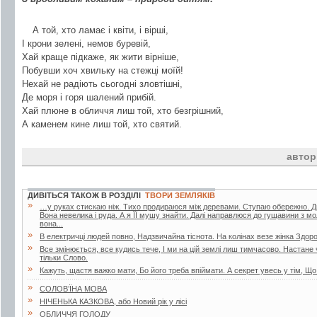
А той, хто ламає і квіти, і вірші,
І крони зелені, немов буревій,
Хай краще підкаже, як жити вірніше,
Побувши хоч хвильку на стежці моїй!
Нехай не радіють сьогодні зловтішні,
Де моря і горя шалений прибій.
Хай плюне в обличчя лиш той, хто безгрішний,
А каменем кине лиш той, хто святий.
автор
ДИВІТЬСЯ ТАКОЖ В РОЗДІЛІ
ТВОРИ ЗЕМЛЯКІВ
»
…у руках стискаю ніж. Тихо продираюся між деревами. Ступаю обережно. Дивл
Вона невелика і руда. А я ЇЇ мушу знайти. Далі направлюся до гущавини з м
вона...
»
В електричці людей повно, Надзвичайна тіснота. На колінах везе жінка Здор
»
Все змінюється, все кудись тече, І ми на цій землі лиш тимчасово. Настане
тільки Слово.
»
Кажуть, щастя важко мати, Бо його треба впіймати. А секрет увесь у тім, Що
»
СОЛОВ’ЇНА МОВА
»
НІЧЕНЬКА КАЗКОВА, або Новий рік у лісі
»
ОБЛИЧЧЯ ГОЛОДУ