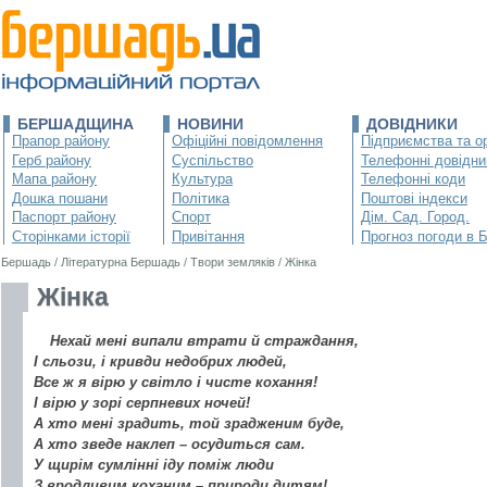
БЕРШАДЩИНА
НОВИНИ
ДОВІДНИКИ
Прапор району
Офіційні повідомлення
Підприємства та ор
Герб району
Суспільство
Телефонні довідни
Мапа району
Культура
Телефонні коди
Дошка пошани
Політика
Поштові індекси
Паспорт району
Спорт
Дім. Сад. Город.
Сторінками історії
Привітання
Прогноз погоди в 
Бершадь
/
Літературна Бершадь
/
Твори земляків
/
Жінка
Жінка
Нехай мені випали втрати й страждання,
І сльози, і кривди недобрих людей,
Все ж я вірю у світло і чисте кохання!
І вірю у зорі серпневих ночей!
А хто мені зрадить, той зрадженим буде,
А хто зведе наклеп – осудиться сам.
У щирім сумлінні іду поміж люди
З вродливим коханим – природи дитям!