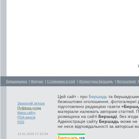
Бершадщина
|
Форуми
|
Сторінками історії
|
Літературна Бершадь
|
Фотогалереї
Цей сайт - про
Бершадь
та бершадський
безкоштовні оголошення, фотогалереї р
Зворотній зв'язок
підготовлено редакцією газети
«Берша
Публічна угода
матеріали належать авторам статтей. 
Мапа сайту
розміщена на сайті
Бершаді
, без згод
PDA-версія
Адміністрація сайту
Бершадь
може не п
RSS
не несе відповідальності за авторські м
13.01.2026 17:31:04