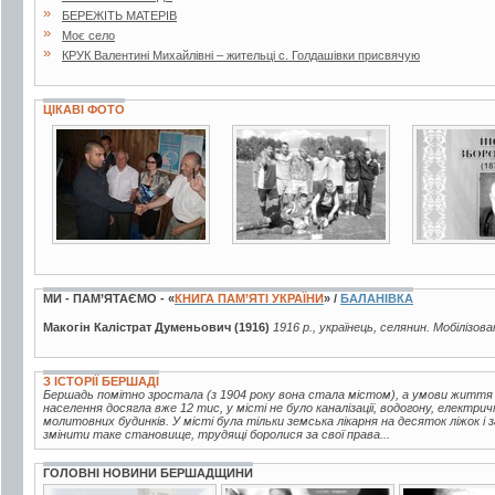
»
БЕРЕЖІТЬ МАТЕРІВ
»
Моє село
»
КРУК Валентині Михайлівні – жительці с. Голдашівки присвячую
ЦІКАВІ ФОТО
3 фото
2 фото
3 фото
МИ - ПАМ’ЯТАЄМО - «
КНИГА ПАМ’ЯТІ УКРАЇНИ
» /
БАЛАНІВКА
Макогін Калістрат Думеньович (1916)
1916 р., українець, селянин. Мобілізов
З ІСТОРІЇ БЕРШАДІ
Бершадь помітно зростала (з 1904 року вона стала містом), а умови життя
населення досягла вже 12 тис, у місті не було каналізації, водогону, електрич
молитовних будинків. У місті була тільки земська лікарня на десяток ліжок і
змінити таке становище, трудящі боролися за свої права...
ГОЛОВНІ НОВИНИ БЕРШАДЩИНИ