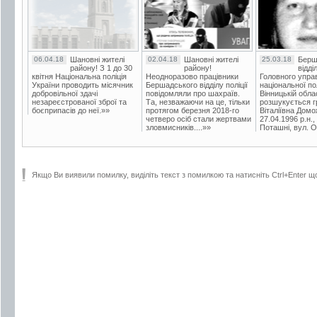
06.04.18
Шановні жителі
02.04.18
Шановні жителі
25.03.18
Берш
району! З 1 до 30
району!
відді
квітня Національна поліція
Неодноразово працівники
Головного упра
України проводить місячник
Бершадського відділу поліції
національної пол
добровільної здачі
повідомляли про шахраїв.
Вінницькій обла
незареєстрованої зброї та
Та, незважаючи на це, тільки
розшукується гр
боєприпасів до неї.»»
протягом березня 2018-го
Віталіївна Домо
четверо осіб стали жертвами
27.04.1996 р.н.,
зловмисників....»»
Поташні, вул. Ос
Якщо Ви виявили помилку, виділіть текст з помилкою та натисніть Ctrl+Enter щ