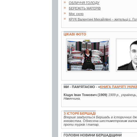
»
ОБЛИЧЧЯ ГОЛОДУ
»
БЕРЕЖІТЬ МАТЕРІВ
»
Моє село
»
КРУК Валентині Михайлівні – жительці с. Г
ЦІКАВІ ФОТО
14 фото
6 фото
МИ - ПАМ’ЯТАЄМО - «
КНИГА ПАМ’ЯТІ УКРА
Кіщук Іван Томович (1909)
1909 р., українець
Німеччина.
З ІСТОРІЇ БЕРШАДІ
Вперше згадується Бершадь в історичних дже
князівства. Обнесена шестиметровим валом,
проти турків і татар.
ГОЛОВНІ НОВИНИ БЕРШАДЩИНИ