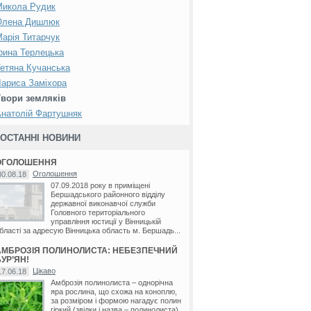
Микола Рудик
Олена Дишлюк
арія Титарчук
рина Терлецька
етяна Кучанська
ариса Заміхора
Твори земляків
натолій Фартушняк
ОСТАННІ НОВИНИ
ОГОЛОШЕННЯ
Оголошення
30.08.18
07.09.2018 року в приміщені
Бершадського районного відділу
державної виконавчої служби
Головного територіального
управління юстиції у Вінницькій
бласті за адресую Вінницька область м. Бершадь...
АМБРОЗІЯ ПОЛИНОЛИСТА: НЕБЕЗПЕЧНИЙ
УР’ЯН!
Цікаво
17.06.18
Амброзія полинолиста – однорічна
яра рослина, що схожа на коноплю,
за розміром і формою нагадує полин
гіркий (звідки і назва – полинолиста).