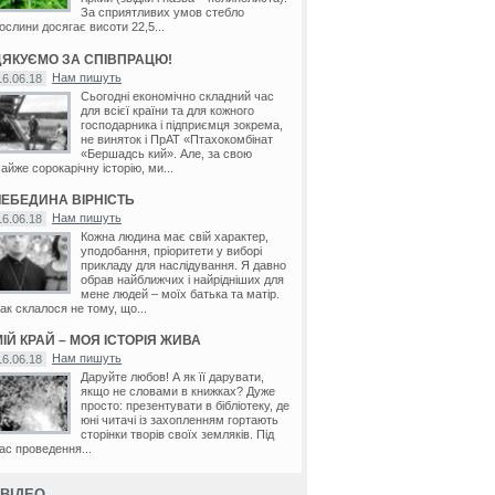
За сприятливих умов стебло
ослини досягає висоти 22,5...
ДЯКУЄМО ЗА СПІВПРАЦЮ!
Нам пишуть
16.06.18
Сьогодні економічно складний час
для всієї країни та для кожного
господарника і підприємця зокрема,
не виняток і ПрАТ «Птахокомбінат
«Бершадсь кий». Але, за свою
айже сорокарічну історію, ми...
ЛЕБЕДИНА ВІРНІСТЬ
Нам пишуть
16.06.18
Кожна людина має свій характер,
уподобання, пріоритети у виборі
прикладу для наслідування. Я давно
обрав найближчих і найрідніших для
мене людей – моїх батька та матір.
ак склалося не тому, що...
ІЙ КРАЙ – МОЯ ІСТОРІЯ ЖИВА
Нам пишуть
16.06.18
Даруйте любов! А як її дарувати,
якщо не словами в книжках? Дуже
просто: презентувати в бібліотеку, де
юні читачі із захопленням гортають
сторінки творів своїх земляків. Під
ас проведення...
ВІДЕО