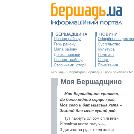
БЕРШАДЩИНА
НОВИНИ
Прапор району
Офіційні повідомле
Герб району
Суспільство
Мапа району
Культура
Дошка пошани
Політика
Паспорт району
Спорт
Сторінками історії
Привітання
Бершадь
/
Літературна Бершадь
/
Твори земляків
/
Мо
Моя Бершадщино
Моя Бершадщино крилата,
До болю рідний серцю край.
Моє село й батьківська хата –
Земний для мене сущий рай.
Тут пахнуть хлібом спілі ниви,
Й повітря чиста голубінь,
З дитинства рідні теплі зливи,