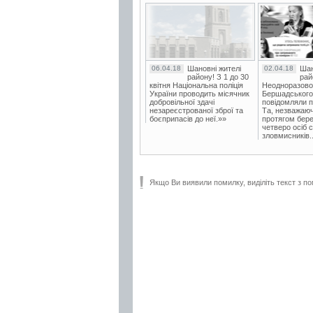
06.04.18
Шановні жителі
02.04.18
Шан
району! З 1 до 30
рай
квітня Національна поліція
Неодноразово
України проводить місячник
Бершадського в
добровільної здачі
повідомляли п
незареєстрованої зброї та
Та, незважаюч
боєприпасів до неї.»»
протягом бере
четверо осіб 
зловмисників..
Якщо Ви виявили помилку, виділіть текст з по