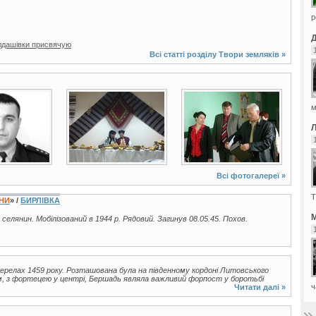
р
олдашівки присвячую
Всі статті розділу
Твори земляків
»
5 фото
2 фото
м
Всі фотогалереї »
Т
ЇНИ
» /
БИРЛІВКА
М
, селянин. Мобілізований в 1944 р. Рядовий. Загинув 08.05.45. Похов.
релах 1459 року. Розташована була на південному кордоні Литовського
 з фортецею у центрі, Бершадь являла важливий форпост у боротьбі
ч
Читати далі »