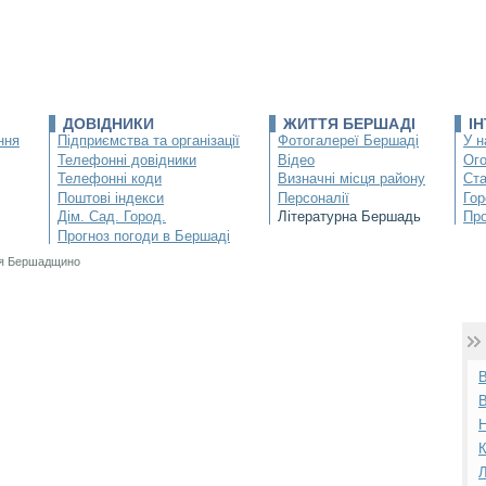
ДОВІДНИКИ
ЖИТТЯ БЕРШАДІ
І
ння
Підприємства та організації
Фотогалереї Бершаді
У н
Телефонні довідники
Відео
Ог
Телефонні коди
Визначні місця району
Ста
Поштові індекси
Персоналії
Гор
Дім. Сад. Город.
Літературна Бершадь
Про
Прогноз погоди в Бершаді
я Бершадщино
К
Л