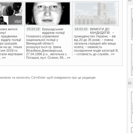
овні жителі
25.03.18
Бершадським
18.03.18
ВИМОГИ ДО
ону!
відділом поліції
КАНДИДАТІВ: –
 працівники
Головного управління
громадянство України; – вік
ідділу поліції
національної поліції у
від 20 до 35 років; – повна
ро шахраїв.
Вінницькій області
загальна середня або вища
и на це, тільки
розшукується гр. Ірина
освіта; – наявність
зня 2018-го
Віталіївна Доможирська,
посвідчення водія категорії В;
стали жертвами
27.04.1996 р.н., жителька с.
– готовність до служби...»»
..»»
Поташні, вул. Осіння, 89,...»»
милкою та натисніть Ctrl+Enter щоб повідомити про це редакцію