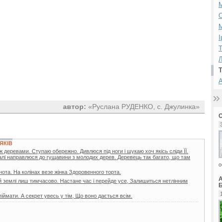
М
І
Т
Л
А
автор:
«Руслана РУДЕНКО, с. Джулинка»
ЯКІВ
 деревами. Ступаю обережно. Дивлюся під ноги і шукаю хоч якісь сліди ЇЇ.
 Далі направлюся до гущавини з молодих дерев. Деревець так багато, що там
о
ота. На колінах везе жінка Здоровенного торта.
цій землі лиш тимчасово. Настане час і перейде усе, Залишиться нетлінним
Б
іймати. А секрет увесь у тім, Що воно дається всім.