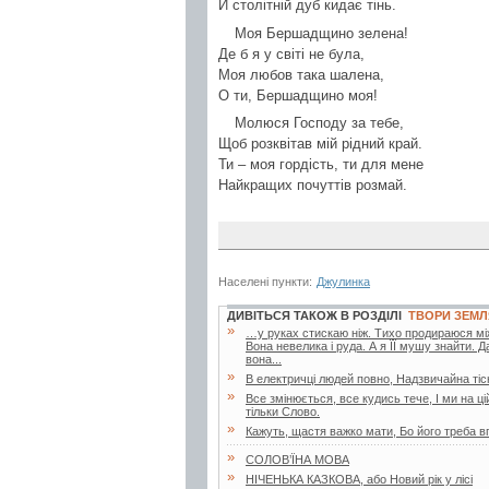
Й столітній дуб кидає тінь.
Моя Бершадщино зелена!
Де б я у світі не була,
Моя любов така шалена,
О ти, Бершадщино моя!
Молюся Господу за тебе,
Щоб розквітав мій рідний край.
Ти – моя гордість, ти для мене
Найкращих почуттів розмай.
Населені пункти:
Джулинка
ДИВІТЬСЯ ТАКОЖ В РОЗДІЛІ
ТВОРИ ЗЕМЛ
»
…у руках стискаю ніж. Тихо продираюся між
Вона невелика і руда. А я ЇЇ мушу знайти.
вона...
»
В електричці людей повно, Надзвичайна тісн
»
Все змінюється, все кудись тече, І ми на 
тільки Слово.
»
Кажуть, щастя важко мати, Бо його треба вп
»
СОЛОВ’ЇНА МОВА
»
НІЧЕНЬКА КАЗКОВА, або Новий рік у лісі