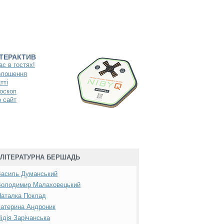
НТЕРАКТИВ
ас в гостях!
олошення
тті
оскоп
 сайт
ЛІТЕРАТУРНА БЕРШАДЬ
Василь Думанський
Володимир Малаховецький
Наталка Поклад
атерина Андроник
ідія Зарічанська