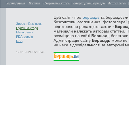
Бершадщина
|
Форуми
|
Сторінками історії
|
Літературна Бершадь
|
Фотогалереї
Цей сайт - про
Бершадь
та бершадський
безкоштовні оголошення, фотогалереї р
Зворотній зв'язок
підготовлено редакцією газети
«Берша
Публічна угода
матеріали належать авторам статтей. 
Мапа сайту
розміщена на сайті
Бершаді
, без згод
PDA-версія
Адміністрація сайту
Бершадь
може не п
RSS
не несе відповідальності за авторські м
12.01.2026 05:00:43