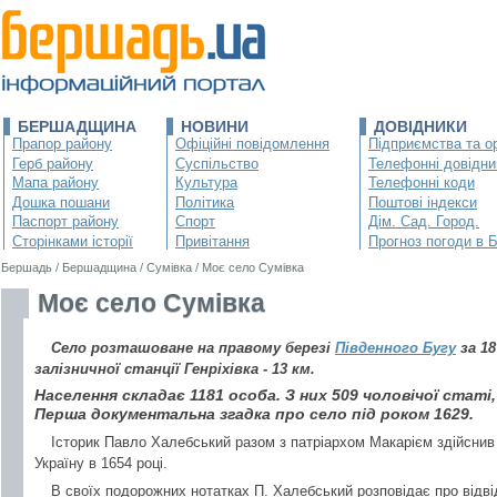
БЕРШАДЩИНА
НОВИНИ
ДОВІДНИКИ
Прапор району
Офіційні повідомлення
Підприємства та ор
Герб району
Суспільство
Телефонні довідни
Мапа району
Культура
Телефонні коди
Дошка пошани
Політика
Поштові індекси
Паспорт району
Спорт
Дім. Сад. Город.
Сторінками історії
Привітання
Прогноз погоди в 
Бершадь
/
Бершадщина
/
Сумівка
/
Моє село Сумівка
Моє село Сумівка
Село розташоване на правому березі
Південного Бугу
за 18
залізничної станції Генріхівка - 13 км.
Населення складає 1181 особа. З них 509 чоловічої статі, 
Перша документальна згадка про село під роком 1629.
Історик Павло Халебський разом з патріархом Макарієм здійснив 
Україну в 1654 році.
В своїх подорожних нотатках П. Халебський розповідає про відві