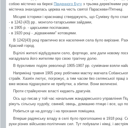
собою містечко на березі
Південного Бугу
з трьома дерев'яними укр
містечка знаходилась церква на честь святої Параскеви-П'ятниці.
Місцеві історики і краєзнавці стверджують, що Сумівку було спал
- в 1242-(43) рр.. монголо-татарськими зайдами,
- в 1905 р. - царськими посіпаками,
- в 1920 році - „відважними" котовцями.
В 1242(43) році практично все населення села було вирізане. Разо
Красний город.
Вцілілі жителі відбудували село, фортецю, але дали новому посе
нагадувала його жителям про свою трагічну долю.
В бурхливих подіях революції 1905-1907 рр. сумівчани взяли най
Наприкінці травня 1905 року робітники маєтку магната Собансько
страйк. Хазяїн лютує, погрожує, а тим часом без селянської праці 
вже можна підрахувати не прибутки, а збитки. Вони величезні.
Проти страйкуючих власті кидають драгунів.
Ось що писав у той час начальник жандармського управління По
ріжуть сільську худобу, свиней, овець, домашню птицю і все, що п
Робиться це на догоду і на прохання поміщика.
Вперше радянську владу в селі було проголошено в 1918 році. Се
руки різних військово-політичних сил. Тут побували і німці, і австріяк