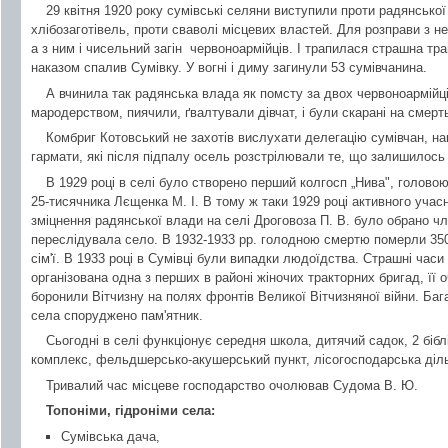
29 квітня 1920 року сумівські селяни виступили проти радянсько
хлібозаготівель, проти сваволі місцевих властей. Для розправи з не
а з ним і чисельний загін червоноармійців. І трапилася страшна тра
наказом спалив Сумівку. У вогні і диму загинули 53 сумівчанина.
А вчинила так радянська влада як помсту за двох червоноармійці
мародерством, пиячили, ґвалтували дівчат, і були скарані на смерть
Комбриг Котовський не захотів вислухати делегацію сумівчан, н
гармати, які після підпалу осель розстрілювали те, що залишилось 
В 1929 році в селі було створено перший колгосп „Нива", головою
25-тисячника Лєщенка М. І. В тому ж таки 1929 році активного учас
зміцнення радянської влади на селі Дроговоза П. В. було обрано 
переслідувала село. В 1932-1933 рр. голодною смертю померли 350
сім'ї. В 1933 році в Сумівці були випадки людоїдства. Страшні часи 
організована одна з перших в районі жіночих тракторних бригад, ї
боронили Вітчизну на полях фронтів Великої Вітчизняної війни. Бага
села споруджено пам'ятник.
Сьогодні в селі функціонує середня школа, дитячий садок, 2 бібл
комплекс, фельдшерсько-акушерський пункт, лісогосподарська діль
Тривалий час місцеве господарство очолював Судома В. Ю.
Топоніми, гідроніми села:
Сумівська дача,