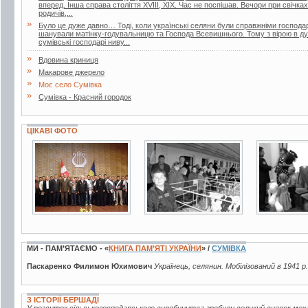
вперед. Інша справа століття XVIII, XIX. Час не поспішав. Вечори при свічках
родичів,...
»
Було це дуже давно… Тоді, коли українські селяни були справжніми господа
шанували матінку-годувальницю та Господа Всевишнього. Тому з вірою в д
cумівські господарі ниву...
»
Вдовина криниця
»
Макарове джерело
»
Моє село Сумівка
»
Сумівка - Красний городок
ЦІКАВІ ФОТО
3 фото
2 фото
2 фото
МИ - ПАМ’ЯТАЄМО - «
КНИГА ПАМ’ЯТІ УКРАЇНИ
» /
СУМІВКА
Паскаренко Филимон Юхимович
Українець, селянин. Мобілізований в 1941 р
З ІСТОРІЇ БЕРШАДІ
У розвиток сільськогосподарського виробництва зробили великий внесок мех