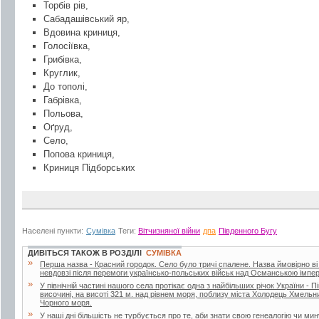
Торбів рів,
Сабадашівський яр,
Вдовина криниця,
Голосіївка,
Грибівка,
Круглик,
До тополі,
Габрівка,
Польова,
Оґруд,
Село,
Попова криниця,
Криниця Підборських
Населені пункти:
Сумівка
Теги:
Вітчизняної війни
дпа
Південного Бугу
ДИВІТЬСЯ ТАКОЖ В РОЗДІЛІ
СУМІВКА
»
Перша назва - Красний городок. Село було тричі спалене. Назва ймовірно ві
невдовзі після перемоги українсько-польських військ над Османською імпер
»
У північній частині нашого села протікає одна з найбільших річок України - 
височині, на висоті 321 м. над рівнем моря, поблизу міста Холодець Хмельн
Чорного моря.
»
У наші дні більшість не турбується про те, аби знати свою генеалогію чи мин