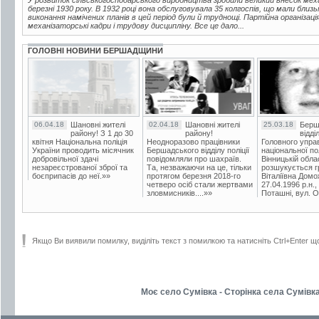
березні 1930 року. В 1932 році вона обслуговувала 35 колгоспів, що мали близь
виконання намічених планів в цей період були й труднощі. Партійна організац
механізаторські кадри і трудову дисципліну. Все це дало...
ГОЛОВНІ НОВИНИ БЕРШАДЩИНИ
06.04.18
Шановні жителі
02.04.18
Шановні жителі
25.03.18
Берш
району! З 1 до 30
району!
відді
квітня Національна поліція
Неодноразово працівники
Головного упра
України проводить місячник
Бершадського відділу поліції
національної пол
добровільної здачі
повідомляли про шахраїв.
Вінницькій обла
незареєстрованої зброї та
Та, незважаючи на це, тільки
розшукується гр
боєприпасів до неї.»»
протягом березня 2018-го
Віталіївна Домо
четверо осіб стали жертвами
27.04.1996 р.н.,
зловмисників....»»
Поташні, вул. Ос
Якщо Ви виявили помилку, виділіть текст з помилкою та натисніть Ctrl+Enter щ
Моє село Сумівка - Сторінка села Сумівка