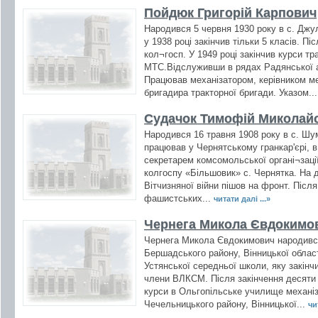
Пойдюк Григорій Карпович
Народився 5 червня 1930 року в с. Джул
у 1938 році закінчив тільки 5 класів. П
кол¬госп. У 1949 році закінчив курси т
МТС.Відслуживши в рядах Радянської ар
Працював механізатором, керівником ме
бригадира тракторної бригади. Указом..
Судачок Тимофій Миколай
Народився 16 травня 1908 року в с. Шу
працював у Чернятському гранкар'єрі, в 
секретарем комсомольської органі¬заці
колгоспу «Більшовик» с. Чернятка. На 
Вітчизняної війни пішов на фронт. Після
фашистських...
читати далі ...»
Чернега Микола Євдокимо
Чернега Микола Євдокимович народився 
Бершадського району, Вінницької област
Устянської середньої школи, яку закінчи
члени ВЛКСМ. Після закінчення десяти к
курси в Ольгопільське училище механіз
Чечельницького району, Вінницької...
чи