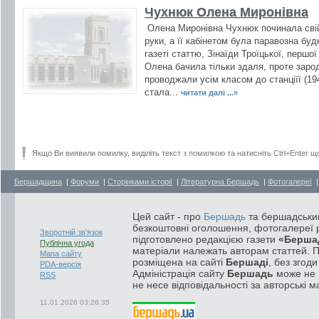
Чухнюк Олена Миронівна
Олена Миронівна Чухнюк починала свій
руки, а її кабінетом була паравозна б
газеті статтю, Зінаїди Троїцької, перш
Олена бачила тільки здаля, проте зароди
проводжали усім класом до станціїї (1
стала...
читати далі ...»
Якщо Ви виявили помилку, виділіть текст з помилкою та натисніть Ctrl+Enter щ
Бершадщина
|
Форуми
|
Сторінками історії
|
Літературна Бершадь
|
Фотогалереї
Цей сайт - про
Бершадь
та бершадський
безкоштовні оголошення, фотогалереї р
Зворотній зв'язок
підготовлено редакцією газети
«Берша
Публічна угода
матеріали належать авторам статтей. 
Мапа сайту
розміщена на сайті
Бершаді
, без згод
PDA-версія
Адміністрація сайту
Бершадь
може не п
RSS
не несе відповідальності за авторські м
11.01.2026 03:26:35