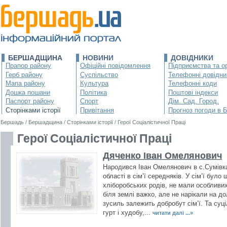
БЕРШАДЩИНА
НОВИНИ
ДОВІДНИКИ
Прапор району
Офіційні повідомлення
Підприємства та ор
Герб району
Суспільство
Телефонні довідни
Мапа району
Культура
Телефонні коди
Дошка пошани
Політика
Поштові індекси
Паспорт району
Спорт
Дім. Сад. Город.
Сторінками історії
Привітання
Прогноз погоди в 
Бершадь
/
Бершадщина
/
Сторінками історії
/
Герої Соціалістичної Праці
Герої Соціалістичної Праці
Дяченко Іван Омелянович
Народився Іван Омелянович в с.Сумівк
області в сім’ї середняків. У сім’ї було 
хліборобських родів, не мали особливих
біля землі важко, але не нарікали на д
зусиль залежить добробут сім’ї. Та суц
гурт і худобу,...
читати далі ...»