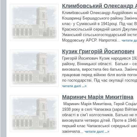
Климбовський Олександр 
Климбовський Олександр Андрійович на
Кошаринці Бершадського району.Закінчи
клас- у Сумівській в 1941році. Під час 
Красносільській середній школі Джулинс
Уманський сільськогосподарський інсти
Мордовську АРСР. Напротязі...
читати дал
Кузик Григорій Йосипович
Григорій Йосипович Кузик народився 19
району, Вінницької області. Батьки – с
виховала, виростила без батька. Закінч
працював перед війною біля волів пого
по господарстві. Під час окупації господ
читати далі ...»
Маринич Марія Микитівна
Маринич Марія Микитівна, Герой Соціал
1938 року в селі Чапаєвка (зараз Війті
області в сім’ї колгоспників. Батько не
виховувати четверо дітей. Проте в 1946 
перший клас Чапаєвської середньої шко
закінчила...
читати далі ...»