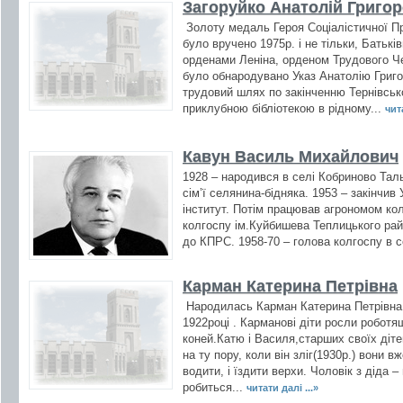
Загоруйко Анатолій Григо
Золоту медаль Героя Соціалістичної Пр
було вручено 1975р. і не тільки, Батьк
орденами Леніна, орденом Трудового Ч
було обнародувано Указ Анатолію Григо
трудовий шлях по закінченню Тернівськ
приклубною бібліотекою в рідному...
чита
Кавун Василь Михайлович
1928 – народився в селі Кобриново Таль
сім’ї селянина-бідняка. 1953 – закінчи
інститут. Потім працював агрономом кол
колгоспу ім.Куйбишева Теплицького райо
до КПРС. 1958-70 – голова колгоспу в 
Карман Катерина Петрівна
Народилась Карман Катерина Петрівна в
1922році . Карманові діти росли робот
коней.Катю і Василя,старших своїх діте
на ту пору, коли він зліг(1930р.) вони вж
водити, і їздити верхи. Чоловік з діда 
робиться...
читати далі ...»