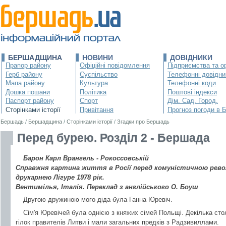
БЕРШАДЩИНА
НОВИНИ
ДОВІДНИКИ
Прапор району
Офіційні повідомлення
Підприємства та ор
Герб району
Суспільство
Телефонні довідни
Мапа району
Культура
Телефонні коди
Дошка пошани
Політика
Поштові індекси
Паспорт району
Спорт
Дім. Сад. Город.
Сторінками історії
Привітання
Прогноз погоди в 
Бершадь
/
Бершадщина
/
Сторінками історії
/
Згадки про Бершадь
Перед бурею. Розділ 2 - Бершада
Барон Карл Врангель - Рокоссовській
Справжня картина життя в Росії перед комуністичною револ
друкарнею Лігуре 1978 рік.
Вентимілья, Італія. Переклад з англійського О. Боуш
Другою дружиною мого діда була Ганна Юревіч.
Сім'я Юревічей була однією з княжих сімей Польщі. Декілька сто
гілок правителів Литви і мали загальних предків з Радзивиллами.