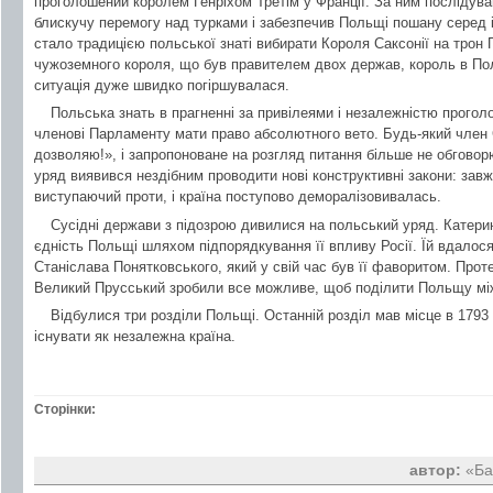
проголошений королем Генріхом Третім у Франції. За ним послідува
блискучу перемогу над турками і забезпечив Польщі пошану серед 
стало традицією польської знаті вибирати Короля Саксонії на трон
чужоземного короля, що був правителем двох держав, король в Пол
ситуація дуже швидко погіршувалася.
Польська знать в прагненні за привілеями і незалежністю прогол
членові Парламенту мати право абсолютного вето. Будь-який член С
дозволяю!», і запропоноване на розгляд питання більше не обговор
уряд виявився нездібним проводити нові конструктивні закони: зав
виступаючий проти, і країна поступово деморалізовивалась.
Сусідні держави з підозрою дивилися на польський уряд. Катери
єдність Польщі шляхом підпорядкування її впливу Росії. Їй вдало
Станіслава Понятковського, який у свій час був її фаворитом. Проте
Великий Прусський зробили все можливе, щоб поділити Польщу мі
Відбулися три розділи Польщі. Останній розділ мав місце в 1793 
існувати як незалежна країна.
Сторінки:
автор:
«Ба