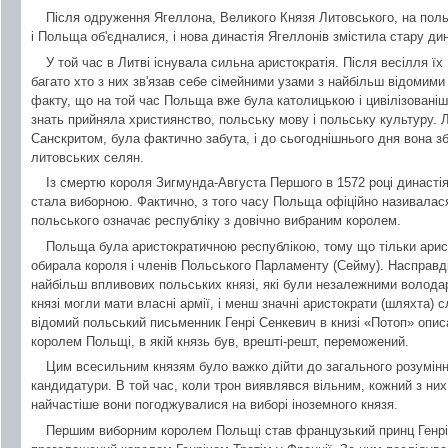
Після одруження Ягеллона, Великого Князя Литовського, на польсь
і Польща об'єдналися, і нова династія Ягеллонів змістила стару ди
У той час в Литві існувала сильна аристократія. Після весілля їх
багато хто з них зв'язав себе сімейними узами з найбільш відомими 
факту, що на той час Польща вже була католицькою і цивілізованіш
знать прийняла християнство, польську мову і польську культуру. 
Санскритом, була фактично забута, і до сьогоднішнього дня вона 
литовських селян.
Із смертю короля Зигмунда-Августа Першого в 1572 році династія
стала виборною. Фактично, з того часу Польща офіційно називалася
польського означає республіку з довічно вибраним королем.
Польща була аристократичною республікою, тому що тільки арист
обирала короля і членів Польського Парламенту (Сейму). Насправд
найбільш впливових польських князі, які були незалежними володар
князі могли мати власні армії, і менш значні аристократи (шляхта)
відомий польський письменник Генрі Сенкевич в книзі «Потоп» опис
королем Польщі, в якій князь був, врешті-решт, переможений.
Цим всесильним князям було важко дійти до загального розумінн
кандидатури. В той час, коли трон виявлявся вільним, кожний з них
найчастіше вони погоджувалися на виборі іноземного князя.
Першим виборним королем Польщі став французький принц Генріх