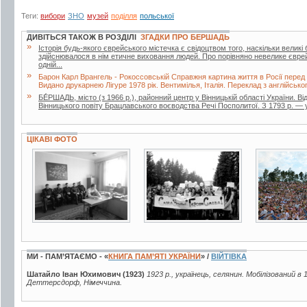
Теги:
вибори
ЗНО
музей
поділля
польської
ДИВІТЬСЯ ТАКОЖ В РОЗДІЛІ
ЗГАДКИ ПРО БЕРШАДЬ
»
Історія будь-якого єврейського містечка є свідоцтвом того, наскільки великі б
здійснювалося в нім етичне виховання людей. Про порівняно невелике євр
одній...
»
Барон Карл Врангель - Рокоссовській Справжня картина життя в Росії перед
Видано друкарнею Лігуре 1978 рік. Вентимілья, Італія. Переклад з англійськ
»
БЕ́РШАДЬ, місто (з 1966 р.), районний центр у Вінницькій області України. Ві
Вінницького повіту Брацлавського воєводства Речі Посполитої. З 1793 р. — у с
ЦІКАВІ ФОТО
5 фото
3 фото
28 фото
МИ - ПАМ’ЯТАЄМО - «
КНИГА ПАМ’ЯТІ УКРАЇНИ
» /
ВІЙТІВКА
Шатайло Іван Юхимович (1923)
1923 р., українець, селянин. Мобілізований в 
Деттерсдорф, Німеччина.