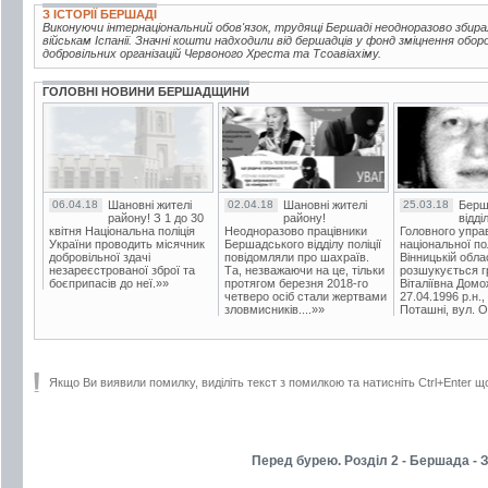
З ІСТОРІЇ БЕРШАДІ
Виконуючи інтернаціональний обов'язок, трудящі Бершаді неодноразово збир
військам Іспанії. Значні кошти надходили від бершадців у фонд зміцнення обор
добровільних організацій Червоного Хреста та Тсоавіахіму.
ГОЛОВНІ НОВИНИ БЕРШАДЩИНИ
06.04.18
Шановні жителі
02.04.18
Шановні жителі
25.03.18
Берш
району! З 1 до 30
району!
відді
квітня Національна поліція
Неодноразово працівники
Головного упра
України проводить місячник
Бершадського відділу поліції
національної пол
добровільної здачі
повідомляли про шахраїв.
Вінницькій обла
незареєстрованої зброї та
Та, незважаючи на це, тільки
розшукується гр
боєприпасів до неї.»»
протягом березня 2018-го
Віталіївна Домо
четверо осіб стали жертвами
27.04.1996 р.н.,
зловмисників....»»
Поташні, вул. Ос
Якщо Ви виявили помилку, виділіть текст з помилкою та натисніть Ctrl+Enter щ
Перед бурею. Розділ 2 - Бершада - З