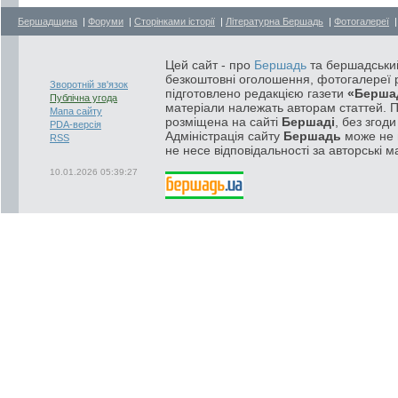
Бершадщина
|
Форуми
|
Сторінками історії
|
Літературна Бершадь
|
Фотогалереї
Цей сайт - про
Бершадь
та бершадський
безкоштовні оголошення, фотогалереї р
Зворотній зв'язок
підготовлено редакцією газети
«Берша
Публічна угода
матеріали належать авторам статтей. 
Мапа сайту
розміщена на сайті
Бершаді
, без згод
PDA-версія
Адміністрація сайту
Бершадь
може не п
RSS
не несе відповідальності за авторські м
10.01.2026 05:39:27