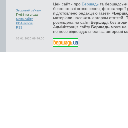
Цей сайт - про
Бершадь
та бершадський
безкоштовні оголошення, фотогалереї р
Зворотній зв'язок
підготовлено редакцією газети
«Берша
Публічна угода
матеріали належать авторам статтей. 
Мапа сайту
розміщена на сайті
Бершаді
, без згод
PDA-версія
Адміністрація сайту
Бершадь
може не п
RSS
не несе відповідальності за авторські м
09.01.2026 09:46:50