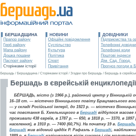
БЕРШАДЩИНА
НОВИНИ
ДОВІДНИКИ
Прапор району
Офіційні повідомлення
Підприємства та ор
Герб району
Суспільство
Телефонні довідни
Мапа району
Культура
Телефонні коди
Дошка пошани
Політика
Поштові індекси
Паспорт району
Спорт
Дім. Сад. Город.
Сторінками історії
Привітання
Прогноз погоди в 
Бершадь
/
Бершадщина
/
Сторінками історії
/
Згадки про Бершадь
/
Бершадь в єврейськ
Бершадь в єврейській енциклопедії
БЕ́РШАДЬ, місто (з 1966 р.), районний центр у Вінницькій о
16–18 ст. — містечко Вінницького повіту Брацлавського воєв
— у складі Російської імперії, до 1923 р. — містечко Вінницьк
час повстання Б. Хмельницкого в
Бершаді
відбулося масове 
проживали 438 євреїв, в 1787 р. — 650, в 1818 р. — 3370, в 1897
населення), в 1910 р. — 7400 (60,7%). На початку 19 в.
Бершадь
Бершаді
жив відомий цаддік Р. Рафаэль з
Бершаді
, найближчи
1889 р. в
Бершаді
налічувалося вісім синагог і сім молитовних