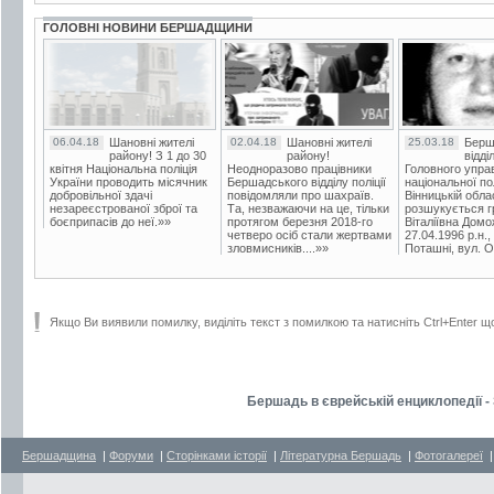
ГОЛОВНІ НОВИНИ БЕРШАДЩИНИ
06.04.18
Шановні жителі
02.04.18
Шановні жителі
25.03.18
Берш
району! З 1 до 30
району!
відді
квітня Національна поліція
Неодноразово працівники
Головного упра
України проводить місячник
Бершадського відділу поліції
національної пол
добровільної здачі
повідомляли про шахраїв.
Вінницькій обла
незареєстрованої зброї та
Та, незважаючи на це, тільки
розшукується гр
боєприпасів до неї.»»
протягом березня 2018-го
Віталіївна Домо
четверо осіб стали жертвами
27.04.1996 р.н.,
зловмисників....»»
Поташні, вул. Ос
Якщо Ви виявили помилку, виділіть текст з помилкою та натисніть Ctrl+Enter щ
Бершадь в єврейській енциклопедії - 
Бершадщина
|
Форуми
|
Сторінками історії
|
Літературна Бершадь
|
Фотогалереї