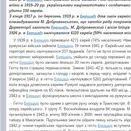
війни в 1919–20 рр. українськими націоналістами і солдатами 
убито 150 євреїв.
З кінця 1917 р. по березень 1919 р. в
Бершаді
діяв загін єврей
командуванням М. Добровенського, що запобіг ряду погромів. 
Директорії захопили
Бершадь
. М. Добровенский і вісім бійці
1926 р. в
Бершаді
налічувалося 6110 євреїв (59% населення міс
У 1939 р. в
Бершаді
проживало 4271 єврей (74% населення). Німец
румунські війська зайняли
Бершадь
29 липня 1941 р. Єврейське нас
території якого налічувалося 337 будинків. Гетто не було оточене к
категорично заборонений.
Бершадь
увійшла до складу керованої ру
гетто
Бершаді
було загнано близько 20 тисяч євреїв, депортованих з
Гетто було страшно перенаселене. Зимою 1941–42 р. більшість євр
депортованих, загинули з голоду і хвороб, в першу чергу, епідемії 
У вересні 1943 р. в гетто
Бершаді
налічувався 5261 депортований. П
коли влада дозволила євреям Румунії надавати допомогу депортован
інфекційна лікарня на 65 ліжок, безкоштовна їдальню на 450 місць,
1943 р. в
Бершаді
функціонувала школа з викладанням на румунські
Гетто
Бершаді
було одним з центрів руху опору в Транснистрії. В 
опору єврейського. У групу Л. Воскобойника входили 84 людини, М
організували в 1943 р. втечу 900 в'язнів з 3000, яких окупаційна вл
табору в Миколаєві. Підпільники змогли зібрати певну кількість зброї
1942 р. члени єврейських підпільних груп з гетто
Бершаді
вступили 