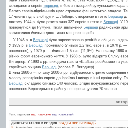
один з керівників підпільників Я. Талис став комісаром підрозділу. У
складався з євреїв
Бершаді
, в бою з німецький-румунськими карал
Багато євреїв-підпільників було страчено фашистською владою. Так,
17 членів підпільної групи Е. Лебедя, створеною в гетто
Бершаді
дл
лютому 1944 р. було розстріляно 327 євреїв з гетто в
Бершаді
. У 1
повернутися до Румунії. Після звільнення
Бершаді
радянською армі
залишалися близько двох тисяч місцевих євреїв.
У 1946 р. в
Бершаді
була зареєстрована релігійна община і відкри
У 1959 р. в
Бершаді
проживало близько 2,2 тис. євреїв, в 1970 р. — 
населення); у 1979 р. — близько 1,5 тис. (11,9%). На початку 1990-х
різних форм єврейського життя. У 1988 р. було відкрито Спілку євре
Вигоднер. У 1990-х рр. виходила газета «Шабат» російською та ук
єврейська община
Бершаді
(голова Е. Вигоднер).
В кінці 1980-х – початку 2000-х рр. відбувалося стрімке скороченн
масову репатріацію євреїв до Ізраїлю і виїзду в інші країни світу. Т
Бершаді
складало близько 140 чоловік. Згідно всеукраїнського пер
населення Бершадського району не перевищувало 70 чоловік.
автор
Теги:
партизан
партизанське
партизанський
ДИВІТЬСЯ ТАКОЖ В РОЗДІЛІ
ЗГАДКИ ПРО БЕРШАДЬ
»
Історія будь-якого єврейського містечка є свідоцтвом того, наскільки великі б