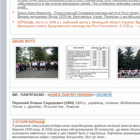
здійснювалося в нім етичне виховання людей. Про порівняно невелике євр
одній...
»
Барон Карл Врангель - Рокоссовській Справжня картина життя в Росії перед
Видано друкарнею Лігуре 1978 рік. Вентимілья, Італія. Переклад з англійськ
»
БЕ́РШАДЬ, місто (з 1966 р.), районний центр у Вінницькій області України. Ві
Вінницького повіту Брацлавського воєводства Речі Посполитої. З 1793 р. — у с
ЦІКАВІ ФОТО
27 фото
2 фото
19 фото
МИ - ПАМ’ЯТАЄМО - «
КНИГА ПАМ’ЯТІ УКРАЇНИ
» /
ЛІСНИЧЕ
Пернатий Опанас Сидорович (1904)
1904 р., українець, селянин. Мобілізован
Похов. с. Дролбас, Ясський пов., Румунія.
З ІСТОРІЇ БЕРШАДІ
У розвиток сільськогосподарського виробництва зробили великий внесок мех
березні 1930 року. В 1932 році вона обслуговувала 35 колгоспів, що мали близь
виконання намічених планів в цей період були й труднощі. Партійна організац
механізаторські кадри і трудову дисципліну. Все це дало...