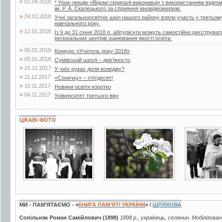
»
01.04.2018
* Урок-лекцію «Відомі скрипалі-виконавці» з використанням відеом
ім. Р. А. Скалецького за сприяння кіновідеомережі.
»
24.03.2018
Учні загальноосвітніх шкіл нашого району взяли участь у третьом
навчального року.
»
12.01.2018
Із 9 до 31 січня 2018 р. абітурієнти можуть самостійно реєструв
регіональних центрів оцінювання якості освіти.
»
05.01.2018
Конкурс «Учитель року-2018»
»
05.01.2018
Сумівській школі – дев’яносто
»
15.12.2017
У чиїх руках доля коледжу?
»
11.12.2017
«Сонечку» – п’ятдесят!
»
10.11.2017
Новини освіти коротко
»
04.11.2017
Університет третього віку
ЦІКАВІ ФОТО
3 фото
19 фото
3 фото
МИ - ПАМ’ЯТАЄМО - «
КНИГА ПАМ’ЯТІ УКРАЇНИ
» /
ШЛЯХОВА
Сопільняк Роман Самійлович (1898)
1898 р., українець, селянин. Мобілізова