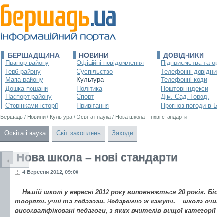
БЕРШАДЩИНА
НОВИНИ
ДОВІДНИКИ
Прапор району
Офіційні повідомлення
Підприємства та ор
Герб району
Суспільство
Телефонні довідни
Мапа району
Культура
Телефонні коди
Дошка пошани
Політика
Поштові індекси
Паспорт району
Спорт
Дім. Сад. Город.
Сторінками історії
Привітання
Прогноз погоди в 
Бершадь
/
Новини
/
Культура
/
Освіта і наука
/
Нова школа – нові стандарти
Освіта і наука
Світ захоплень
Заходи
Нова школа – нові стандарти
←
4 Вересня 2012, 09:00
Нашій школі у вересні 2012 року виповнюється 20 років. Б
творять учні та педагоги. Недаремно ж кажуть – школа вчи
високваліфіковані педагоги, з яких вчителів вищої категорі