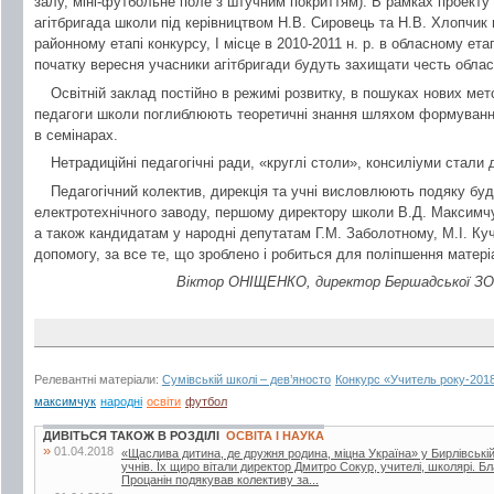
залу, міні-футбольне поле з штучним покриттям). В рамках проекту
агітбригада школи під керівництвом Н.В. Сировець та Н.В. Хлопчик 
районному етапі конкурсу, І місце в 2010-2011 н. р. в обласному етап
початку вересня учасники агітбригади будуть захищати честь област
Освітній заклад постійно в режимі розвитку, в пошуках нових ме
педагоги школи поглиблюють теоретичні знання шляхом формування 
в семінарах.
Нетрадиційні педагогічні ради, «круглі столи», консиліуми стали
Педагогічний колектив, дирекція та учні висловлюють подяку б
електротехнічного заводу, першому директору школи В.Д. Максимч
а також кандидатам у народні депутатам Г.М. Заболотному, М.І. Куч
допомогу, за все те, що зроблено і робиться для поліпшення матері
Віктор ОНІЩЕНКО, директор Бершадської ЗОШ 
Релевантні матеріали:
Сумівській школі – дев’яносто
Конкурс «Учитель року-201
максимчук
народні
освіти
футбол
ДИВІТЬСЯ ТАКОЖ В РОЗДІЛІ
ОСВІТА І НАУКА
»
01.04.2018
«Щаслива дитина, де дружня родина, міцна Україна» у Бирлівській ш
учнів. Їх щиро вітали директор Дмитро Сокур, учителі, школярі. 
Процанін подякував колективу за...