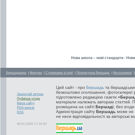
Нова школа – нові стандарти - Нови
Бершадщина
|
Форуми
|
Сторінками історії
|
Літературна Бершадь
|
Фотогалереї
Цей сайт - про
Бершадь
та бершадський
безкоштовні оголошення, фотогалереї р
Зворотній зв'язок
підготовлено редакцією газети
«Берша
Публічна угода
матеріали належать авторам статтей. 
Мапа сайту
розміщена на сайті
Бершаді
, без згод
PDA-версія
Адміністрація сайту
Бершадь
може не п
RSS
не несе відповідальності за авторські м
08.01.2026 17:16:53