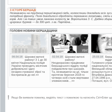
З ІСТОРІЇ БЕРШАДІ
Незважаючи на труднощі першої мирної сівби, колгоспники докладали всіх зу
потрібний фронту. Поля доводилося обробляти переважно лопатами, сіяти 
корів. Але і за таких умов ланкова колгоспу ім. Воропшлова З. С. Дабіжа збир
цукрових буряків — до 300 цнт. з га. Партійна...
ГОЛОВНІ НОВИНИ БЕРШАДЩИНИ
06.04.18
Шановні жителі
02.04.18
Шановні жителі
25.03.18
Берш
району! З 1 до 30
району!
відді
квітня Національна поліція
Неодноразово працівники
Головного упра
України проводить місячник
Бершадського відділу поліції
національної пол
добровільної здачі
повідомляли про шахраїв.
Вінницькій обла
незареєстрованої зброї та
Та, незважаючи на це, тільки
розшукується гр
боєприпасів до неї.»»
протягом березня 2018-го
Віталіївна Домо
четверо осіб стали жертвами
27.04.1996 р.н.,
зловмисників....»»
Поташні, вул. Ос
Якщо Ви виявили помилку, виділіть текст з помилкою та натисніть Ctrl+Enter щ