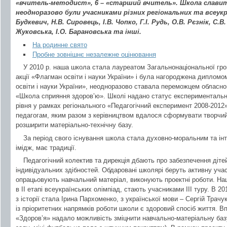
«вчитель-методист», 6 – «старший вчитель». Школа славит
неодноразово були учасниками різних регіональних та всеукр
Будкевич, Н.В. Сировець, І.В. Чопко, Г.І. Рудь, О.В. Рєзнік, С.В
Жуковська, І.О. Барановська та інші.
На родинне свято
Пробне зовнішнє незалежне оцінювання
У 2010 р. наша школа стала лауреатом Загальнонаціональної гр
акції «Флагман освіти і науки України» і була нагороджена дипломо
освіти і науки України», неодноразово ставала переможцем обласног
«Школа сприяння здоров’ю». Школі надано статус експериментальн
рівня у рамках регіонального «Педагогічний експеримент 2008-2012
педагогам, яким разом з керівництвом вдалося сформувати творчий
розширити матеріально-технічну базу.
За період свого існування школа стала духовно-моральним та ін
імідж, має традиції.
Педагогічний колектив та дирекція дбають про забезпечення діте
індивідуальних здібностей. Обдаровані школярі беруть активну учас
опрацьовують навчальний матеріал, виконують проектні роботи. Наш
в ІІ етапі всеукраїнських олімпіад, стають учасниками ІІІ туру. В 2
з історії стала Ірина Пархоменко, з української мови – Сергій Трачу
із пріоритетних напрямків роботи школи є здоровий спосіб життя. 
«Здоров’я» надало можливість зміцнити навчально-матеріальну баз