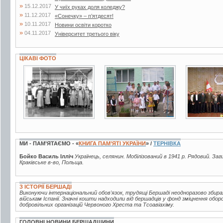
»
15.12.2017
У чиїх руках доля коледжу?
»
11.12.2017
«Сонечку» – п’ятдесят!
»
10.11.2017
Новини освіти коротко
»
04.11.2017
Університет третього віку
ЦІКАВІ ФОТО
2 фото
7 фото
3 фото
МИ - ПАМ’ЯТАЄМО - «
КНИГА ПАМ’ЯТІ УКРАЇНИ
» /
ТЕРНІВКА
Бойко Василь Ілліч
Українець, селянин. Мобілізований в 1941 р. Рядовий. Заги
Краківське в-во, Польща.
З ІСТОРІЇ БЕРШАДІ
Виконуючи інтернаціональний обов'язок, трудящі Бершаді неодноразово збир
військам Іспанії. Значні кошти надходили від бершадців у фонд зміцнення обор
добровільних організацій Червоного Хреста та Тсоавіахіму.
ГОЛОВНІ НОВИНИ БЕРШАДЩИНИ