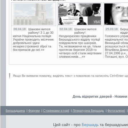
06.04.18
Шановні жителі
02.04.18
Шановні жителі
25.03.18
Берш
району! З 1 до 30
району!
відді
квітня Національна поліція
Неодноразово працівники
Головного упра
України проводить місячник
Бершадського відділу поліції
національної пол
добровільної здачі
повідомляли про шахраїв.
Вінницькій обла
незареєстрованої зброї та
Та, незважаючи на це, тільки
розшукується гр
боєприпасів до неї.»»
протягом березня 2018-го
Віталіївна Домо
четверо осіб стали жертвами
27.04.1996 р.н.,
зловмисників....»»
Поташні, вул. Ос
Якщо Ви виявили помилку, виділіть текст з помилкою та натисніть Ctrl+Enter щ
День відкритих дверей - Новини 
Бершадщина
|
Форуми
|
Сторінками історії
|
Літературна Бершадь
|
Фотогалереї
Цей сайт - про
Бершадь
та бершадський