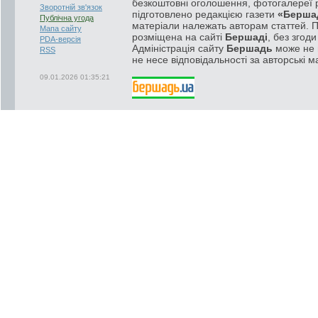
безкоштовні оголошення, фотогалереї р
Зворотній зв'язок
підготовлено редакцією газети
«Берша
Публічна угода
матеріали належать авторам статтей. 
Мапа сайту
розміщена на сайті
Бершаді
, без згод
PDA-версія
Адміністрація сайту
Бершадь
може не п
RSS
не несе відповідальності за авторські м
09.01.2026 01:35:21