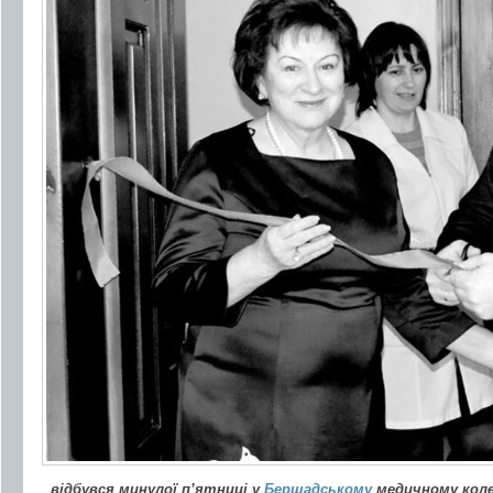
відбувся минулої п’ятниці у
Бершадському
медичному колед