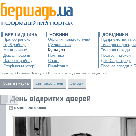
БЕРШАДЩИНА
НОВИНИ
ДОВІДНИКИ
Прапор району
Офіційні повідомлення
Підприємства та ор
Герб району
Суспільство
Телефонні довідни
Мапа району
Культура
Телефонні коди
Дошка пошани
Політика
Поштові індекси
Паспорт району
Спорт
Дім. Сад. Город.
Сторінками історії
Привітання
Прогноз погоди в 
Бершадь
/
Новини
/
Культура
/
Освіта і наука
/
День відкритих дверей
Освіта і наука
Світ захоплень
Заходи
День відкритих дверей
←
5 Квітня 2015, 09:00