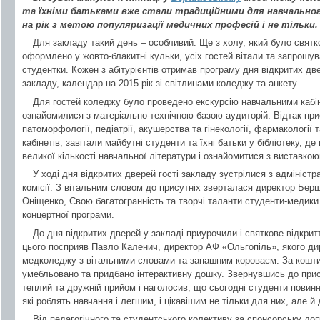
та їхніми батьками вже стали традиційними для навчальног
на рік з метою популяризації медичних професій і не тільки.
Для закладу такий день – особливий. Ще з холу, який було святк
оформлено у жовто-блакитні кульки, усіх гостей вітали та запрошува
студентки. Кожен з абітурієнтів отримав програму дня відкритих дв
закладу, календар на 2015 рік зі світлинами коледжу та анкету.
Для гостей коледжу було проведено екскурсію навчальними кабін
ознайомилися з матеріально-технічною базою аудиторій. Відтак прис
патоморфології, педіатрії, акушерства та гінекології, фармакології 
кабінетів, завітали майбутні студенти та їхні батьки у бібліотеку, д
великої кількості навчальної літератури і ознайомитися з вистав
У ході дня відкритих дверей гості закладу зустрілися з адмініс
комісії. З вітальним словом до присутніх зверталася директор Бе
Оніщенко, Свою багатогранність та творчі таланти студенти-медик
концертної програми.
До дня відкритих дверей у закладі приурочили і святкове відкритт
цього посприяв Павло Каленич, директор АФ «Ольгопіль», якого дир
медколеджу з вітальними словами та запашним короваєм. За кошти
умебльовано та придбано інтерактивну дошку. Звернувшись до прис
теплий та дружній прийом і наголосив, що сьогодні студенти повинн
які роблять навчання і легшим, і цікавішим не тільки для них, але й 
Від педагогічного та студентського колективу за спонсорську до