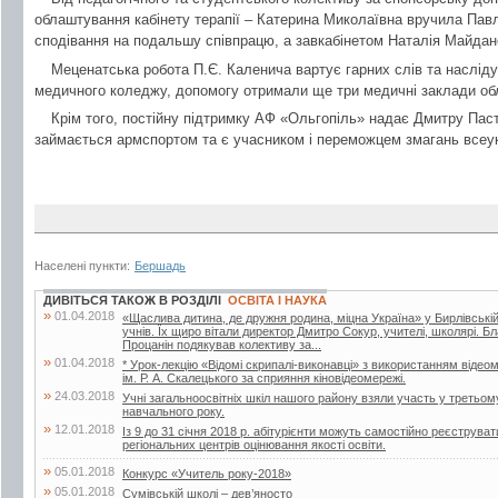
облаштування кабінету терапії – Катерина Миколаївна вручила Пав
сподівання на подальшу співпрацю, а завкабінетом Наталія Майдан
Меценатська робота П.Є. Каленича вартує гарних слів та наслід
медичного коледжу, допомогу отримали ще три медичні заклади обл
Крім того, постійну підтримку АФ «Ольгопіль» надає Дмитру Пасту
займається армспортом та є учасником і переможцем змагань всеук
Населені пункти:
Бершадь
ДИВІТЬСЯ ТАКОЖ В РОЗДІЛІ
ОСВІТА І НАУКА
»
01.04.2018
«Щаслива дитина, де дружня родина, міцна Україна» у Бирлівській ш
учнів. Їх щиро вітали директор Дмитро Сокур, учителі, школярі. 
Процанін подякував колективу за...
»
01.04.2018
* Урок-лекцію «Відомі скрипалі-виконавці» з використанням відеом
ім. Р. А. Скалецького за сприяння кіновідеомережі.
»
24.03.2018
Учні загальноосвітніх шкіл нашого району взяли участь у третьом
навчального року.
»
12.01.2018
Із 9 до 31 січня 2018 р. абітурієнти можуть самостійно реєструв
регіональних центрів оцінювання якості освіти.
»
05.01.2018
Конкурс «Учитель року-2018»
»
05.01.2018
Сумівській школі – дев’яносто