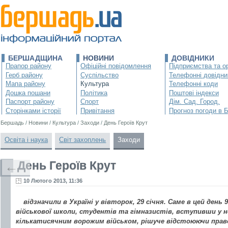
БЕРШАДЩИНА
НОВИНИ
ДОВІДНИКИ
Прапор району
Офіційні повідомлення
Підприємства та ор
Герб району
Суспільство
Телефонні довідни
Мапа району
Культура
Телефонні коди
Дошка пошани
Політика
Поштові індекси
Паспорт району
Спорт
Дім. Сад. Город.
Сторінками історії
Привітання
Прогноз погоди в 
Бершадь
/
Новини
/
Культура
/
Заходи
/
День Героїв Крут
Освіта і наука
Світ захоплень
Заходи
День Героїв Крут
←
10 Лютого 2013, 11:36
відзначили в Україні у вівторок, 29 січня. Саме в цей день
військової школи, студентів та гімназистів, вступивши у не
кількатисячним ворожим військом, рішуче відстоюючи право