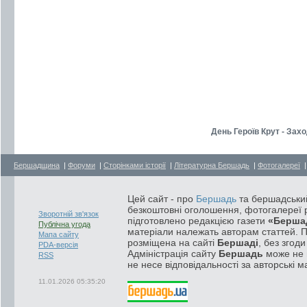
День Героїв Крут - Зах
Бершадщина
|
Форуми
|
Сторінками історії
|
Літературна Бершадь
|
Фотогалереї
Цей сайт - про
Бершадь
та бершадський
безкоштовні оголошення, фотогалереї р
Зворотній зв'язок
підготовлено редакцією газети
«Берша
Публічна угода
матеріали належать авторам статтей. 
Мапа сайту
розміщена на сайті
Бершаді
, без згод
PDA-версія
Адміністрація сайту
Бершадь
може не п
RSS
не несе відповідальності за авторські м
11.01.2026 05:35:20