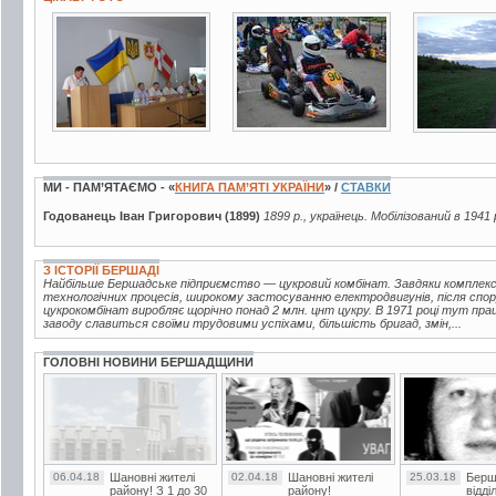
3 фото
3 фото
11 фото
МИ - ПАМ’ЯТАЄМО - «
КНИГА ПАМ’ЯТІ УКРАЇНИ
» /
СТАВКИ
Годованець Іван Григорович (1899)
1899 р., українець. Мобілізований в 1941 
З ІСТОРІЇ БЕРШАДІ
Найбільше Бершадське підприємство — цукровий комбінат. Завдяки комплексн
технологічних процесів, широкому застосуванню електродвигунів, після спор
цукрокомбінат виробляє щорічно понад 2 млн. цнт цукру. В 1971 році тут пра
заводу славиться своїми трудовими успіхами, більшість бригад, змін,...
ГОЛОВНІ НОВИНИ БЕРШАДЩИНИ
06.04.18
Шановні жителі
02.04.18
Шановні жителі
25.03.18
Берш
району! З 1 до 30
району!
відді