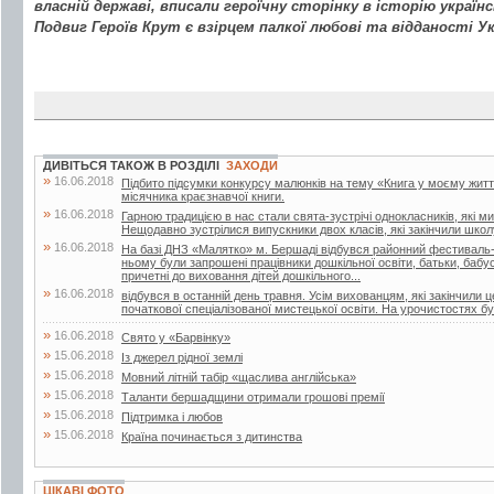
власній державі, вписали героїчну сторінку в історію україн
Подвиг Героїв Крут є взірцем палкої любові та відданості Ук
ДИВІТЬСЯ ТАКОЖ В РОЗДІЛІ
ЗАХОДИ
»
16.06.2018
Підбито підсумки конкурсу малюнків на тему «Книга у моєму житті»
місячника краєзнавчої книги.
»
16.06.2018
Гарною традицією в нас стали свята-зустрічі однокласників, які м
Нещодавно зустрілися випускники двох класів, які закінчили школу
»
16.06.2018
На базі ДНЗ «Малятко» м. Бершаді відбувся районний фестиваль-к
ньому були запрошені працівники дошкільної освіти, батьки, бабусі 
причетні до виховання дітей дошкільного...
»
16.06.2018
відбувся в останній день травня. Усім вихованцям, які закінчили 
початкової спеціалізованої мистецької освіти. На урочистостях бул
»
16.06.2018
Свято у «Барвінку»
»
15.06.2018
Із джерел рідної землі
»
15.06.2018
Мовний літній табір «щаслива англійська»
»
15.06.2018
Таланти бершадщини отримали грошові премії
»
15.06.2018
Підтримка і любов
»
15.06.2018
Країна починається з дитинства
ЦІКАВІ ФОТО