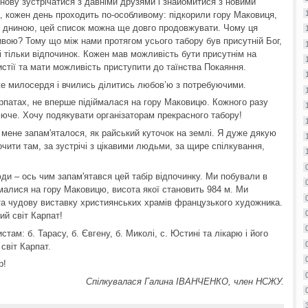
знову зустрічатися з давніми друзями і знайомитися з новими
 кожен день проходить по-особливому: підкорили гору Маковиця,
ою дниною, цей список можна ще довго продовжувати. Чому ця
ою? Тому що між нами протягом усього табору був присутній Бог,
і тільки відпочинок. Кожен мав можливість бути присутнім на
ристії та мати можливість приступити до таїнства Покаяння.
е милосердя і вчились ділитись любов’ю з потребуючими.
арпатах, не вперше підіймалася на гору Маковицю. Кожного разу
юче. Хочу подякувати організаторам прекрасного табору!
 мене запам'яталося, як райський куточок на землі. Я дуже дякую
чити там, за зустрічі з цікавими людьми, за щире спілкування,
юди – ось чим запам'ятався цей табір відпочинку. Ми побували в
імалися на гору Маковицю, висота якої становить 984 м. Ми
та чудову виставку християнських храмів французького художника.
ний світ Карпат!
ам: б. Тарасу, б. Євгену, б. Миколі, с. Юстині та лікарю і його
світ Карпат.
р!
Спілкувалася Галина ІВАНЧЕНКО, член НСЖУ.