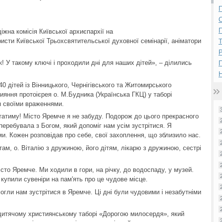
П
П
жна комісія Київської архиєпархії на
исти Київської Трьохсвятительської духовної семінарії, аніматори
Р
к! У такому ключі і проходили дні для наших дітей», – ділились
Н
0 дітей із Вінницького, Чернігівського та Житомирського
рияння протоієрея о. М.Будника (Українська ГКЦ) у таборі
я своїми враженнями.
татиму! Місто Яремче я не забуду. Подорож до цього прекрасного
 перебувала з Богом, який допоміг нам усім зустрітися. Я
ми. Кожен розповідав про себе, свої захоплення, що зблизило нас.
там, о. Віталію з дружиною, його дітям, лікарю з дружиною, сестрі
сто Яремче. Ми ходили в гори, на річку, до водоспаду, у музей.
купили сувеніри на пам'ять про це чудове місце.
гли нам зустрітися в Яремче. Ці дні були чудовими і незабутніми
 дитячому християнському таборі «Дорогою милосердя», який