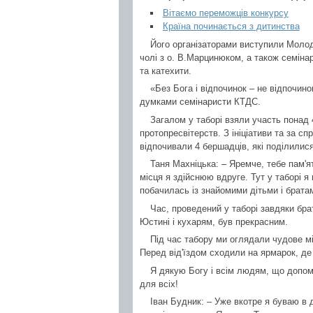
Вітаємо переможців конкурсу
Країна починається з дитинства
Його організаторами виступили Молоді
чолі з о. В.Марцинюком, а також семінар
та катехити.
«Без Бога і відпочинок – не відпочино
думками семінаристи КТДС.
Загалом у таборі взяли участь понад 4
протопресвітерств. З ініціативи та за сп
відпочивали 4 бершадців, які поділилис
Таня Махніцька: – Яремче, тебе пам'я
місця я здійснюю вдруге. Тут у таборі я
побачилась із знайомими дітьми і брата
Час, проведений у таборі завдяки бра
Юстині і кухарям, був прекрасним.
Під час табору ми оглядали чудове мі
Перед від'їздом сходили на ярмарок, де 
Я дякую Богу і всім людям, що допомо
для всіх!
Іван Будник: – Уже вкотре я буваю в