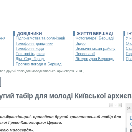
ДОВІДНИКИ
ЖИТТЯ БЕРШАДІ
І
ння
Підприємства та організації
Фотогалереї Бершаді
У н
Телефонні довідники
Відео
Ог
Телефонні коди
Визначні місця району
Ста
Поштові індекси
Персоналії
Гор
Дім. Сад. Город.
Літературна Бершадь
Про
Прогноз погоди в Бершаді
вся другий табір для молоді Київської архиєпархії УГКЦ
угий табір для молоді Київської архиєп
0
Івано-Франківщині, проведено другий християнський табір для
О
ської Греко-Католицької Церкви.
С
огою милосердя».