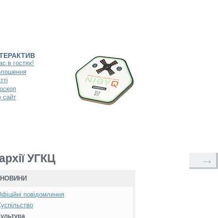
НТЕРАКТИВ
ас в гостях!
олошення
тті
оскоп
 сайт
архії УГКЦ
→
НОВИНИ
фіційні повідомлення
успільство
Культура