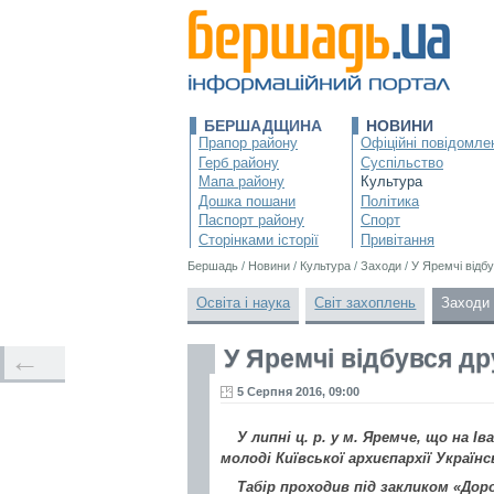
БЕРШАДЩИНА
НОВИНИ
Прапор району
Офіційні повідомле
Герб району
Суспільство
Мапа району
Культура
Дошка пошани
Політика
Паспорт району
Спорт
Сторінками історії
Привітання
Бершадь
/
Новини
/
Культура
/
Заходи
/
У Яремчі відбу
Освіта і наука
Світ захоплень
Заходи
У Яремчі відбувся др
←
5 Серпня 2016, 09:00
У липні ц. р. у м. Яремче, що на 
молоді Київської архиєпархії Україн
Табір проходив під закликом «Дор