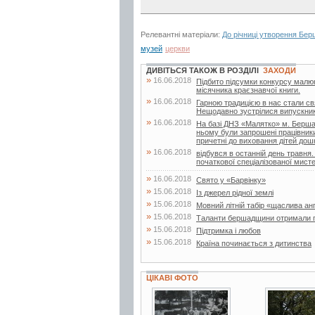
Релевантні матеріали:
До річниці утворення Бе
музей
церкви
ДИВІТЬСЯ ТАКОЖ В РОЗДІЛІ
ЗАХОДИ
»
16.06.2018
Підбито підсумки конкурсу малюнк
місячника краєзнавчої книги.
»
16.06.2018
Гарною традицією в нас стали свя
Нещодавно зустрілися випускники 
»
16.06.2018
На базі ДНЗ «Малятко» м. Бершад
ньому були запрошені працівники д
причетні до виховання дітей дошк
»
16.06.2018
відбувся в останній день травня.
початкової спеціалізованої мисте
»
16.06.2018
Свято у «Барвінку»
»
15.06.2018
Із джерел рідної землі
»
15.06.2018
Мовний літній табір «щаслива ан
»
15.06.2018
Таланти бершадщини отримали г
»
15.06.2018
Підтримка і любов
»
15.06.2018
Країна починається з дитинства
ЦІКАВІ ФОТО
17 фото
25 фото