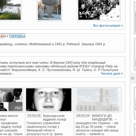
Всі фотогалереї »
ЇНИ
» /
ТИРЛІВКА
українець, селянин. Мобілізований в 1941 р. Рядовий. Загинув 1941 р.
стала, вступали все нові члени. В березні 1943 року для координації
двома партизанськими загонами підпільний райком КП(б)У створив Раду на
кладі Н. Ферштендікера, К. О. Пустовойтова, Я. Ш. Таліса, О. Р. Пилипчука
нювало...
Читати далі »
овні жителі
25.03.18
Бершадським
18.03.18
ВИМОГИ ДО
ону!
відділом поліції
КАНДИДАТІВ: –
 працівники
Головного управління
громадянство України; – вік
ідділу поліції
національної поліції у
від 20 до 35 років; – повна
ро шахраїв.
Вінницькій області
загальна середня або вища
и на це, тільки
розшукується гр. Ірина
освіта; – наявність