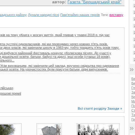
автор:
Газета "Бершадський край"
ршадського району
Лунали народні пісні
Пам’ятаймо наших героїв
Теги:
виставку
ів на тему «Книга у моєму житті», який тривав у травні 2018 р. під час
та-зустрічі однокласників, які ми проводимо через кожних п’ять років.
двох класів, які закінчили школу в 1983-му, тобто тридцять п’ять років тому.
і відбувся районний фестиваль-конкурс «Колискова пісня». До участі у
ошкільної освіти, батьки, бабусі та дідусі, інші особи (старші 18 років),
ільного...
 Усім вихованцям, які закінчили цей заклад, вручено свідоцтва про одержання
цької освіти. На урочистостях були присутні батьки, рідні випускників.
Б
Би
Гл
глійська»
За
рошові премії
Кр
Ма
П
Всі статті розділу
Заходи
»
Ст
Ти
Гр
13 фото
3 фото