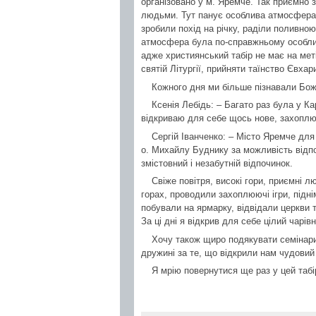
організовано у м. Яремче. Так приємно 
людьми. Тут панує особлива атмосфера,
зробили похід на річку, раділи поливн
атмосфера була по-справжньому особлив
адже християнський табір не має на мет
святій Літургії, прийняти таїнство Євха
Кожного дня ми більше пізнавали Бож
Ксенія Лебідь: – Багато раз була у К
відкриваю для себе щось нове, захоплю
Сергій Іванченко: – Місто Яремче для
о. Михайлу Буднику за можливість відпо
змістовний і незабутній відпочинок.
Свіже повітря, високі гори, приємні л
горах, проводили захоплюючі ігри, підн
побували на ярмарку, відвідали церкви 
За ці дні я відкрив для себе цілий чарів
Хочу також щиро подякувати семінарист
дружині за те, що відкрили нам чудовий 
Я мрію повернутися ще раз у цей табі