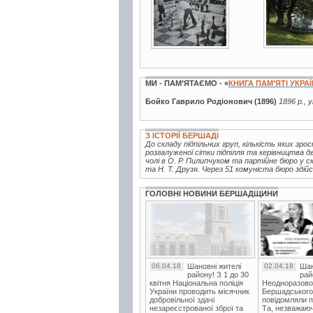
МИ - ПАМ’ЯТАЄМО - «
КНИГА ПАМ’ЯТІ УКРА
Бойко Гаврило Родіонович (1896)
1896 р., 
З ІСТОРІЇ БЕРШАДІ
До складу підпільних груп, кількість яких зро
розгалуженої сітки підпілля та керівництва 
чолі в О. Р. Пилипчуком та партійне бюро у с
та Н. Т. Друзя. Через 51 комуніста бюро здійс
ГОЛОВНІ НОВИНИ БЕРШАДЩИНИ
06.04.18
Шановні жителі
02.04.18
Шан
району! З 1 до 30
рай
квітня Національна поліція
Неодноразово
України проводить місячник
Бершадського в
добровільної здачі
повідомляли п
незареєстрованої зброї та
Та, незважаюч