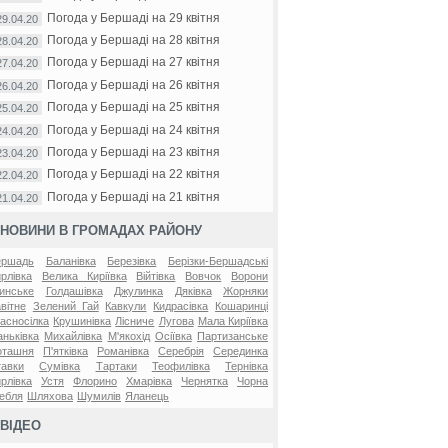
Погода у Бершаді на 29 квітня
29.04.20
Погода у Бершаді на 28 квітня
28.04.20
Погода у Бершаді на 27 квітня
27.04.20
Погода у Бершаді на 26 квітня
26.04.20
Погода у Бершаді на 25 квітня
25.04.20
Погода у Бершаді на 24 квітня
24.04.20
Погода у Бершаді на 23 квітня
23.04.20
Погода у Бершаді на 22 квітня
22.04.20
Погода у Бершаді на 21 квітня
21.04.20
НОВИНИ В ГРОМАДАХ РАЙОНУ
ершадь
Баланівка
Березівка
Берізки-Бершадські
рлівка
Велика Киріївка
Війтівка
Вовчок
Ворони
инське
Голдашівка
Джулинка
Дяківка
Жорняки
вітне
Зелений Гай
Кавкули
Кидрасівка
Кошаринці
асносілка
Крушинівка
Лісниче
Лугова
Мала Киріївка
ньківка
Михайлівка
М'якохід
Осіївка
Партизанське
оташня
П'ятківка
Романівка
Серебрія
Серединка
авки
Сумівка
Тартаки
Теофилівка
Тернівка
рлівка
Устя
Флорино
Хмарівка
Чернятка
Чорна
ебля
Шляхова
Шумилів
Яланець
ВІДЕО