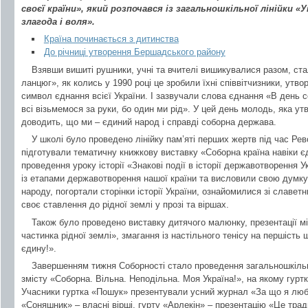
своєї країни», який розпочався із загальношкільної лінійки «У
злагода і воля».
Країна починається з дитинства
До річниці утворення Бершадського району
Взявши вишиті рушники, учні та вчителі вишикувалися разом, ст
ланцюг», як колись у 1990 році це зробили їхні співвітчизники, утв
символ єднання всієї України. І зазвучали слова єднання «В день со
всі візьмемося за руки, бо один ми рід». У цей день молодь, яка ут
доводить, що ми – єдиний народ і справді соборна держава.
У школі було проведено лінійку пам’яті перших жертв під час Рев
підготували тематичну книжкову виставку «Соборна країна навіки 
проведення уроку історії «Знакові події в історії державотворення 
із етапами державотворення нашої країни та висловили свою думку
народу, погортали сторінки історії України, ознайомилися зі славе
своє ставлення до рідної землі у прозі та віршах.
Також було проведено виставку дитячого малюнку, презентації мін
частинка рідної землі», змагання із настільного тенісу на першість
єдину!».
Завершенням тижня Соборності стало проведення загальношкільн
змісту «Соборна. Вільна. Неподільна. Моя Україна!», на якому гуртк
Учасники гуртка «Пошук» презентували усний журнал «За що я любл
«Соняшник» – власні вірші, гурту «Арлекін» – презентацію «Це трад