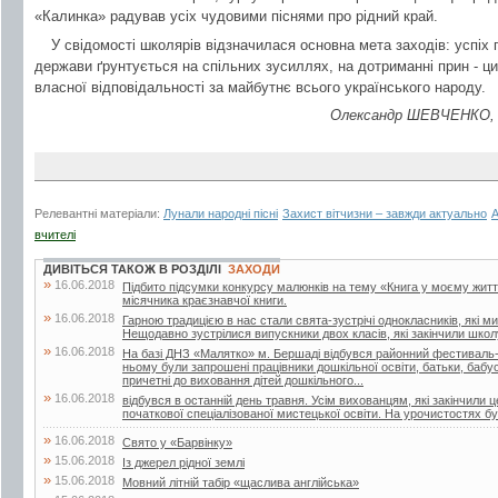
«Калинка» радував усіх чудовими піснями про рідний край.
У свідомості школярів відзначилася основна мета заходів: успіх 
держави ґрунтується на спільних зусиллях, на дотриманні прин - ци
власної відповідальності за майбутнє всього українського народу.
Олександр ШЕВЧЕНКО, ди
Релевантні матеріали:
Лунали народні пісні
Захист вітчизни – завжди актуально
А
вчителі
ДИВІТЬСЯ ТАКОЖ В РОЗДІЛІ
ЗАХОДИ
»
16.06.2018
Підбито підсумки конкурсу малюнків на тему «Книга у моєму житті»
місячника краєзнавчої книги.
»
16.06.2018
Гарною традицією в нас стали свята-зустрічі однокласників, які м
Нещодавно зустрілися випускники двох класів, які закінчили школу
»
16.06.2018
На базі ДНЗ «Малятко» м. Бершаді відбувся районний фестиваль-к
ньому були запрошені працівники дошкільної освіти, батьки, бабусі 
причетні до виховання дітей дошкільного...
»
16.06.2018
відбувся в останній день травня. Усім вихованцям, які закінчили 
початкової спеціалізованої мистецької освіти. На урочистостях бул
»
16.06.2018
Свято у «Барвінку»
»
15.06.2018
Із джерел рідної землі
»
15.06.2018
Мовний літній табір «щаслива англійська»