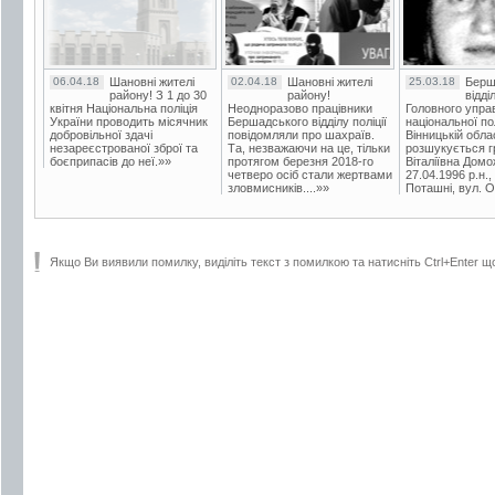
06.04.18
Шановні жителі
02.04.18
Шановні жителі
25.03.18
Берш
району! З 1 до 30
району!
відді
квітня Національна поліція
Неодноразово працівники
Головного упра
України проводить місячник
Бершадського відділу поліції
національної пол
добровільної здачі
повідомляли про шахраїв.
Вінницькій обла
незареєстрованої зброї та
Та, незважаючи на це, тільки
розшукується гр
боєприпасів до неї.»»
протягом березня 2018-го
Віталіївна Домо
четверо осіб стали жертвами
27.04.1996 р.н.,
зловмисників....»»
Поташні, вул. Ос
Якщо Ви виявили помилку, виділіть текст з помилкою та натисніть Ctrl+Enter щ