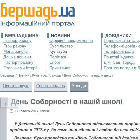
БЕРШАДЩИНА
НОВИНИ
ДОВІДНИКИ
Прапор району
Офіційні повідомлення
Підприємства та ор
Герб району
Суспільство
Телефонні довідни
Мапа району
Культура
Телефонні коди
Дошка пошани
Політика
Поштові індекси
Паспорт району
Спорт
Дім. Сад. Город.
Сторінками історії
Привітання
Прогноз погоди в 
Бершадь
/
Новини
/
Культура
/
Заходи
/
День Cоборності в нашій школі
Освіта і наука
Світ захоплень
Заходи
День Cоборності в нашій школі
←
3 Лютого 2017, 09:00
У Дяківській школі День Соборності відзначається щорічн
пройшов в 2017-му, бо саме нині єднання і любов до неньки-У
Зокрема, було проведено тиждень Соборності під девізо