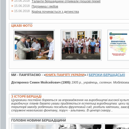
»
15.06.2018
Таланти бершадщини отримали грошові премії
»
15.06.2018
Підтримка і любов
»
15.06.2018
Країна починається з дитинства
ЦІКАВІ ФОТО
6 фото
6 фото
7 фото
МИ - ПАМ’ЯТАЄМО - «
КНИГА ПАМ’ЯТІ УКРАЇНИ
» /
БЕРІЗКИ-БЕРШАДСЬКІ
Діхтяренко Семен Мойсейович (1905)
1905 р., українець, селянин. Мобілізов
З ІСТОРІЇ БЕРШАДІ
Цукровики постійно борються за впровадження на виробництві високої куль
виробничих планів багато уваги приділяється естетиці виробництва: цехи про
території заводу робітники посадили фруктовий сад, розбили квітники, заа
струмені невеликого фонтану, поруч - альтанки. В центрі скверу...
ГОЛОВНІ НОВИНИ БЕРШАДЩИНИ