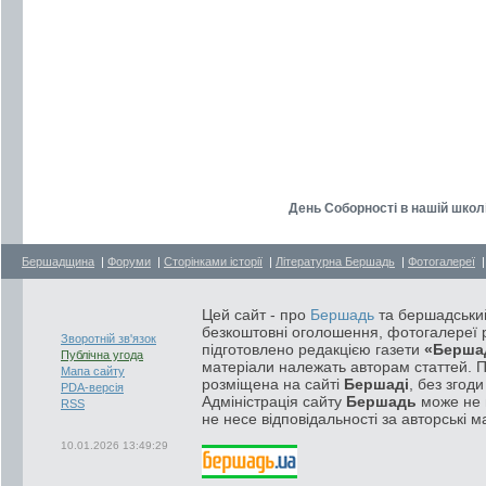
День Cоборності в нашій школ
Бершадщина
|
Форуми
|
Сторінками історії
|
Літературна Бершадь
|
Фотогалереї
Цей сайт - про
Бершадь
та бершадський
безкоштовні оголошення, фотогалереї р
Зворотній зв'язок
підготовлено редакцією газети
«Берша
Публічна угода
матеріали належать авторам статтей. 
Мапа сайту
розміщена на сайті
Бершаді
, без згод
PDA-версія
Адміністрація сайту
Бершадь
може не п
RSS
не несе відповідальності за авторські м
10.01.2026 13:49:29