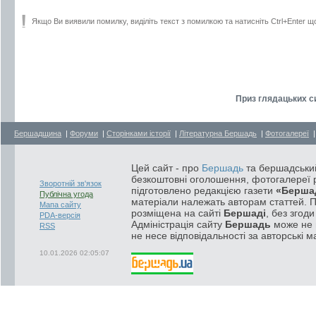
Якщо Ви виявили помилку, виділіть текст з помилкою та натисніть Ctrl+Enter щ
Приз глядацьких си
Бершадщина
|
Форуми
|
Сторінками історії
|
Літературна Бершадь
|
Фотогалереї
Цей сайт - про
Бершадь
та бершадський
безкоштовні оголошення, фотогалереї р
Зворотній зв'язок
підготовлено редакцією газети
«Берша
Публічна угода
матеріали належать авторам статтей. 
Мапа сайту
розміщена на сайті
Бершаді
, без згод
PDA-версія
Адміністрація сайту
Бершадь
може не п
RSS
не несе відповідальності за авторські м
10.01.2026 02:05:07