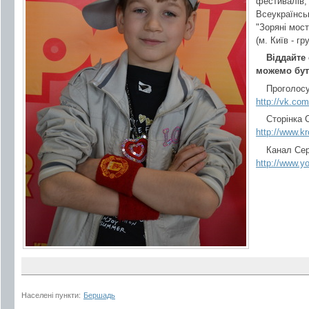
фестивалів, 
Всеукраїнсь
"Зоряні мост
(м. Київ - гр
Віддайте
можемо бут
Проголосу
http://vk.co
Сторінка С
http://www.k
Канал Сер
http://www.y
Населені пункти:
Бершадь