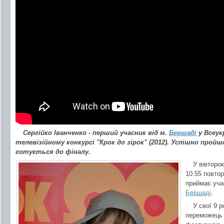
Сергійко Іванченко - перший учасник від м.
Бершаді
у Всеук
телевізійному конкурсі "Крок до зірок" (2012). Успішно пройшов
готується до фіналу.
У вівторо
10.55 повтор
приймає уча
Бершаді
.
У свої 9 р
переможець 