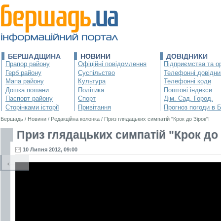
БЕРШАДЩИНА
НОВИНИ
ДОВІДНИКИ
Прапор району
Офіційні повідомлення
Підприємства та ор
Герб району
Суспільство
Телефонні довідни
Мапа району
Культура
Телефонні коди
Дошка пошани
Політика
Поштові індекси
Паспорт району
Спорт
Дім. Сад. Город.
Сторінками історії
Привітання
Прогноз погоди в 
Бершадь
/
Новини
/
Редакційна колонка
/
Приз глядацьких симпатій "Крок до Зірок"!
Приз глядацьких симпатій "Крок до 
10 Липня 2012, 09:00
←