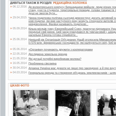
ДИВІТЬСЯ ТАКОЖ В РОЗДІЛІ
РЕДАКЦІЙНА КОЛОНКА
»
06.12.2016
До волонтерського корпусу Бершадщини ввійшли люди різних поко
стану, учні та студенти, територіальні громади, голови товариств т
душі не змогли бути...
»
29.04.2015
Чинна податкова політика сьогодні демонструє досить активний н
нові податки, які вже наступного року можуть спонукати жителів с
невдоволення. Фахівці називають податкові...
»
05.09.2014
Кілька місяців тому Європейський Союз, прагнучи підтримати Украї
продукції свій ринок. Цей захід планувався як тимчасовий і, швид
наскільки Європа готова сприйняти...
»
25.06.2014
Нинішній рік Організація Об’єднаних Націй оголосила Міжнародн
Із 570 млн. фермерських господарств, які налічуються світі, 500 м
»
05.06.2014
«Органіки» починають дружити з кооператорами
»
22.05.2014
Досліджена земельна оренда
»
21.05.2014
Які дотації потрібні виробникам молока?
»
16.05.2014
Проблемна сівозміна
»
30.04.2014
Аграрна Україна має думати не лише про закордонні, а й про внут
»
04.03.2014
Генеральна оренда та створення об’єднань землевласників - шля
ЦІКАВІ ФОТО
4 фото
2 фото
2 фото