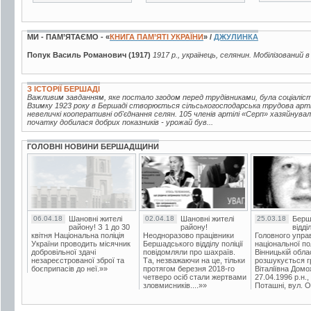
МИ - ПАМ’ЯТАЄМО - «
КНИГА ПАМ’ЯТІ УКРАЇНИ
» /
ДЖУЛИНКА
Попук Василь Романович (1917)
1917 р., українець, селянин. Мобілізований в
З ІСТОРІЇ БЕРШАДІ
Важливим завданням, яке постало згодом перед трудівниками, була соціаліс
Взимку 1923 року в Бершаді створюється сільськогосподарська трудова артіл
невеличкі кооперативні об'єднання селян. 105 членів артілі «Серп» хазяйнува
початку добилася добрих показників - урожай був...
ГОЛОВНІ НОВИНИ БЕРШАДЩИНИ
06.04.18
Шановні жителі
02.04.18
Шановні жителі
25.03.18
Берш
району! З 1 до 30
району!
відді
квітня Національна поліція
Неодноразово працівники
Головного упра
України проводить місячник
Бершадського відділу поліції
національної пол
добровільної здачі
повідомляли про шахраїв.
Вінницькій обла
незареєстрованої зброї та
Та, незважаючи на це, тільки
розшукується гр
боєприпасів до неї.»»
протягом березня 2018-го
Віталіївна Домо
четверо осіб стали жертвами
27.04.1996 р.н.,
зловмисників....»»
Поташні, вул. Ос