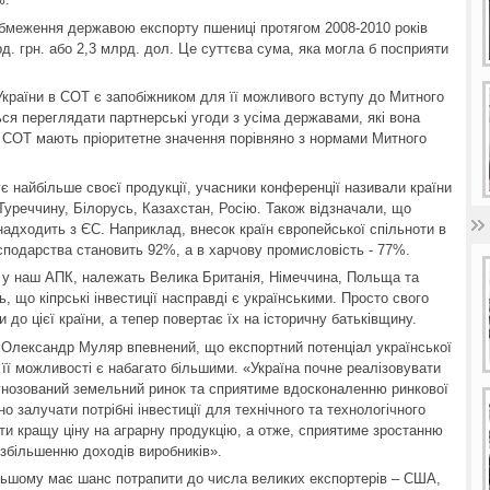
обмеження державою експорту пшениці протягом 2008-2010 років
. грн. або 2,3 млрд. дол. Це суттєва сума, яка могла б посприяти
України в СОТ є запобіжником для її можливого вступу до Митного
ься переглядати партнерські угоди з усіма державами, які вона
 СОТ мають пріоритетне значення порівняно з нормами Митного
ує найбільше своєї продукції, учасники конференції називали країни
Туреччину, Білорусь, Казахстан, Росію. Також відзначали, що
надходить з ЄС. Наприклад, внесок країн європейської спільноти в
осподарства становить 92%, а в харчову промисловість - 77%.
ть у наш АПК, належать Велика Британія, Німеччина, Польща та
 що кіпрські інвестиції насправді є українськими. Просто свого
и до цієї країни, а тепер повертає їх на історичну батьківщину.
 Олександр Муляр впевнений, що експортний потенціал української
 її можливості є набагато більшими. «Україна почне реалізовувати
гнозований земельний ринок та сприятиме вдосконаленню ринкової
о залучати потрібні інвестиції для технічного та технологічного
ти кращу ціну на аграрну продукцію, а отже, сприятиме зростанню
 збільшенню доходів виробників».
льшому має шанс потрапити до числа великих експортерів – США,