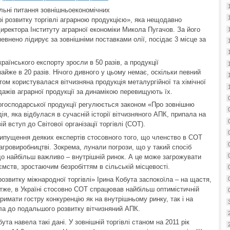
льні питання зовнішньоекономічних
рі розвитку торгівлі аграрною продукцією», яка нещодавно
директора Інституту аграрної економіки Микола Пугачов. За його
евнено лідирує за зовнішніми поставками олії, посідає 3 місце за
країнського експорту зросли в 50 разів, а продукції
айже в 20 разів. Нічого дивного у цьому немає, оскільки певний
том користувалася вітчизняна продукція металургійної та хімічної
одажів аграрної продукції за динамікою перевищують їх.
когосподарської продукції регулюється законом «Про зовнішню
ія, яка відбулася в сучасній історії вітчизняного АПК, припала на
й вступ до Світової організації торгівлі (СОТ).
припущення деяких експертів стосовного того, що членство в СОТ
агровиробництві. Зокрема, лунали погрози, що у такий спосіб
що найбільш важливо – внутрішній ринок. А це може загрожувати
мств, зростаючим безробіттям в сільській місцевості.
звитку міжнародної торгівлі» Ірина Кобута заспокоїла – на щастя,
 Отже, в Україні стосовно СОТ спрацював найбільш оптимістичній
тримати гостру конкуренцію як на внутрішньому ринку, так і на
ла до подальшого розвитку вітчизняний АПК.
ута навела такі дані. У зовнішній торгівлі станом на 2011 рік