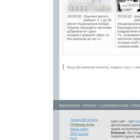
06.04.18
Шановні жителі
02.04.18
Шан
району! З 1 до 30
рай
квітня Національна поліція
Неодноразово
України проводить місячник
Бершадського в
добровільної здачі
повідомляли п
незареєстрованої зброї та
Та, незважаюч
боєприпасів до неї.»»
протягом бере
четверо осіб 
зловмисників..
Якщо Ви виявили помилку, виділіть текст з по
Бершадщина
|
Форуми
|
Сторінками історії
|
Літе
Зворотній зв'язок
Цей сайт - про
Бе
Публічна угода
фотогалереї район
права на матеріал
Мапа сайту
Бершаді
, без зго
PDA-версія
поділяти думку авт
RSS