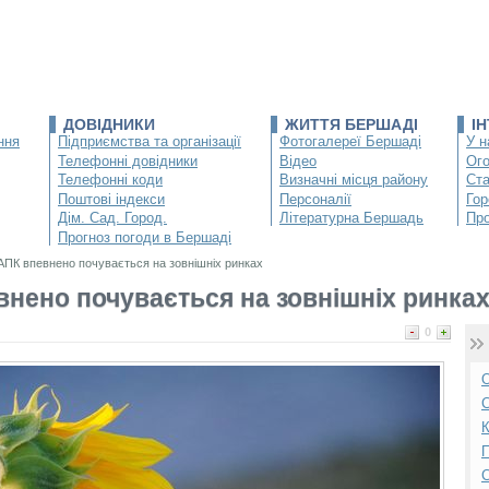
ДОВІДНИКИ
ЖИТТЯ БЕРШАДІ
І
ння
Підприємства та організації
Фотогалереї Бершаді
У н
Телефонні довідники
Відео
Ог
Телефонні коди
Визначні місця району
Ста
Поштові індекси
Персоналії
Гор
Дім. Сад. Город.
Літературна Бершадь
Про
Прогноз погоди в Бершаді
АПК впевнено почувається на зовнішніх ринках
внено почувається на зовнішніх ринка
0
О
С
К
П