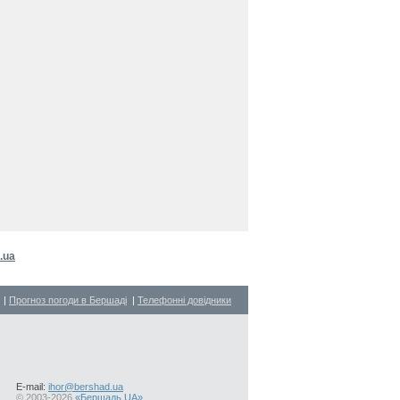
.ua
|
Прогноз погоди в Бершаді
|
Телефонні довідники
E-mail:
ihor@bershad.ua
©
2003-2026
«Бершадь.UA»