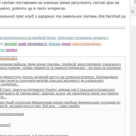
кі своїми поставками на зовнішні ринки регулюють світові ціни на
уміло, роблять це в своїх інтересах.
льний прес-клуб з аграрних та земельних питань для bershad.ua
е перетворитися на сімейний бізнес
«Органіки» починають дружити з
ги:
bershad
usaid
«АгроІнвест»
польща
проон
сільгоспвиробники
тва
торгівлі
 КОЛОНКА
адщини ввійшли люди різних поколінь, професій, віросповідання, соціального
альні громади, голови товариств та приватні підприємці, - всі вони за покликом
ні демонструє досить активний наступ на селянські інтереси. Запроваджено
 року можуть спонукати жителів сільської місцевості до соціального
податкові...
 Союз, прагнучи підтримати Україну, відкрив для її сільськогосподарської
планувався як тимчасовий і, швидше за все, міг нагадувати певне тестування:
и...
наних Націй оголосила Міжнародним роком сімейних фермерських господарств.
ств, які налічуються світі, 500 млн. – саме сімейні.
з кооператорами
молока?
ише про закордонні, а й про внутрішні ринки