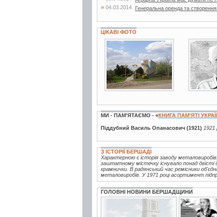
»
04.03.2014
Генеральна оренда та створення
ЦІКАВІ ФОТО
1 фото
2 фот
МИ - ПАМ’ЯТАЄМО - «
КНИГА ПАМ’ЯТІ УКРА
Піддубний Василь Опанасович (1921)
1921 
З ІСТОРІЇ БЕРШАДІ
Характерною є історія заводу металовиробів,
заштатному містечку існувало понад двісті др
крамнички. В радянський час ремісники об'єдна
металовиробів. У 1971 році асортимент підп
ГОЛОВНІ НОВИНИ БЕРШАДЩИНИ