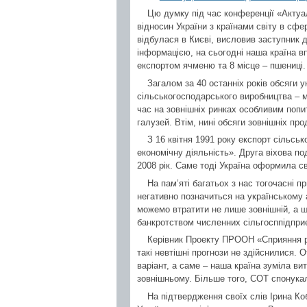
Цю думку під час конференції «Актуа
відносин України з країнами світу в сфе
відбулася в Києві, висловив заступник 
інформацією, на сьогодні наша країна вп
експортом ячменю та 8 місце – пшениці.
Загалом за 40 останніх років обсяги у
сільськогосподарського виробництва – м
час на зовнішніх ринках особливим попи
галузей. Втім, нині обсяги зовнішніх пр
З 16 квітня 1991 року експорт сільсь
економічну діяльність». Друга віхова под
2008 рік. Саме тоді Україна оформила сві
На пам’яті багатьох з нас тогочасні 
негативно позначиться на українському 
можемо втратити не лише зовнішній, а 
банкротством численних сільгосппідприє
Керівник Проекту ПРООН «Сприяння ро
такі невтішні прогнози не здійснилися.
варіант, а саме – наша країна зуміла ви
зовнішньому. Більше того, СОТ спонука
На підтвердження своїх слів Ірина Коб