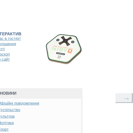
НТЕРАКТИВ
ас в гостях!
олошення
тті
оскоп
 сайт
х
НОВИНИ
→
фіційні повідомлення
успільство
ультура
олітика
Спорт