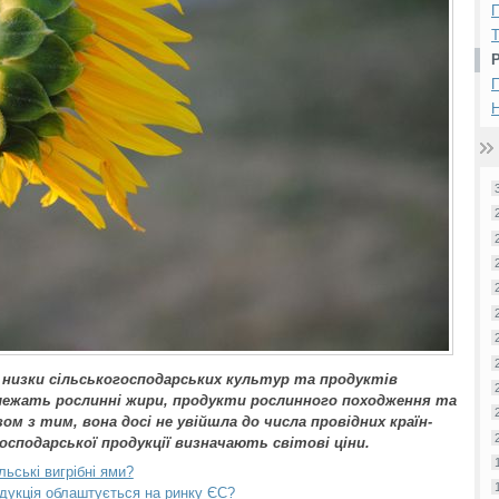
П
Н
ої низки сільськогосподарських культур та продуктів
належать рослинні жири, продукти рослинного походження та
м з тим, вона досі не увійшла до числа провідних країн-
господарської продукції визначають світові ціни.
ьські вигрібні ями?
дукція облаштується на ринку ЄС?