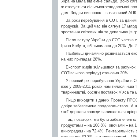
Україна мала від’ємне сальдо. Воно сяг
ж стосується сільськогосподарської про
дол. Звідси висновок – вітчизняний АПК
За роки перебування в СОТ, за даним
продукції. За цей час він сягнув 17 млр
зростання світових цін та девальвація гр
Після вступу України до СОТ частка с
Ірина Кобута, збільшилася до 20%. До 
Найбільш динамічно розвивається експ
на них припадає 28%.
Експорт жирів збільшився за рахунок 
СОТівського періоду) становив 20%.
У перший рік перебування України в С
вже у 2009-2011 роках намітилася інша те
тваринництві, обсяги поставок м’яса та 
Якщо виходити з даних Проекту ПРООН
добре забезпечена продовольством. А це
якої держави завжди залишається пріори
Так, позаторік, ми були забезпечені 
продуктами – на 106,8%, овочами – на 1
виноградом - на 72,4%. Рентабельність 
становила 32,3%, а в тваринництві – 13