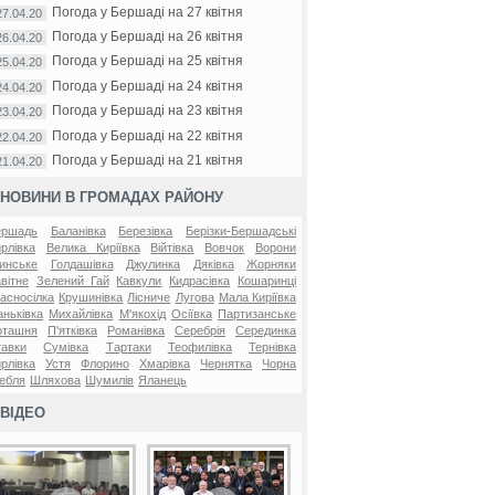
Погода у Бершаді на 27 квітня
27.04.20
Погода у Бершаді на 26 квітня
26.04.20
Погода у Бершаді на 25 квітня
25.04.20
Погода у Бершаді на 24 квітня
24.04.20
Погода у Бершаді на 23 квітня
23.04.20
Погода у Бершаді на 22 квітня
22.04.20
Погода у Бершаді на 21 квітня
21.04.20
НОВИНИ В ГРОМАДАХ РАЙОНУ
ершадь
Баланівка
Березівка
Берізки-Бершадські
рлівка
Велика Киріївка
Війтівка
Вовчок
Ворони
инське
Голдашівка
Джулинка
Дяківка
Жорняки
вітне
Зелений Гай
Кавкули
Кидрасівка
Кошаринці
асносілка
Крушинівка
Лісниче
Лугова
Мала Киріївка
ньківка
Михайлівка
М'якохід
Осіївка
Партизанське
оташня
П'ятківка
Романівка
Серебрія
Серединка
авки
Сумівка
Тартаки
Теофилівка
Тернівка
рлівка
Устя
Флорино
Хмарівка
Чернятка
Чорна
ебля
Шляхова
Шумилів
Яланець
ВІДЕО