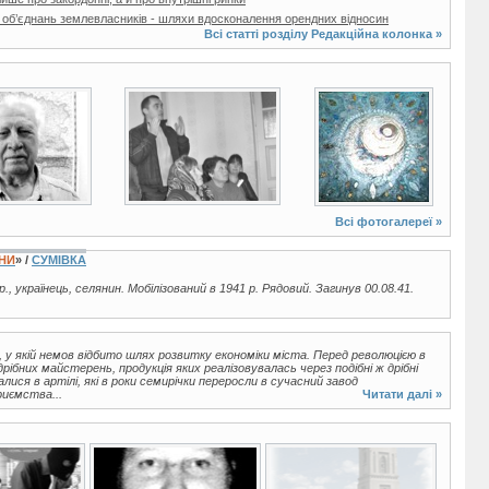
 об’єднань землевласників - шляхи вдосконалення орендних відносин
Всі статті розділу
Редакційна колонка
»
о
2 фото
12 фото
Всі фотогалереї »
ЇНИ
» /
СУМІВКА
р., українець, селянин. Мобілізований в 1941 р. Рядовий. Загинув 00.08.41.
 у якій немов відбито шлях розвитку економіки міста. Перед революцією в
ібних майстерень, продукція яких реалізовувалась через подібні ж дрібні
лися в артілі, які в роки семирічки переросли в сучасний завод
риємства...
Читати далі »