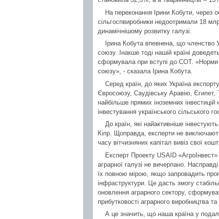
На переконання Ірини Кобути, через 
сільгоспвиробники недоотримали 18 млрд
динамічнішому розвитку галузі.
Ірина Кобута впевнена, що членство 
союзу. Інакше тоді нашій країні доведет
сформувала при вступі до СОТ. «Норми
союзу», - сказала Ірина Кобута.
Серед країн, до яких Україна експорт
Євросоюзу, Саудівську Аравію, Єгипет, 
найбільше прямих іноземних інвестицій 
інвестування українського сільського г
До країн, які найактивніше інвестую
Кіпр. Щоправда, експерти не виключають,
часу вітчизняних капітал вивіз свої кошт
Експерт Проекту USAID «АгроІнвест»
аграрної галузі не вичерпано. Насправді
їх повною мірою, якщо запровадить про
інфраструктури. Це дасть змогу стабільн
оновлення аграрного сектору, сформува
прибутковості аграрного виробництва та
А це значить, що наша країна у пода