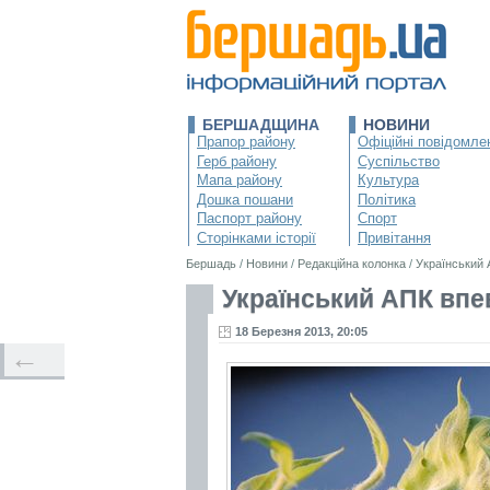
БЕРШАДЩИНА
НОВИНИ
Прапор району
Офіційні повідомле
Герб району
Суспільство
Мапа району
Культура
Дошка пошани
Політика
Паспорт району
Спорт
Сторінками історії
Привітання
Бершадь
/
Новини
/
Редакційна колонка
/
Український 
Український АПК впе
18 Березня 2013, 20:05
←