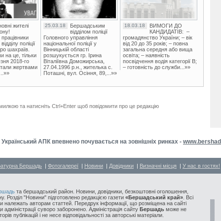
овні жителі
25.03.18
Бершадським
18.03.18
ВИМОГИ ДО
ону!
відділом поліції
КАНДИДАТІВ: –
 працівники
Головного управління
громадянство України; – вік
ідділу поліції
національної поліції у
від 20 до 35 років; – повна
ро шахраїв.
Вінницькій області
загальна середня або вища
и на це, тільки
розшукується гр. Ірина
освіта; – наявність
зня 2018-го
Віталіївна Доможирська,
посвідчення водія категорії В;
стали жертвами
27.04.1996 р.н., жителька с.
– готовність до служби...»»
..»»
Поташні, вул. Осіння, 89,...»»
милкою та натисніть Ctrl+Enter щоб повідомити про це редакцію
Український АПК впевнено почувається на зовнішніх ринках -
www.bershad
ратурна Бершадь
|
Фотогалереї
|
Новини
|
Довідники
|
Визначні місця
|
У нас в гостях!
ршадь
та бершадський район. Новини, довідники, безкоштовні оголошення,
у. Розділ "Новини" підготовлено редакцією газети
«Бершадський край»
. Всі
и належать авторам статтей. Передрук інформації, що розміщена на сайті
ди адміністрації суворо заборонено. Адміністрація сайту
Бершадь
може не
орів публікацій і не несе відповідальності за авторські матеріали.