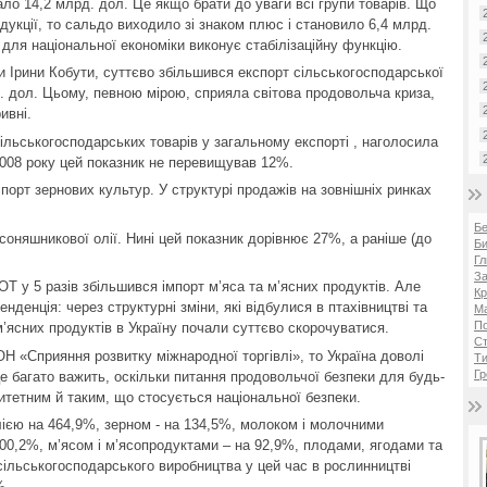
ало 14,2 млрд. дол. Це якщо брати до уваги всі групи товарів. Що
дукції, то сальдо виходило зі знаком плюс і становило 6,4 млрд.
 для національної економіки виконує стабілізаційну функцію.
и Ірини Кобути, суттєво збільшився експорт сільськогосподарської
д. дол. Цьому, певною мірою, сприяла світова продовольча криза,
ивні.
ільськогосподарських товарів у загальному експорті , наголосила
2008 року цей показник не перевищував 12%.
орт зернових культур. У структурі продажів на зовнішніх ринках
Б
соняшникової олії. Нині цей показник дорівнює 27%, а раніше (до
Би
Гл
За
ОТ у 5 разів збільшився імпорт м’яса та м’ясних продуктів. Але
Кр
нденція: через структурні зміни, які відбулися в птахівництві та
Ма
П
м’ясних продуктів в Україну почали суттєво скорочуватися.
Ст
 «Сприяння розвитку міжнародної торгівлі», то Україна доволі
Ти
Гр
 багато важить, оскільки питання продовольчої безпеки для будь-
тетним й таким, що стосується національної безпеки.
олією на 464,9%, зерном - на 134,5%, молоком і молочними
00,2%, м’ясом і м’ясопродуктами – на 92,9%, плодами, ягодами та
сільськогосподарського виробництва у цей час в рослинництві
%.