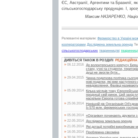
ЄС, Австралії, Аргентини та Бразилії, я
сільськогосподарську продукцію. І, зроз
Максим НАЗАРЕНКО, Націона
Релевантні матеріали:
Фермерство в Україні мож
кооператорами
Досліджена земельна оренда
Те
сільськогосподарських
тваринництві
тваринниц
ДИВІТЬСЯ ТАКОЖ В РОЗДІЛІ
РЕДАКЦІЙНА
»
06.12.2016
До волонтерського корпусу Берш
стану, учні та студенти, територі
душі не змогли бути...
»
29.04.2015
Чинна податкова політика сьогод
нові податки, які вже наступного
невдоволення. Фахівці називають 
»
05.09.2014
Кілька місяців тому Європейський
продукції свій ринок. Цей захід 
наскільки Європа готова сприйнят
»
25.06.2014
Нинішній рік Організація Об’єд
Із 570 млн. фермерських господар
»
05.06.2014
«Органіки» починають дружити 
»
22.05.2014
Досліджена земельна оренда
»
21.05.2014
Які дотації потрібні виробникам 
»
16.05.2014
Проблемна сівозміна
»
30.04.2014
Аграрна Україна має думати не л