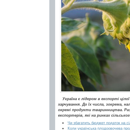
Україна є лідером в експорті ціл
харчування. До їх числа, зокрема, 
окремі продукти тваринництва. Разо
експортерів, які на ринках сільсько
Чи збагатить бюджет податок на сіл
Коли українська плодоовочева про