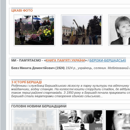
ЦІКАВІ ФОТО
10 фото
9 фото
3 фото
МИ - ПАМ’ЯТАЄМО - «
КНИГА ПАМ’ЯТІ УКРАЇНИ
» /
БЕРІЗКИ-БЕРШАДСЬКІ
Бевз Микита Дементійович (1924)
1924 р., українець, селянин. Мобілізований 
З ІСТОРІЇ БЕРШАДІ
Робітники і службовці Бершадського лісгоспу в парку культури та відпочинку
майданчики, водну станцію. На колгоспні кошти спорудили стадіон, де відбув
також перші районні спартакіади. З 1950 року в Бершаді почала працювати 
Бершаді стали ініціаторами створення єдиного сільського...
ГОЛОВНІ НОВИНИ БЕРШАДЩИНИ