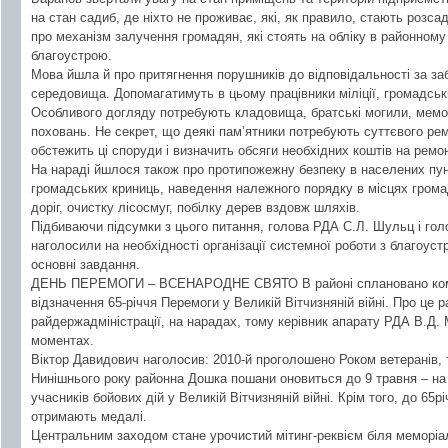
на стан садиб, де ніхто не проживає, які, як правило, стають розс
про механізм залучення громадян, які стоять на обліку в районному ц
благоустрою.
Мова йшла й про притягнення порушників до відповідальності за з
середовища. Допомагатимуть в цьому працівники міліції, громадські
Особливого догляду потребують кладовища, братські могили, мемор
поховань. Не секрет, що деякі пам’ятники потребують суттєвого рем
обстежить ці споруди і визначить обсяги необхідних коштів на ремон
На нараді йшлося також про протипожежну безпеку в населених пун
громадських криниць, наведення належного порядку в місцях гром
доріг, очистку лісосмуг, побілку дерев вздовж шляхів.
Підбиваючи підсумки з цього питання, голова РДА С.Л. Шульц і гол
наголосили на необхідності організації системної роботи з благоус
основні завдання.
ДЕНЬ ПЕРЕМОГИ – ВСЕНАРОДНЕ СВЯТО В районі сплановано компл
відзначення 65-річчя Перемоги у Великій Вітчизняній війні. Про це р
райдержадміністрації, на нарадах, тому керівник апарату РДА В.Д.
моментах.
Віктор Давидович наголосив: 2010-й проголошено Роком ветеранів, 
Нинішнього року районна Дошка пошани оновиться до 9 травня – на 
учасників бойових дій у Великій Вітчизняній війні. Крім того, до 65
отримають медалі.
Центральним заходом стане урочистий мітинг-реквієм біля меморіал