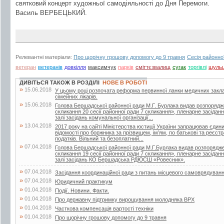
святковий концерт художньої самодіяльності до Дня Перемоги.
Василь ВЕРБЕЦЬКИЙ.
Релевантні матеріали:
Про щорічну грошову допомогу до 9 травня
Сесія районно
ветеран
ветеранів
довкілля
максимчук
парків
сміттєзвалищ
сугак
торгівлі
шуль
ДИВІТЬСЯ ТАКОЖ В РОЗДІЛІ
НОВЕ В РОБОТІ
»
15.06.2018
У цьому році розпочата реформа первинної ланки медичних закла
сімейних лікарів.
»
15.06.2018
Голова Бершадської районної ради М.Г. Бурлака видав розпорядж
скликання 20 сесії районної ради 7 скликання», пленарне засіданн
залі засідань комунальної організації...
»
13.04.2018
2017 року на сайті Міністерства юстиції України запрацював єдин
відомості про боржника за прізвищем, ім’ям, по батькові та реєс
податків. Вільний та безоплатний...
»
07.04.2018
Голова Бершадської районної ради М.Г.Бурлака видав розпорядже
скликання 19 сесії районної ради 7 скликання», пленарне засіданн
залі засідань КО Бершадська РДЮСШ «Ровесник».
»
07.04.2018
Засідання координаційної ради з питань місцевого самоврядуван
»
07.04.2018
Юридичний практикум
»
01.04.2018
Події. Новини. Факти.
»
01.04.2018
Про державну підтримку вирощування молодняка ВРХ
»
01.04.2018
Часткова компенсація вартості техніки
»
01.04.2018
Про щорічну грошову допомогу до 9 травня