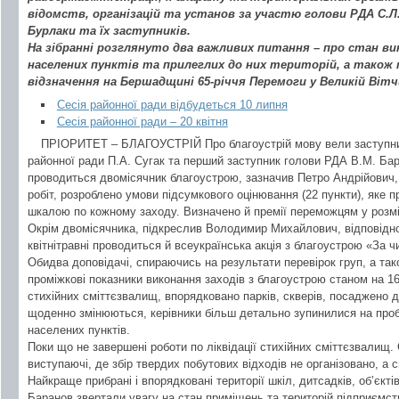
відомств, організацій та установ за участю голови РДА С.Л.
Бурлаки та їх заступників.
На зібранні розглянуто два важливих питання – про стан ви
населених пунктів та прилеглих до них територій, а також 
відзначення на Бершадщині 65-річчя Перемоги у Великій Вітчи
Сесія районної ради відбудеться 10 липня
Сесія районної ради – 20 квітня
ПРІОРИТЕТ – БЛАГОУСТРІЙ Про благоустрій мову вели заступни
районної ради П.А. Сугак та перший заступник голови РДА В.М. Бара
проводиться двомісячник благоустрою, зазначив Петро Андрійович, 
робіт, розроблено умови підсумкового оцінювання (22 пункти), яке
шкалою по кожному заходу. Визначено й премії переможцям у розміра
Окрім двомісячника, підкреслив Володимир Михайлович, відповідн
квітнітравні проводиться й всеукраїнська акція з благоустрою «За ч
Обидва доповідачі, спираючись на результати перевірок груп, а та
проміжкові показники виконання заходів з благоустрою станом на 16 
стихійних сміттєзвалищ, впорядковано парків, скверів, посаджено д
щоденно змінюються, керівники більш детально зупинилися на проб
населених пунктів.
Поки що не завершені роботи по ліквідації стихійних сміттєзвалищ.
виступаючі, де збір твердих побутових відходів не організовано, а 
Найкраще прибрані і впорядковані території шкіл, дитсадків, об’єкті
Баранов звертали увагу на стан приміщень та територій підприємств,