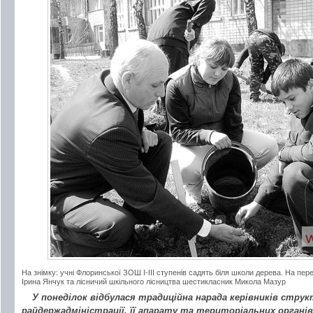
На знімку: учні Флоринської ЗОШ І-ІІІ ступенів садять біля школи дерева. На пер
Ірина Янчук та лісничий шкільного лісництва шестикласник Микола Мазур
У понеділок відбулася традиційна нарада керівників струк
райдержадміністрації, її апарату та територіальних орган