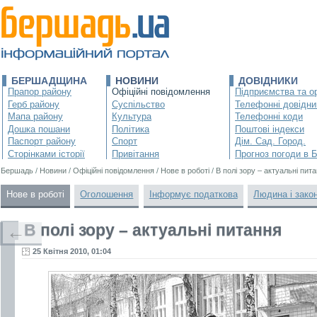
БЕРШАДЩИНА
НОВИНИ
ДОВІДНИКИ
Прапор району
Офіційні повідомлення
Підприємства та ор
Герб району
Суспільство
Телефонні довідни
Мапа району
Культура
Телефонні коди
Дошка пошани
Політика
Поштові індекси
Паспорт району
Спорт
Дім. Сад. Город.
Сторінками історії
Привітання
Прогноз погоди в 
Бершадь
/
Новини
/
Офіційні повідомлення
/
Нове в роботі
/
В полі зору – актуальні пит
Нове в роботі
Оголошення
Інформує податкова
Людина і зако
В полі зору – актуальні питання
←
25 Квітня 2010, 01:04