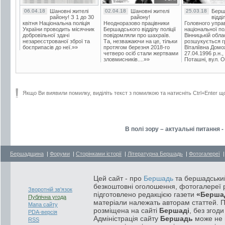
06.04.18
Шановні жителі
02.04.18
Шановні жителі
25.03.18
Берш
району! З 1 до 30
району!
відді
квітня Національна поліція
Неодноразово працівники
Головного упра
України проводить місячник
Бершадського відділу поліції
національної пол
добровільної здачі
повідомляли про шахраїв.
Вінницькій обла
незареєстрованої зброї та
Та, незважаючи на це, тільки
розшукується гр
боєприпасів до неї.»»
протягом березня 2018-го
Віталіївна Домо
четверо осіб стали жертвами
27.04.1996 р.н.,
зловмисників....»»
Поташні, вул. Ос
Якщо Ви виявили помилку, виділіть текст з помилкою та натисніть Ctrl+Enter щ
В полі зору – актуальні питання 
Бершадщина
|
Форуми
|
Сторінками історії
|
Літературна Бершадь
|
Фотогалереї
Цей сайт - про
Бершадь
та бершадський
безкоштовні оголошення, фотогалереї р
Зворотній зв'язок
підготовлено редакцією газети
«Берша
Публічна угода
матеріали належать авторам статтей. 
Мапа сайту
розміщена на сайті
Бершаді
, без згод
PDA-версія
Адміністрація сайту
Бершадь
може не п
RSS