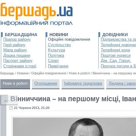
БЕРШАДЩИНА
НОВИНИ
ДОВІДНИКИ
Прапор району
Офіційні повідомлення
Підприємства та ор
Герб району
Суспільство
Телефонні довідни
Мапа району
Культура
Телефонні коди
Дошка пошани
Політика
Поштові індекси
Паспорт району
Спорт
Дім. Сад. Город.
Сторінками історії
Привітання
Прогноз погоди в 
Бершадь
/
Новини
/
Офіційні повідомлення
/
Нове в роботі
/
Вінниччина – на першому мі
Нове в роботі
Оголошення
Інформує податкова
Людина і зако
Вінниччина – на першому місці, Іва
←
21 Червня 2013, 21:20