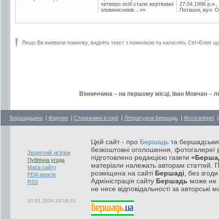
четверо осіб стали жертвами
27.04.1996 р.н.,
зловмисників....»»
Поташні, вул. Ос
Якщо Ви виявили помилку, виділіть текст з помилкою та натисніть Ctrl+Enter щ
Вінниччина – на першому місці, Іван Мовчан – л
Бершадщина
|
Форуми
|
Сторінками історії
|
Літературна Бершадь
|
Фотогалереї
Цей сайт - про
Бершадь
та бершадський
безкоштовні оголошення, фотогалереї р
Зворотній зв'язок
підготовлено редакцією газети
«Берша
Публічна угода
матеріали належать авторам статтей. 
Мапа сайту
розміщена на сайті
Бершаді
, без згод
PDA-версія
Адміністрація сайту
Бершадь
може не п
RSS
не несе відповідальності за авторські м
10.01.2026 20:18:31