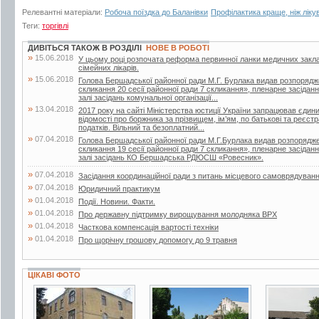
Релевантні матеріали:
Робоча поїздка до Баланівки
Профілактика краще, ніж ліку
Теги:
торгівлі
ДИВІТЬСЯ ТАКОЖ В РОЗДІЛІ
НОВЕ В РОБОТІ
»
15.06.2018
У цьому році розпочата реформа первинної ланки медичних закла
сімейних лікарів.
»
15.06.2018
Голова Бершадської районної ради М.Г. Бурлака видав розпорядж
скликання 20 сесії районної ради 7 скликання», пленарне засіданн
залі засідань комунальної організації...
»
13.04.2018
2017 року на сайті Міністерства юстиції України запрацював єдин
відомості про боржника за прізвищем, ім’ям, по батькові та реєс
податків. Вільний та безоплатний...
»
07.04.2018
Голова Бершадської районної ради М.Г.Бурлака видав розпорядже
скликання 19 сесії районної ради 7 скликання», пленарне засіданн
залі засідань КО Бершадська РДЮСШ «Ровесник».
»
07.04.2018
Засідання координаційної ради з питань місцевого самоврядуван
»
07.04.2018
Юридичний практикум
»
01.04.2018
Події. Новини. Факти.
»
01.04.2018
Про державну підтримку вирощування молодняка ВРХ
»
01.04.2018
Часткова компенсація вартості техніки
»
01.04.2018
Про щорічну грошову допомогу до 9 травня
ЦІКАВІ ФОТО
4 фото
4 фото
11 фото