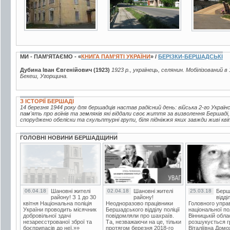
МИ - ПАМ’ЯТАЄМО - «
КНИГА ПАМ’ЯТІ УКРАЇНИ
» /
БЕРІЗКИ-БЕРШАДСЬКІ
Дубина Іван Євгенійович (1923)
1923 р., українець, селянин. Мобілізований в
Бекеш, Угорщина.
З ІСТОРІЇ БЕРШАДІ
14 березня 1944 року для бершадців настав радісний день: війська 2-го Україн
пам'ять про воїнів та земляків які віддали своє життя за визволення Бершаді
споруджено обеліски та скульптурні групи, біля підніжжя яких завжди живі кві
ГОЛОВНІ НОВИНИ БЕРШАДЩИНИ
06.04.18
Шановні жителі
02.04.18
Шановні жителі
25.03.18
Берш
району! З 1 до 30
району!
відді
квітня Національна поліція
Неодноразово працівники
Головного упра
України проводить місячник
Бершадського відділу поліції
національної пол
добровільної здачі
повідомляли про шахраїв.
Вінницькій обла
незареєстрованої зброї та
Та, незважаючи на це, тільки
розшукується гр
боєприпасів до неї.»»
протягом березня 2018-го
Віталіївна Домо