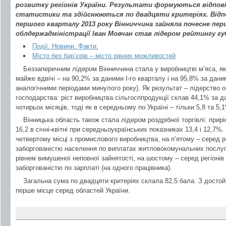
розвитку регіонів України. Результати формуються відпові
статистики та здійснюються по двадцяти критеріях. Відпо
першого кварталу 2013 року Вінниччина зайняла почесне перш
облдержадміністрації Іван Мовчан став лідером рейтингу гу
Події. Новини. Факти.
Місто без бар’єрів – місто рівних можливостей
Беззаперечним лідером Вінниччина стала у виробництві м’яса, я
майже вдвічі – на 90,2% за даними І-го кварталу і на 95,8% за даним
аналогічними періодами минулого року). Як результат – лідерство о
господарства: ріст виробництва сільгосппродукції склав 44,1% за 
чотирьох місяців, тоді як в середньому по Україні – тільки 5,8 та 5,
Вінницька область також стала лідером роздрібної торгівлі: прир
16,2 в січні-квітні при середньоукраїнських показниках 13,4 і 12,7%
четвертому місці з промислового виробництва, на п’ятому – серед 
заборгованістю населення по виплатах житловокомунальних послуг
рівнем вимушеної неповної зайнятості, на шостому – серед регіон
заборгованістю по зарплаті (на одного працівника).
Загальна сума по двадцяти критеріях склала 82,5 бала. З досто
перше місце серед областей України.