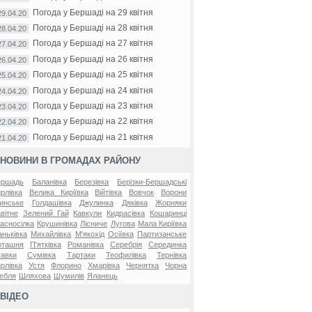
Погода у Бершаді на 29 квітня
29.04.20
Погода у Бершаді на 28 квітня
28.04.20
Погода у Бершаді на 27 квітня
27.04.20
Погода у Бершаді на 26 квітня
26.04.20
Погода у Бершаді на 25 квітня
25.04.20
Погода у Бершаді на 24 квітня
24.04.20
Погода у Бершаді на 23 квітня
23.04.20
Погода у Бершаді на 22 квітня
22.04.20
Погода у Бершаді на 21 квітня
21.04.20
НОВИНИ В ГРОМАДАХ РАЙОНУ
ершадь
Баланівка
Березівка
Берізки-Бершадські
рлівка
Велика Киріївка
Війтівка
Вовчок
Ворони
инське
Голдашівка
Джулинка
Дяківка
Жорняки
вітне
Зелений Гай
Кавкули
Кидрасівка
Кошаринці
асносілка
Крушинівка
Лісниче
Лугова
Мала Киріївка
ньківка
Михайлівка
М'якохід
Осіївка
Партизанське
оташня
П'ятківка
Романівка
Серебрія
Серединка
авки
Сумівка
Тартаки
Теофилівка
Тернівка
рлівка
Устя
Флорино
Хмарівка
Чернятка
Чорна
ебля
Шляхова
Шумилів
Яланець
ВІДЕО