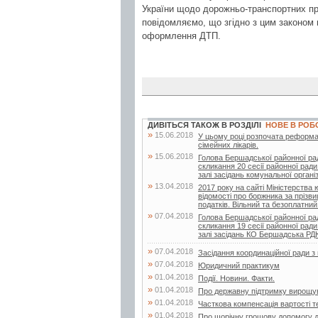
України щодо дорожньо-транспортних при
повідомляємо, що згідно з цим законом
оформлення ДТП.
ДИВІТЬСЯ ТАКОЖ В РОЗДІЛІ
НОВЕ В РОБ
»
15.06.2018
У цьому році розпочата реформа
сімейних лікарів.
»
15.06.2018
Голова Бершадської районної ра
скликання 20 сесії районної ради
залі засідань комунальної організа
»
13.04.2018
2017 року на сайті Міністерства
відомості про боржника за прізв
податків. Вільний та безоплатний.
»
07.04.2018
Голова Бершадської районної ра
скликання 19 сесії районної ради
залі засідань КО Бершадська Р
»
07.04.2018
Засідання координаційної ради 
»
07.04.2018
Юридичний практикум
»
01.04.2018
Події. Новини. Факти.
»
01.04.2018
Про державну підтримку вирощу
»
01.04.2018
Часткова компенсація вартості т
»
01.04.2018
Про щорічну грошову допомогу д