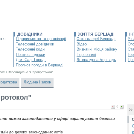
ДОВІДНИКИ
ЖИТТЯ БЕРШАДІ
І
ння
Підприємства та організації
Фотогалереї Бершаді
У н
Телефонні довідники
Відео
Ог
Телефонні коди
Визначні місця району
Ста
Поштові індекси
Персоналії
Гор
Дім. Сад. Город.
Літературна Бершадь
Про
Прогноз погоди в Бершаді
боті
/
Впроваджено "Європротокол"
податкова
Людина і закон
ротокол"
0
ення вимог законодавства у сфері гарантування безпеки
С
змін до деяких законодавчих актів
К