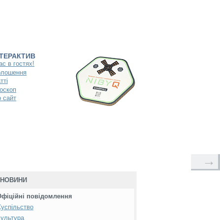
НТЕРАКТИВ
ас в гостях!
олошення
тті
оскоп
 сайт
→
НОВИНИ
Офіційні повідомлення
успільство
ультура