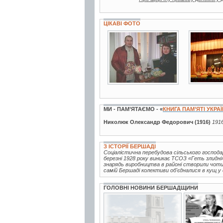
ЦІКАВІ ФОТО
3 фото
5 фото
МИ - ПАМ’ЯТАЄМО - «
КНИГА ПАМ’ЯТІ УКРА
Николюк Олександр Федорович (1916)
1916
З ІСТОРІЇ БЕРШАДІ
Соціалістична перебудова сільського господ
березні 1928 року виникає ТСОЗ «Геть злидн
знарядь виробництва в районі створили чотир
самій Бершаді колективи об'єдналися в кущ у 
ГОЛОВНІ НОВИНИ БЕРШАДЩИНИ