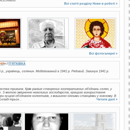
Всі статті розділу
Нове в роботі
»
2 фото
3 фото
Всі фотогалереї »
ЇНИ
» /
П'ЯТКІВКА
 р., українець, селянин. Мобілізований в 1941 р. Рядовий. Загинув 1941 р.
арства тривала. Крім раніше створених кооперативних об'єднань селян, у
і». З метою зміцнення невеликих господарств, кращого використання
и кущові об'єднання колективів, з машинно-хінними станціями у кожному. В
складі трьох...
Читати далі »