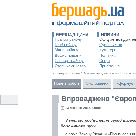
БЕРШАДЩИНА
НОВИНИ
Прапор району
Офіційні повідомле
Герб району
Суспільство
Мапа району
Культура
Дошка пошани
Політика
Паспорт району
Спорт
Сторінками історії
Привітання
Бершадь
/
Новини
/
Офіційні повідомлення
/
Нове в ро
Нове в роботі
Оголошення
Інформує 
Впроваджено "Європ
←
13 Лютого 2015, 09:00
З метою роз’яснення серед насел
дорожнього руху,
а саме Закону України «Про внесення 