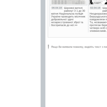
06.04.18
Шановні жителі
02.04.18
Шан
району! З 1 до 30
рай
квітня Національна поліція
Неодноразово
України проводить місячник
Бершадського в
добровільної здачі
повідомляли п
незареєстрованої зброї та
Та, незважаюч
боєприпасів до неї.»»
протягом бере
четверо осіб 
зловмисників..
Якщо Ви виявили помилку, виділіть текст з по