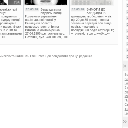
овні жителі
25.03.18
Бершадським
18.03.18
ВИМОГИ ДО
ону!
відділом поліції
КАНДИДАТІВ: –
 працівники
Головного управління
громадянство України; – вік
ідділу поліції
національної поліції у
від 20 до 35 років; – повна
ро шахраїв.
Вінницькій області
загальна середня або вища
и на це, тільки
розшукується гр. Ірина
освіта; – наявність
зня 2018-го
Віталіївна Доможирська,
посвідчення водія категорії В;
стали жертвами
27.04.1996 р.н., жителька с.
– готовність до служби...»»
..»»
Поташні, вул. Осіння, 89,...»»
милкою та натисніть Ctrl+Enter щоб повідомити про це редакцію
Б
Би
Гл
За
Кр
Ма
П
Ст
Ти
Гр