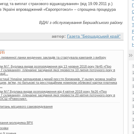
год та виплат страхового відшкодування» (від 19.09.2011 р.)
П
 в Україні впроваджений «Європротокол» – спрощена процедура
П
ВДАІ з обслуговування Бершадського району.
Р
автор:
Газета "Бершадський край"
Н
ОТІ
 первинної ланки медичних закладів та стартувала кампанія з вибору
ди М.Г. Бурлака видав розпорядження від 13 червня 2018 року №45 «Про
 7 скликання», пленарне засідання якої провести 10 липня поточного року в
ції...
 юстиції України запрацював єдиний реєстр боржників. У ньому можна знайти
ищем, ім’ям, по батькові та реєстраційним номером облікової картки платника
..
ди М.Г.Бурлака видав розпорядження від 4 квітня 2018 року №26 «Про
 7 скликання», пленарне засідання якої провести 20 квітня поточного року в
ДЮСШ «Ровесник».
з питань місцевого самоврядування
вання молодняка ВРХ
ехніки
о 9 травня