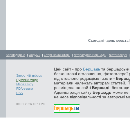
Сьогодні - день юриста!
Бершадщина
|
Форуми
|
Сторінками історії
|
Літературна Бершадь
|
Фотогалереї
Цей сайт - про
Бершадь
та бершадський
безкоштовні оголошення, фотогалереї р
Зворотній зв'язок
підготовлено редакцією газети
«Берша
Публічна угода
матеріали належать авторам статтей. 
Мапа сайту
розміщена на сайті
Бершаді
, без згод
PDA-версія
Адміністрація сайту
Бершадь
може не п
RSS
не несе відповідальності за авторські м
09.01.2026 10:11:28