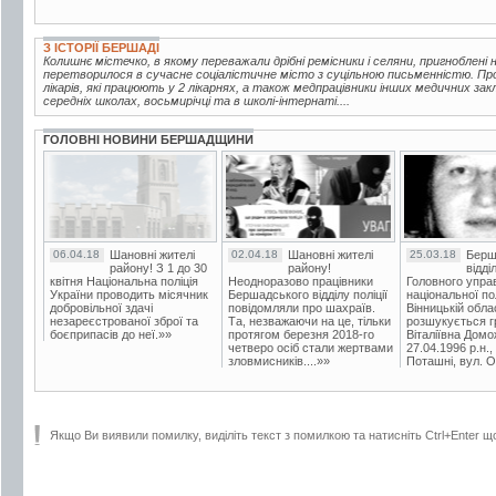
З ІСТОРІЇ БЕРШАДІ
Колишнє містечко, в якому переважали дрібні ремісники і селяни, пригноблені
перетворилося в сучасне соціалістичне місто з суцільною письменністю. Пр
лікарів, які працюють у 2 лікарнях, а також медпрацівники інших медичних зак
середніх школах, восьмирічці та в школі-інтернаті....
ГОЛОВНІ НОВИНИ БЕРШАДЩИНИ
06.04.18
Шановні жителі
02.04.18
Шановні жителі
25.03.18
Берш
району! З 1 до 30
району!
відді
квітня Національна поліція
Неодноразово працівники
Головного упра
України проводить місячник
Бершадського відділу поліції
національної пол
добровільної здачі
повідомляли про шахраїв.
Вінницькій обла
незареєстрованої зброї та
Та, незважаючи на це, тільки
розшукується гр
боєприпасів до неї.»»
протягом березня 2018-го
Віталіївна Домо
четверо осіб стали жертвами
27.04.1996 р.н.,
зловмисників....»»
Поташні, вул. Ос
Якщо Ви виявили помилку, виділіть текст з помилкою та натисніть Ctrl+Enter щ