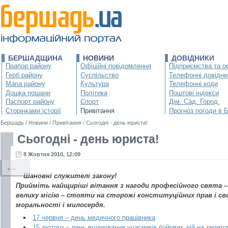
БЕРШАДЩИНА
НОВИНИ
ДОВІДНИКИ
Прапор району
Офіційні повідомлення
Підприємства та ор
Герб району
Суспільство
Телефонні довідни
Мапа району
Культура
Телефонні коди
Дошка пошани
Політика
Поштові індекси
Паспорт району
Спорт
Дім. Сад. Город.
Сторінками історії
Привітання
Прогноз погоди в 
Бершадь
/
Новини
/
Привітання
/
Сьогодні - день юриста!
Сьогодні - день юриста!
8 Жовтня 2010, 12:09
←
Шановні служителі закону!
Прийміть найщиріші вітання з нагоди професійного свята –
велику місію – стояти на сторожі конституційних прав і св
моральності і милосердя.
17 червня – день медичного працівника
15 лютого – день вшанування учасників бойових дій на територ