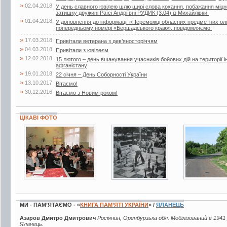
»
02.04.2018
У день славного ювілею шлю щирі слова кохання, побажання міцног
затишку дружині Раїсі Андріївні РУДИК (3.04) із Михайлівки.
»
01.04.2018
У доповнення до інформації «Переможці обласних предметних олі
попередньому номері «Бершадського краю», повідомляємо:
»
17.03.2018
Привітали ветерана з дев’яносторіччям
»
04.03.2018
Привітали з ювілеєм
»
12.02.2018
15 лютого – день вшанування учасників бойових дій на території і
афганістану
»
19.01.2018
22 січня – День Соборності України
»
13.10.2017
Вітаємо!
»
30.12.2016
Вітаємо з Новим роком!
ЦІКАВІ ФОТО
3 фото
17 фото
19 фото
МИ - ПАМ’ЯТАЄМО - «
КНИГА ПАМ’ЯТІ УКРАЇНИ
» /
ЯЛАНЕЦЬ
Азаров Дмитро Дмитрович
Росіянин, Оренбурзька обл. Мобілізований в 1941 
Яланець.