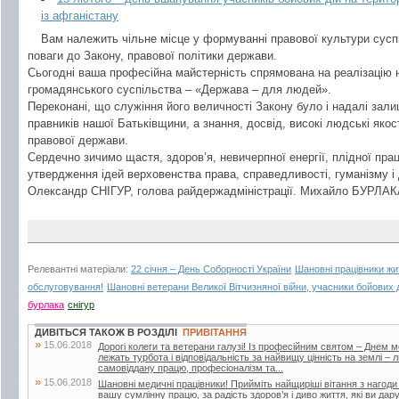
із афганістану
Вам належить чільне місце у формуванні правової культури сусп
поваги до Закону, правової політики держави.
Сьогодні ваша професійна майстерність спрямована на реалізацію
громадянського суспільства – «Держава – для людей».
Переконані, що служіння його величності Закону було і надалі зал
правників нашої Батьківщини, а знання, досвід, високі людські якос
правової держави.
Сердечно зичимо щастя, здоров’я, невичерпної енергії, плідної праці
утвердження ідей верховенства права, справедливості, гуманізму і
Олександр СНІГУР, голова райдержадміністрації. Михайло БУРЛАКА
Релевантні матеріали:
22 січня – День Соборності України
Шановні працівники жи
обслуговування!
Шановні ветерани Великої Вітчизняної війни, учасники бойових д
бурлака
снігур
ДИВІТЬСЯ ТАКОЖ В РОЗДІЛІ
ПРИВІТАННЯ
»
15.06.2018
Дорогі колеги та ветерани галузі! Із професійним святом – Днем 
лежать турбота і відповідальність за найвищу цінність на землі –
самовіддану працю, професіоналізм та...
»
15.06.2018
Шановні медичні працівники! Прийміть найщиріші вітання з нагоди
вашу сумлінну працю, за радість здоров’я і диво життя, які ви дар