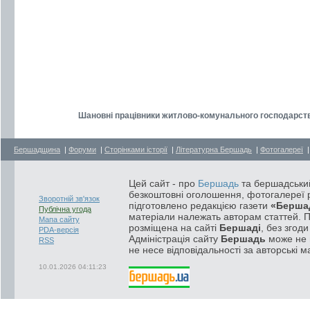
Шановні працівники житлово-комунального господарства
Бершадщина
|
Форуми
|
Сторінками історії
|
Літературна Бершадь
|
Фотогалереї
Цей сайт - про
Бершадь
та бершадський
безкоштовні оголошення, фотогалереї р
Зворотній зв'язок
підготовлено редакцією газети
«Берша
Публічна угода
матеріали належать авторам статтей. 
Мапа сайту
розміщена на сайті
Бершаді
, без згод
PDA-версія
Адміністрація сайту
Бершадь
може не п
RSS
не несе відповідальності за авторські м
10.01.2026 04:11:23