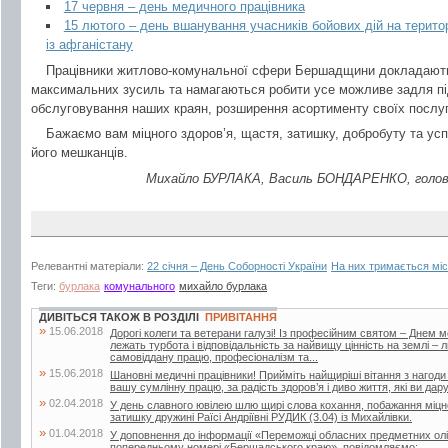
17 червня – день медичного працівника
15 лютого – день вшанування учасників бойових дій на територ
із афганістану
Працівники житлово-комунальної сфери Бершадщини докладают
максимальних зусиль та намагаються робити усе можливе задля пі
обслуговування наших краян, розширення асортименту своїх послуг
Бажаємо вам міцного здоров’я, щастя, затишку, добробуту та успі
його мешканців.
Михайло БУРЛАКА, Василь БОНДАРЕНКО, голова 
Релевантні матеріали:
22 січня – День Соборності України
На них тримається міс
Теги:
бурлака
комунального
михайло бурлака
ДИВІТЬСЯ ТАКОЖ В РОЗДІЛІ
ПРИВІТАННЯ
»
15.06.2018
Дорогі колеги та ветерани галузі! Із професійним святом – Днем 
лежать турбота і відповідальність за найвищу цінність на землі –
самовіддану працю, професіоналізм та...
»
15.06.2018
Шановні медичні працівники! Прийміть найщиріші вітання з нагоди
вашу сумлінну працю, за радість здоров’я і диво життя, які ви дар
»
02.04.2018
У день славного ювілею шлю щирі слова кохання, побажання міцног
затишку дружині Раїсі Андріївні РУДИК (3.04) із Михайлівки.
»
01.04.2018
У доповнення до інформації «Переможці обласних предметних олі
попередньому номері «Бершадського краю», повідомляємо: