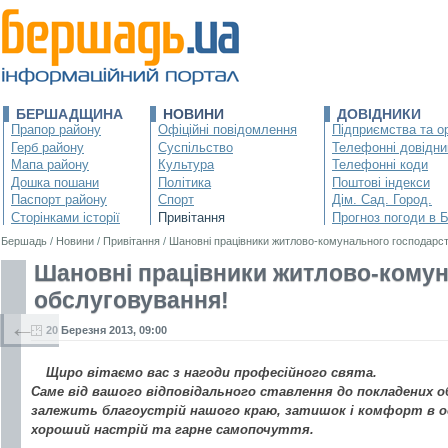
БЕРШАДЩИНА
НОВИНИ
ДОВІДНИКИ
Прапор району
Офіційні повідомлення
Підприємства та ор
Герб району
Суспільство
Телефонні довідни
Мапа району
Культура
Телефонні коди
Дошка пошани
Політика
Поштові індекси
Паспорт району
Спорт
Дім. Сад. Город.
Сторінками історії
Привітання
Прогноз погоди в 
Бершадь
/
Новини
/
Привітання
/
Шановні працівники житлово-комунального господарст
Шановні працівники житлово-комун
обслуговування!
←
20 Березня 2013, 09:00
Щиро вітаємо вас з нагоди професійного свята.
Саме від вашого відповідального ставлення до покладених о
залежить благоустрій нашого краю, затишок і комфорт в осе
хороший настрій та гарне самопочуття.