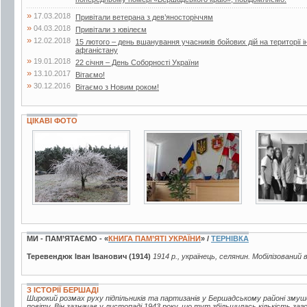
»
17.03.2018
Привітали ветерана з дев’яносторіччям
»
04.03.2018
Привітали з ювілеєм
»
12.02.2018
15 лютого – день вшанування учасників бойових дій на території і
афганістану
»
19.01.2018
22 січня – День Соборності України
»
13.10.2017
Вітаємо!
»
30.12.2016
Вітаємо з Новим роком!
ЦІКАВІ ФОТО
73 фото
3 фото
2 фото
МИ - ПАМ’ЯТАЄМО - «
КНИГА ПАМ’ЯТІ УКРАЇНИ
» /
ТЕРНІВКА
Теревендюк Іван Іванович (1914)
1914 р., українець, селянин. Мобілізований 
З ІСТОРІЇ БЕРШАДІ
Широкий розмах руху підпільників та партизанів у Бершадському районі зм
повіту. Він зазначав у листопаді 1943 року, що тут збільшилась кількість за