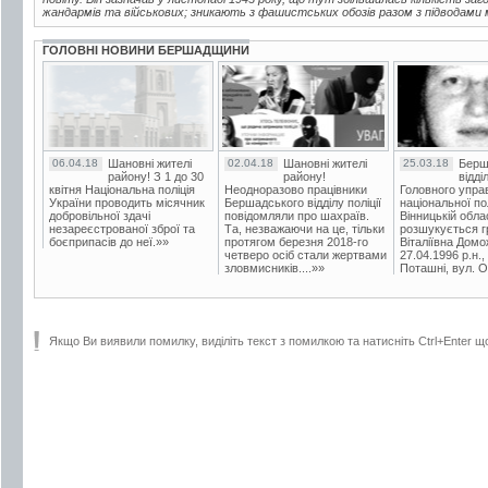
жандармів та військових; зникають з фашистських обозів разом з підводами м
ГОЛОВНІ НОВИНИ БЕРШАДЩИНИ
06.04.18
Шановні жителі
02.04.18
Шановні жителі
25.03.18
Берш
району! З 1 до 30
району!
відді
квітня Національна поліція
Неодноразово працівники
Головного упра
України проводить місячник
Бершадського відділу поліції
національної пол
добровільної здачі
повідомляли про шахраїв.
Вінницькій обла
незареєстрованої зброї та
Та, незважаючи на це, тільки
розшукується гр
боєприпасів до неї.»»
протягом березня 2018-го
Віталіївна Домо
четверо осіб стали жертвами
27.04.1996 р.н.,
зловмисників....»»
Поташні, вул. Ос
Якщо Ви виявили помилку, виділіть текст з помилкою та натисніть Ctrl+Enter щ