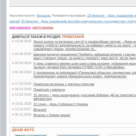
Населені пункти:
Бершадь
Релевантні матеріали:
18 березня – День працівників
ювілей
20 березня - День працівників житлово-комунального господарства і поб
комунального
сміттєзвалищ
ДИВІТЬСЯ ТАКОЖ В РОЗДІЛІ
ПРИВІТАННЯ
»
15.06.2018
Дорогі колеги та ветерани галузі! Із професійним святом – Днем 
лежать турбота і відповідальність за найвищу цінність на землі –
самовіддану працю, професіоналізм та...
»
15.06.2018
Шановні медичні працівники! Прийміть найщиріші вітання з нагоди
вашу сумлінну працю, за радість здоров’я і диво життя, які ви дар
»
02.04.2018
У день славного ювілею шлю щирі слова кохання, побажання міцног
затишку дружині Раїсі Андріївні РУДИК (3.04) із Михайлівки.
»
01.04.2018
У доповнення до інформації «Переможці обласних предметних олі
попередньому номері «Бершадського краю», повідомляємо:
»
17.03.2018
Привітали ветерана з дев’яносторіччям
»
04.03.2018
Привітали з ювілеєм
»
12.02.2018
15 лютого – день вшанування учасників бойових дій на території і
афганістану
»
19.01.2018
22 січня – День Соборності України
»
13.10.2017
Вітаємо!
»
30.12.2016
Вітаємо з Новим роком!
ЦІКАВІ ФОТО