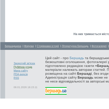
На них тримається місто
Бершадщина
|
Форуми
|
Сторінками історії
|
Літературна Бершадь
|
Фотогалереї
Цей сайт - про
Бершадь
та бершадський
безкоштовні оголошення, фотогалереї р
Зворотній зв'язок
підготовлено редакцією газети
«Берша
Публічна угода
матеріали належать авторам статтей. 
Мапа сайту
розміщена на сайті
Бершаді
, без згод
PDA-версія
Адміністрація сайту
Бершадь
може не п
RSS
не несе відповідальності за авторські м
08.01.2026 18:15:11