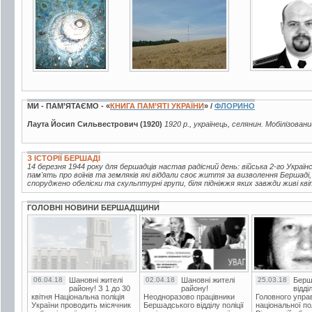
12 фото
11 фото
2 фото
МИ - ПАМ’ЯТАЄМО - «
КНИГА ПАМ’ЯТІ УКРАЇНИ
» /
ФЛОРИНО
Лаута Йосип Сильвестрович (1920)
1920 р., українець, селянин. Мобілізовани
З ІСТОРІЇ БЕРШАДІ
14 березня 1944 року для бершадців настав радісний день: війська 2-го Україн
пам'ять про воїнів та земляків які віддали своє життя за визволення Бершаді
споруджено обеліски та скульптурні групи, біля підніжжя яких завжди живі кві
ГОЛОВНІ НОВИНИ БЕРШАДЩИНИ
06.04.18
Шановні жителі
02.04.18
Шановні жителі
25.03.18
Берш
району! З 1 до 30
району!
відді
квітня Національна поліція
Неодноразово працівники
Головного упра
України проводить місячник
Бершадського відділу поліції
національної пол