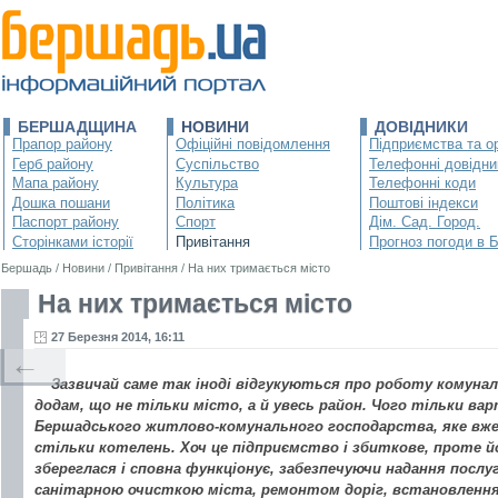
БЕРШАДЩИНА
НОВИНИ
ДОВІДНИКИ
Прапор району
Офіційні повідомлення
Підприємства та ор
Герб району
Суспільство
Телефонні довідни
Мапа району
Культура
Телефонні коди
Дошка пошани
Політика
Поштові індекси
Паспорт району
Спорт
Дім. Сад. Город.
Сторінками історії
Привітання
Прогноз погоди в 
Бершадь
/
Новини
/
Привітання
/
На них тримається місто
На них тримається місто
27 Березня 2014, 16:11
←
Зазвичай саме так іноді відгукуються про роботу комунал
додам, що не тільки місто, а й увесь район. Чого тільки ва
Бершадського житлово-комунального господарства, яке вже 
стільки котелень. Хоч це підприємство і збиткове, проте й
збереглася і сповна функціонує, забезпечуючи надання посл
санітарною очисткою міста, ремонтом доріг, встановлення