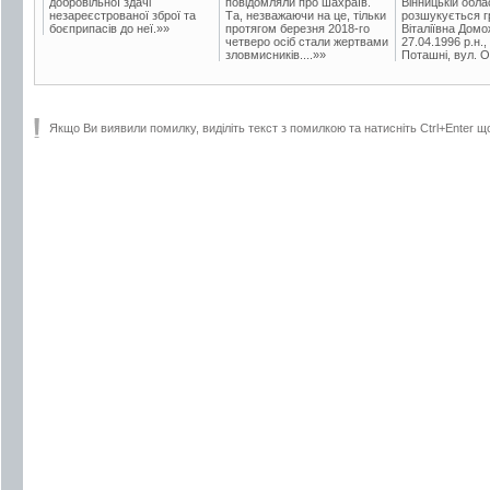
добровільної здачі
повідомляли про шахраїв.
Вінницькій обла
незареєстрованої зброї та
Та, незважаючи на це, тільки
розшукується гр
боєприпасів до неї.»»
протягом березня 2018-го
Віталіївна Домо
четверо осіб стали жертвами
27.04.1996 р.н.,
зловмисників....»»
Поташні, вул. Ос
Якщо Ви виявили помилку, виділіть текст з помилкою та натисніть Ctrl+Enter щ