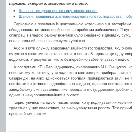
парками, скверами, меморіалами тощо.
Шановні ветерани органів внутрішніх справ!
Шановні працівники житлово-комунального господарства і поб
Серйозною є проблема із центральною котельнею з її застарілим
обладнанням, не менш серйозною є і проблема забезпечення її вугі
співпраці з владою району все-таки було знайдено відповідну суму,
опалювальний сезон завершуємо успішно.
Або ж взяти службу водоканалізаційного господарства, яку очолю
сутужно з коштами за останні роки, а все ж обладнали ще одну свер
водогоном. У результаті місто безперебійно забезпечується водою.
А послугами КП «Бершадьринок», очолюваного М.І. Оніщуком, ко
невеликому колективу, у складі якого контролери, прибиральники, 
базарні дні, на яких здійснюється торгівля, прибираються за лічені
настільки ініціативна і відповідальна людина, що коли постала пот
занедбаному сміттєзвалищі, яке передали місту, довірили зробити 
одним із найупорядкованіших в області.
Користуючись нагодою, насамперед, хочу подякувати як керівникам
трудяться у цих колективах, за виконувану ними роботу. Тож прийм
професійним святом.