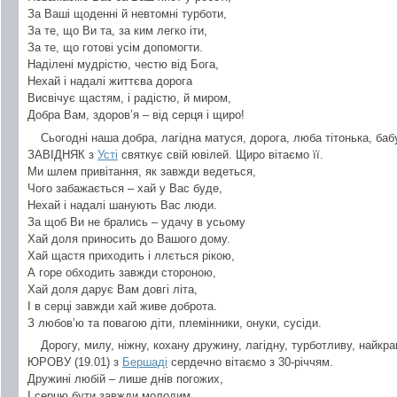
За Ваші щоденні й невтомні турботи,
За те, що Ви та, за ким легко іти,
За те, що готові усім допомогти.
Наділені мудрістю, честю від Бога,
Нехай і надалі життєва дорога
Висвічує щастям, і радістю, й миром,
Добра Вам, здоров’я – від серця і щиро!
Сьогодні наша добра, лагідна матуся, дорога, люба тітонька, баб
ЗАВІДНЯК з
Усті
святкує свій ювілей. Щиро вітаємо її.
Ми шлем привітання, як завжди ведеться,
Чого забажається – хай у Вас буде,
Нехай і надалі шанують Вас люди.
За щоб Ви не брались – удачу в усьому
Хай доля приносить до Вашого дому.
Хай щастя приходить і ллється рікою,
А горе обходить завжди стороною,
Хай доля дарує Вам довгі літа,
І в серці завжди хай живе доброта.
З любов’ю та повагою діти, племінники, онуки, сусіди.
Дорогу, милу, ніжну, кохану дружину, лагідну, турботливу, найкр
ЮРОВУ (19.01) з
Бершаді
сердечно вітаємо з 30-річчям.
Дружині любій – лише днів погожих,
І серцю бути завжди молодим.