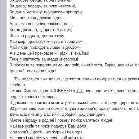
За добреє серце, за очі привітні,
За добру пораду, за руки невтомні,
За душу чутливу, що завжди пригорне.
Ми – вся твоя дружна рідня –
Бажаємо сонячних ранків щодня,
Квітів довкола, здоров'я без ліку,
Щастя і радості, довгого віку.
Хай мир і достаток живуть в твоїм домі,
Хай люди приходять лише із добром,
А в день цей прекрасний і рідні, й знайомі
Тебе привітають за щедрим столом!
З любов'ю та повагою мама, чоловік, сини Костя, Тарас, невістка А
Ірландії, свати і всі рідні.
Так ведеться вже давно, що життя людини вимірюється не роками
зробила.
Тетяна Филимонівна ЯЛОВЕНКО з
Усті
все своє життя присвятила с
підростаючого покоління.
Від імені виконавчого комітету Устянської сільської ради щиро віт
90-річним ювілеєм та бажаю міцного здоров’я, щастя рясного, довгого
День щасливий у Вас нині, добрий і радісний день.
Маєте відраду в родині і повагу поміж багатьох людей.
Хай ще років та років подарує Вам доля,
у здоров’ї і щасті, без журби і без горя.
Наснага і мудрість у серці хай квітнуть,