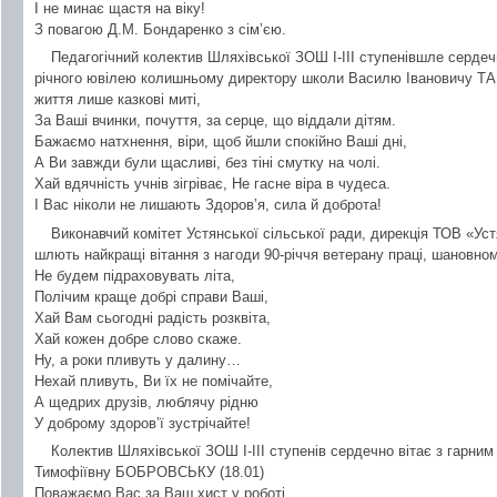
І не минає щастя на віку!
З повагою Д.М. Бондаренко з сім’єю.
Педагогічний колектив Шляхівської ЗОШ І-ІІІ ступенівшле сердечні
річного ювілею колишньому директору школи Василю Івановичу Т
життя лише казкові миті,
За Ваші вчинки, почуття, за серце, що віддали дітям.
Бажаємо натхнення, віри, щоб йшли спокійно Ваші дні,
А Ви завжди були щасливі, без тіні смутку на чолі.
Хай вдячність учнів зігріває, Не гасне віра в чудеса.
І Вас ніколи не лишають Здоров’я, сила й доброта!
Виконавчий комітет Устянської сільської ради, дирекція ТОВ «Устя
шлють найкращі вітання з нагоди 90-річчя ветерану праці, шанов
Не будем підраховувать літа,
Полічим краще добрі справи Ваші,
Хай Вам сьогодні радість розквіта,
Хай кожен добре слово скаже.
Ну, а роки пливуть у далину…
Нехай пливуть, Ви їх не помічайте,
А щедрих друзів, люблячу рідню
У доброму здоров’ї зустрічайте!
Колектив Шляхівської ЗОШ І-ІІІ ступенів сердечно вітає з гарни
Тимофіївну БОБРОВСЬКУ (18.01)
Поважаємо Вас за Ваш хист у роботі,