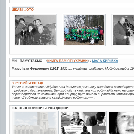
ЦІКАВІ ФОТО
4 фото
5 фото
4 фото
МИ - ПАМ’ЯТАЄМО - «
КНИГА ПАМ’ЯТІ УКРАЇНИ
» /
МАЛА КИРІЇВКА
Мазур Іван Федорович (1921)
1921 р., українець, робітник. Мобілізований в 19
З ІСТОРІЇ БЕРШАДІ
Успішне завершення відбудови та дальшого розвитку народного господарств
трудовими досягненнями. Великий обсяг капітальних робіт здійснено на спир
перетворилося на комбінат. Крім спирту, тут почали виробляти кормові дріжд
творчої видумки виявили кваліфіковані робітники —...
ГОЛОВНІ НОВИНИ БЕРШАДЩИНИ