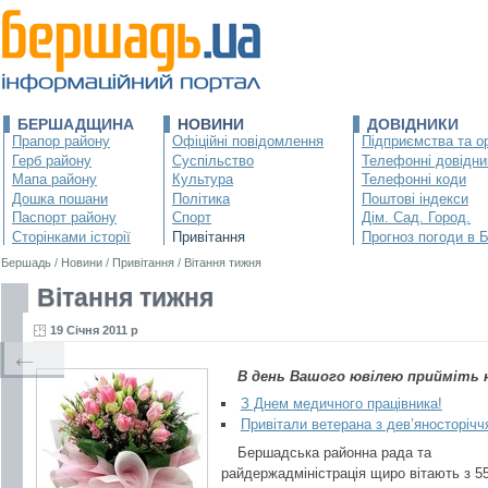
БЕРШАДЩИНА
НОВИНИ
ДОВІДНИКИ
Прапор району
Офіційні повідомлення
Підприємства та ор
Герб району
Суспільство
Телефонні довідни
Мапа району
Культура
Телефонні коди
Дошка пошани
Політика
Поштові індекси
Паспорт району
Спорт
Дім. Сад. Город.
Сторінками історії
Привітання
Прогноз погоди в 
Бершадь
/
Новини
/
Привітання
/
Вітання тижня
Вітання тижня
19 Січня 2011 р
←
В день Вашого ювілею прийміть 
З Днем медичного працівника!
Привітали ветерана з дев’яносторічч
Бершадська районна рада та
райдержадміністрація щиро вітають з 5