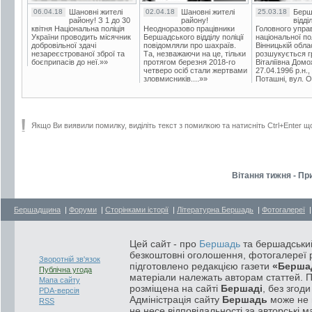
06.04.18
Шановні жителі
02.04.18
Шановні жителі
25.03.18
Берш
району! З 1 до 30
району!
відді
квітня Національна поліція
Неодноразово працівники
Головного упра
України проводить місячник
Бершадського відділу поліції
національної пол
добровільної здачі
повідомляли про шахраїв.
Вінницькій обла
незареєстрованої зброї та
Та, незважаючи на це, тільки
розшукується гр
боєприпасів до неї.»»
протягом березня 2018-го
Віталіївна Домо
четверо осіб стали жертвами
27.04.1996 р.н.,
зловмисників....»»
Поташні, вул. Ос
Якщо Ви виявили помилку, виділіть текст з помилкою та натисніть Ctrl+Enter щ
Вітання тижня - Пр
Бершадщина
|
Форуми
|
Сторінками історії
|
Літературна Бершадь
|
Фотогалереї
Цей сайт - про
Бершадь
та бершадський
безкоштовні оголошення, фотогалереї р
Зворотній зв'язок
підготовлено редакцією газети
«Берша
Публічна угода
матеріали належать авторам статтей. 
Мапа сайту
розміщена на сайті
Бершаді
, без згод
PDA-версія
Адміністрація сайту
Бершадь
може не п
RSS
не несе відповідальності за авторські м