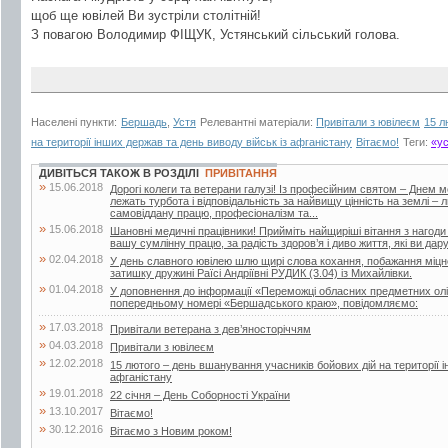
щоб ще ювілей Ви зустріли столітній!
З повагою Володимир ФІЩУК, Устянський сільський голова.
Населені пункти:
Бершадь
,
Устя
Релевантні матеріали:
Привітали з ювілеєм
15 л
на території інших держав та день виводу військ із афганістану
Вітаємо!
Теги:
«у
ДИВІТЬСЯ ТАКОЖ В РОЗДІЛІ
ПРИВІТАННЯ
»
15.06.2018
Дорогі колеги та ветерани галузі! Із професійним святом – Днем 
лежать турбота і відповідальність за найвищу цінність на землі –
самовіддану працю, професіоналізм та...
»
15.06.2018
Шановні медичні працівники! Прийміть найщиріші вітання з нагоди
вашу сумлінну працю, за радість здоров’я і диво життя, які ви дар
»
02.04.2018
У день славного ювілею шлю щирі слова кохання, побажання міцног
затишку дружині Раїсі Андріївні РУДИК (3.04) із Михайлівки.
»
01.04.2018
У доповнення до інформації «Переможці обласних предметних олі
попередньому номері «Бершадського краю», повідомляємо:
»
17.03.2018
Привітали ветерана з дев’яносторіччям
»
04.03.2018
Привітали з ювілеєм
»
12.02.2018
15 лютого – день вшанування учасників бойових дій на території і
афганістану
»
19.01.2018
22 січня – День Соборності України
»
13.10.2017
Вітаємо!
»
30.12.2016
Вітаємо з Новим роком!