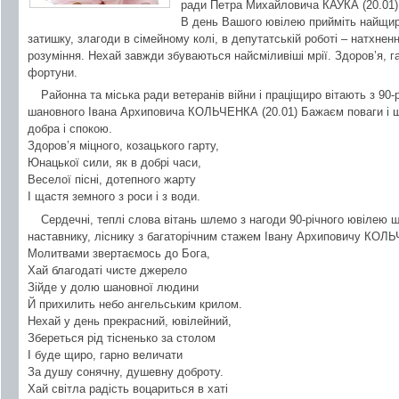
ради Петра Михайловича КАУКА (20.01)
В день Вашого ювілею прийміть найщир
затишку, злагоди в сімейному колі, в депутатській роботі – натхненн
розуміння. Нехай завжди збуваються найсміливіші мрії. Здоров’я, г
фортуни.
Районна та міська ради ветеранів війни і праціщиро вітають з 90-
шановного Івана Архиповича КОЛЬЧЕНКА (20.01) Бажаєм поваги і ш
добра і спокою.
Здоров’я міцного, козацького гарту,
Юнацької сили, як в добрі часи,
Веселої пісні, дотепного жарту
І щастя земного з роси і з води.
Сердечні, теплі слова вітань шлемо з нагоди 90-річного ювілею
наставнику, ліснику з багаторічним стажем Івану Архиповичу КОЛ
Молитвами звертаємось до Бога,
Хай благодаті чисте джерело
Зійде у долю шановної людини
Й прихилить небо ангельським крилом.
Нехай у день прекрасний, ювілейний,
Збереться рід тісненько за столом
І буде щиро, гарно величати
За душу сонячну, душевну доброту.
Хай світла радість воцариться в хаті