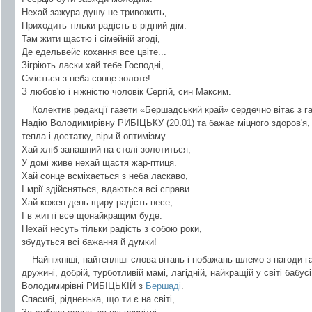
Нехай зажура душу не тривожить,
Приходить тільки радість в рідний дім.
Там жити щастю і сімейній згоді,
Де едельвейс кохання все цвіте...
Зігріють ласки хай тебе Господні,
Сміється з неба сонце золоте!
З любов'ю і ніжністю чоловік Сергій, син Максим.
Колектив редакції газети «Бершадський край» сердечно вітає з 
Надію Володимирівну РИБІЦЬКУ (20.01) та бажає міцного здоров'я,
тепла і достатку, віри й оптимізму.
Хай хліб запашний на столі золотиться,
У домі живе нехай щастя жар-птиця.
Хай сонце всміхається з неба ласкаво,
І мрії здійсняться, вдаються всі справи.
Хай кожен день щиру радість несе,
І в житті все щонайкращим буде.
Нехай несуть тільки радість з собою роки,
збудуться всі бажання й думки!
Найніжніші, найтепліші слова вітань і побажань шлемо з нагоди г
дружині, добрій, турботливій мамі, лагідній, найкращій у світі бабусі
Володимирівні РИБІЦЬКІЙ з
Бершаді
.
Спасибі, рідненька, що ти є на світі,