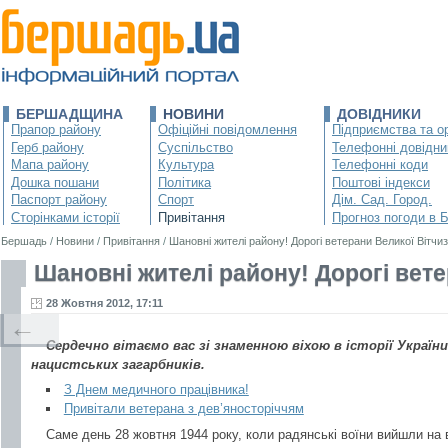
БЕРШАДЩИНА
НОВИНИ
ДОВІДНИКИ
Прапор району
Офіційні повідомлення
Підприємства та ор
Герб району
Суспільство
Телефонні довідни
Мапа району
Культура
Телефонні коди
Дошка пошани
Політика
Поштові індекси
Паспорт району
Спорт
Дім. Сад. Город.
Сторінками історії
Привітання
Прогноз погоди в 
Бершадь
/
Новини
/
Привітання
/
Шановні жителі району! Дорогі ветерани Великої Вітчиз
Шановні жителі району! Дорогі вете
28 Жовтня 2012, 17:11
←
Сердечно вітаємо вас зі знаменною віхою в історії України 
нацистських загарбників.
З Днем медичного працівника!
Привітали ветерана з дев’яносторіччям
Саме день 28 жовтня 1944 року, коли радянські воїни вийшли на 