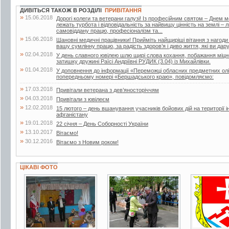
ДИВІТЬСЯ ТАКОЖ В РОЗДІЛІ
ПРИВІТАННЯ
»
15.06.2018
Дорогі колеги та ветерани галузі! Із професійним святом – Днем 
лежать турбота і відповідальність за найвищу цінність на землі –
самовіддану працю, професіоналізм та...
»
15.06.2018
Шановні медичні працівники! Прийміть найщиріші вітання з нагоди
вашу сумлінну працю, за радість здоров’я і диво життя, які ви дар
»
02.04.2018
У день славного ювілею шлю щирі слова кохання, побажання міцног
затишку дружині Раїсі Андріївні РУДИК (3.04) із Михайлівки.
»
01.04.2018
У доповнення до інформації «Переможці обласних предметних олі
попередньому номері «Бершадського краю», повідомляємо:
»
17.03.2018
Привітали ветерана з дев’яносторіччям
»
04.03.2018
Привітали з ювілеєм
»
12.02.2018
15 лютого – день вшанування учасників бойових дій на території і
афганістану
»
19.01.2018
22 січня – День Соборності України
»
13.10.2017
Вітаємо!
»
30.12.2016
Вітаємо з Новим роком!
ЦІКАВІ ФОТО
9 фото
4 фото
2 фото