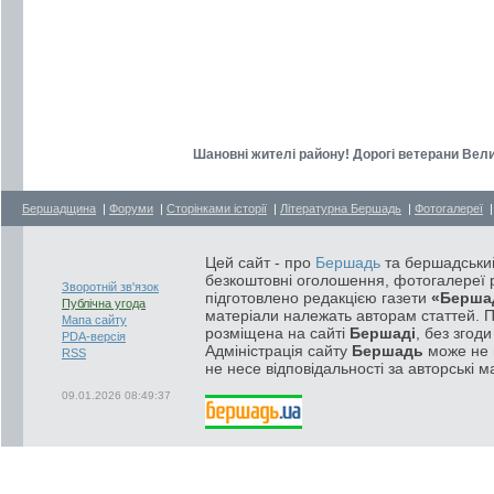
Шановні жителі району! Дорогі ветерани Велик
Бершадщина
|
Форуми
|
Сторінками історії
|
Літературна Бершадь
|
Фотогалереї
Цей сайт - про
Бершадь
та бершадський
безкоштовні оголошення, фотогалереї р
Зворотній зв'язок
підготовлено редакцією газети
«Берша
Публічна угода
матеріали належать авторам статтей. 
Мапа сайту
розміщена на сайті
Бершаді
, без згод
PDA-версія
Адміністрація сайту
Бершадь
може не п
RSS
не несе відповідальності за авторські м
09.01.2026 08:49:37