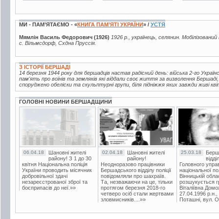
МИ - ПАМ’ЯТАЄМО - «
КНИГА ПАМ’ЯТІ УКРАЇНИ
» /
УСТЯ
Мямлін Василь Федорович (1926)
1926 р., українець, селянин. Мобілізований
с. Вільмсдорф, Схдна Пруссія.
З ІСТОРІЇ БЕРШАДІ
14 березня 1944 року для бершадців настав радісний день: війська 2-го Україн
пам'ять про воїнів та земляків які віддали своє життя за визволення Бершаді
споруджено обеліски та скульптурні групи, біля підніжжя яких завжди живі кві
ГОЛОВНІ НОВИНИ БЕРШАДЩИНИ
06.04.18
Шановні жителі
02.04.18
Шановні жителі
25.03.18
Берш
району! З 1 до 30
району!
відді
квітня Національна поліція
Неодноразово працівники
Головного упра
України проводить місячник
Бершадського відділу поліції
національної пол
добровільної здачі
повідомляли про шахраїв.
Вінницькій обла
незареєстрованої зброї та
Та, незважаючи на це, тільки
розшукується гр
боєприпасів до неї.»»
протягом березня 2018-го
Віталіївна Домо
четверо осіб стали жертвами
27.04.1996 р.н.,
зловмисників....»»
Поташні, вул. Ос