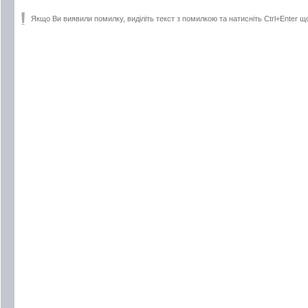
Якщо Ви виявили помилку, виділіть текст з помилкою та натисніть Ctrl+Enter щ