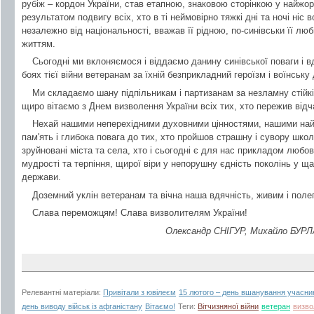
рубіж – кордон України, став етапною, знаковою сторінкою у найжорст
результатом подвигу всіх, хто в ті неймовірно тяжкі дні та ночі ніс в
незалежно від національності, вважав її рідною, по-синівськи її лю
життям.
Сьогодні ми вклоняємося і віддаємо данину синівської поваги і 
боях тієї війни ветеранам за їхній безприкладний героїзм і воїнську
Ми складаємо шану підпільникам і партизанам за незламну стійкіс
щиро вітаємо з Днем визволення України всіх тих, хто пережив відча
Нехай нашими неперехідними духовними цінностями, нашими на
пам'ять і глибока повага до тих, хто пройшов страшну і сувору школ
зруйновані міста та села, хто і сьогодні є для нас прикладом любо
мудрості та терпіння, щирої віри у непорушну єдність поколінь у 
держави.
Доземний уклін ветеранам та вічна наша вдячність, живим і поле
Слава переможцям! Слава визволителям України!
Олександр СНІГУР, Михайло БУРЛА
Релевантні матеріали:
Привітали з ювілеєм
15 лютого – день вшанування учасникі
день виводу військ із афганістану
Вітаємо!
Теги:
Вітчизняної війни
ветеран
визво