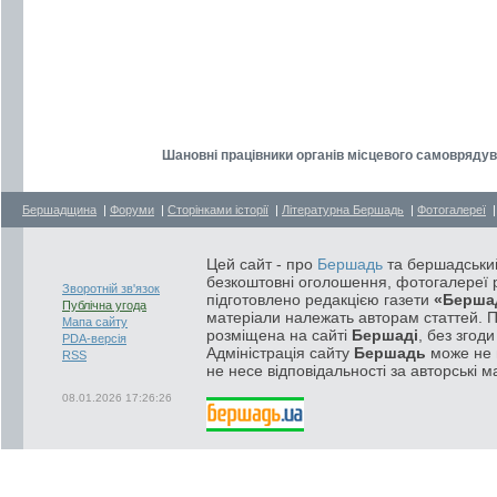
Шановні працівники органів місцевого самоврядува
Бершадщина
|
Форуми
|
Сторінками історії
|
Літературна Бершадь
|
Фотогалереї
Цей сайт - про
Бершадь
та бершадський
безкоштовні оголошення, фотогалереї р
Зворотній зв'язок
підготовлено редакцією газети
«Берша
Публічна угода
матеріали належать авторам статтей. 
Мапа сайту
розміщена на сайті
Бершаді
, без згод
PDA-версія
Адміністрація сайту
Бершадь
може не п
RSS
не несе відповідальності за авторські м
08.01.2026 17:26:26