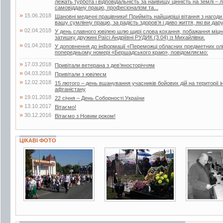
лежать турбота і відповідальність за найвищу цінність на землі –
самовіддану працю, професіоналізм та...
»
15.06.2018
Шановні медичні працівники! Прийміть найщиріші вітання з нагоди
вашу сумлінну працю, за радість здоров’я і диво життя, які ви дар
»
02.04.2018
У день славного ювілею шлю щирі слова кохання, побажання міцног
затишку дружині Раїсі Андріївні РУДИК (3.04) із Михайлівки.
»
01.04.2018
У доповнення до інформації «Переможці обласних предметних олі
попередньому номері «Бершадського краю», повідомляємо:
»
17.03.2018
Привітали ветерана з дев’яносторіччям
»
04.03.2018
Привітали з ювілеєм
»
12.02.2018
15 лютого – день вшанування учасників бойових дій на території і
афганістану
»
19.01.2018
22 січня – День Соборності України
»
13.10.2017
Вітаємо!
»
30.12.2016
Вітаємо з Новим роком!
ЦІКАВІ ФОТО
5 фото
10 фото
4 фото