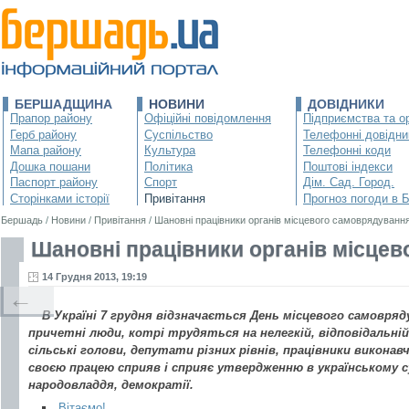
БЕРШАДЩИНА
НОВИНИ
ДОВІДНИКИ
Прапор району
Офіційні повідомлення
Підприємства та ор
Герб району
Суспільство
Телефонні довідни
Мапа району
Культура
Телефонні коди
Дошка пошани
Політика
Поштові індекси
Паспорт району
Спорт
Дім. Сад. Город.
Сторінками історії
Привітання
Прогноз погоди в 
Бершадь
/
Новини
/
Привітання
/
Шановні працівники органів місцевого самоврядування,
Шановні працівники органів місцево
14 Грудня 2013, 19:19
←
В Україні 7 грудня відзначається День місцевого самовряд
причетні люди, котрі трудяться на нелегкій, відповідальній
сільські голови, депутати різних рівнів, працівники виконавч
своєю працею сприяв і сприяє утвердженню в українському с
народовладдя, демократії.
Вітаємо!