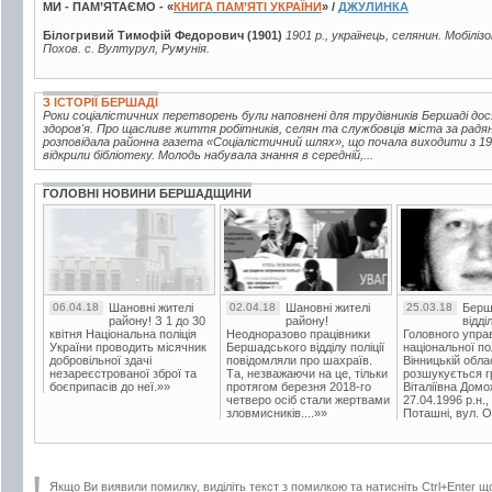
МИ - ПАМ’ЯТАЄМО - «
КНИГА ПАМ’ЯТІ УКРАЇНИ
» /
ДЖУЛИНКА
Білогривий Тимофій Федорович (1901)
1901 р., українець, селянин. Мобіліз
Похов. с. Вултурул, Румунія.
З ІСТОРІЇ БЕРШАДІ
Роки соціалістичних перетворень були наповнені для трудівників Бершаді до
здоров'я. Про щасливе життя робітників, селян та службовців міста за радян
розповідала районна газета «Соціалістичний шлях», що почала виходити з 193
відкрили бібліотеку. Молодь набувала знання в середній,...
ГОЛОВНІ НОВИНИ БЕРШАДЩИНИ
06.04.18
Шановні жителі
02.04.18
Шановні жителі
25.03.18
Берш
району! З 1 до 30
району!
відді
квітня Національна поліція
Неодноразово працівники
Головного упра
України проводить місячник
Бершадського відділу поліції
національної пол
добровільної здачі
повідомляли про шахраїв.
Вінницькій обла
незареєстрованої зброї та
Та, незважаючи на це, тільки
розшукується гр
боєприпасів до неї.»»
протягом березня 2018-го
Віталіївна Домо
четверо осіб стали жертвами
27.04.1996 р.н.,
зловмисників....»»
Поташні, вул. Ос
Якщо Ви виявили помилку, виділіть текст з помилкою та натисніть Ctrl+Enter щ