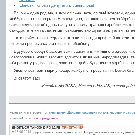
Шановні голови і депутати місцевих рад!
Всі ми – одна родина, в якої спільна мета, спільні інтереси, єдин
майбутнє – це наша рідна Бершадщина, це наша незалежна Україна
самоврядування об’єднає нас у спільному прагненні зробити місто 
самодостатніми та здатними повноцінно вирішувати актуальні пита
То ж прийміть наші сердечні вітання з нагоди професійного свят
високий професіоналізм і вірність обов’язку.
Від усього серця бажаємо вам і вашим рідним міцного здоров’я, 
благополуччя, нових вагомих здобутків як на ниві народовладдя, та
ім’я розквіту рідного краю, зростання добробуту всього українськог
Упевненості вам і віри у краще майбутнє, процвітання, Божої благ
Зі святом вас!
Михайло БУРЛАКА, Микола ГРАБЧАК, голова райдер
Релевантні матеріали:
Вітання тижня
Шановні працівники органів місцевого самов
земляки!
Теги:
самоврядування
ДИВІТЬСЯ ТАКОЖ В РОЗДІЛІ
ПРИВІТАННЯ
»
15.06.2018
Дорогі колеги та ветерани галузі! Із професійним святом – Днем 