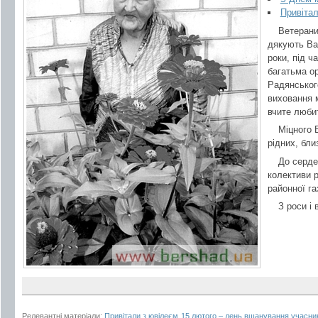
Привітал
Ветерани
дякують Ва
роки, під ч
багатьма о
Радянського
виховання 
вчите люби
Міцного 
рідних, бли
До серде
колективи р
районної га
З роси і
Релевантні матеріали:
Привітали з ювілеєм
15 лютого – день вшанування учасникі