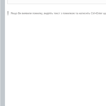
Якщо Ви виявили помилку, виділіть текст з помилкою та натисніть Ctrl+Enter щ