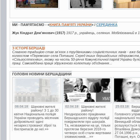
МИ - ПАМ’ЯТАЄМО - «
КНИГА ПАМ’ЯТІ УКРАЇНИ
» /
СЕРЕДИНКА
Жук Кіндрат Дем'янович (1917)
1917 р., українець, селянин. Мобілізований в 
З ІСТОРІЇ БЕРШАДІ
Славною традицією став зв'язок з трудівниками соціалістичних ланів - вже 
колгоспом «Перемога» села Поташні. Серед інших бершадських підприємств,
«Сільгосптехніки», якому на честь 50-річчя Комуністичної партії України бу
праці. Самовіддана праця здруженого колективу об'єднання...
ГОЛОВНІ НОВИНИ БЕРШАДЩИНИ
06.04.18
Шановні жителі
02.04.18
Шановні жителі
25.03.18
Берш
району! З 1 до 30
району!
відді
квітня Національна поліція
Неодноразово працівники
Головного упра
України проводить місячник
Бершадського відділу поліції
національної пол
добровільної здачі
повідомляли про шахраїв.
Вінницькій обла
незареєстрованої зброї та
Та, незважаючи на це, тільки
розшукується гр
боєприпасів до неї.»»
протягом березня 2018-го
Віталіївна Домо
четверо осіб стали жертвами
27.04.1996 р.н.,
зловмисників....»»
Поташні, вул. Ос