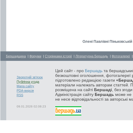
Олені Павлівні Піньковській 
Бершадщина
|
Форуми
|
Сторінками історії
|
Літературна Бершадь
|
Фотогалереї
Цей сайт - про
Бершадь
та бершадський
безкоштовні оголошення, фотогалереї р
Зворотній зв'язок
підготовлено редакцією газети
«Берша
Публічна угода
матеріали належать авторам статтей. 
Мапа сайту
розміщена на сайті
Бершаді
, без згод
PDA-версія
Адміністрація сайту
Бершадь
може не п
RSS
не несе відповідальності за авторські м
09.01.2026 02:08:23