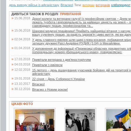
день виводу військ із афганістану
Вітаємо!
Теги:
ветеран
ветеранів
хлібопродукт
ДИВІТЬСЯ ТАКОЖ В РОЗДІЛІ
ПРИВІТАННЯ
»
15.06.2018
Дорогі колеги та ветерани галузі! Із професійним святом – Днем 
лежать турбота і відповідальність за найвищу цінність на землі –
самовіддану працю, професіоналізм та...
»
15.06.2018
Шановні медичні працівники! Прийміть найщиріші вітання з нагоди
вашу сумлінну працю, за радість здоров’я і диво життя, які ви дар
»
02.04.2018
У день славного ювілею шлю щирі слова кохання, побажання міцног
затишку дружині Раїсі Андріївні РУДИК (3.04) із Михайлівки.
»
01.04.2018
У доповнення до інформації «Переможці обласних предметних олі
попередньому номері «Бершадського краю», повідомляємо:
»
17.03.2018
Привітали ветерана з дев’яносторіччям
»
04.03.2018
Привітали з ювілеєм
»
12.02.2018
15 лютого – день вшанування учасників бойових дій на території і
афганістану
»
19.01.2018
22 січня – День Соборності України
»
13.10.2017
Вітаємо!
»
30.12.2016
Вітаємо з Новим роком!
ЦІКАВІ ФОТО
3 фото
3 фото
4 фото