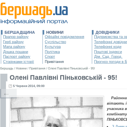
БЕРШАДЩИНА
НОВИНИ
ДОВІДНИКИ
Прапор району
Офіційні повідомлення
Підприємства та ор
Герб району
Суспільство
Телефонні довідни
Мапа району
Культура
Телефонні коди
Дошка пошани
Політика
Поштові індекси
Паспорт району
Спорт
Дім. Сад. Город.
Сторінками історії
Привітання
Прогноз погоди в 
Бершадь
/
Новини
/
Привітання
/
Олені Павлівні Піньковській - 95!
Олені Павлівні Піньковській - 95!
5 Червня 2014, 09:00
←
Районна
вітають і
учасника 
комбінату
ПІНЬКОВС
З Днем м