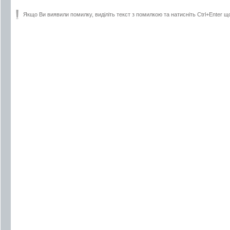
Якщо Ви виявили помилку, виділіть текст з помилкою та натисніть Ctrl+Enter щ