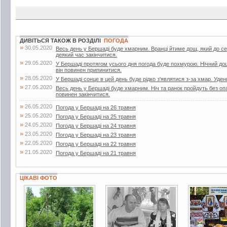
ДИВІТЬСЯ ТАКОЖ В РОЗДІЛІ
ПОГОДА
»
30.05.2020
Весь день у Бершаді буде хмарним. Вранці йтиме дощ, який до с
деякий час закінчитися.
»
29.05.2020
У Бершаді протягом усього дня погода буде похмурою. Нічний до
він повинен припинитися.
»
28.05.2020
У Бершаді сонце в цей день буде рідко з'являтися з-за хмар. Уден
»
27.05.2020
Весь день у Бершаді буде хмарним. Ніч та ранок пройдуть без опа
повинен закінчитися.
»
26.05.2020
Погода у Бершаді на 26 травня
»
25.05.2020
Погода у Бершаді на 25 травня
»
24.05.2020
Погода у Бершаді на 24 травня
»
23.05.2020
Погода у Бершаді на 23 травня
»
22.05.2020
Погода у Бершаді на 22 травня
»
21.05.2020
Погода у Бершаді на 21 травня
ЦІКАВІ ФОТО
7 фото
2 фото
2 фото