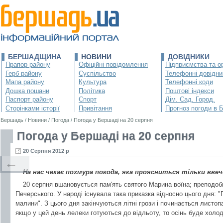
БЕРШАДЩИНА
НОВИНИ
ДОВІДНИКИ
Прапор району
Офіційні повідомлення
Підприємства та ор
Герб району
Суспільство
Телефонні довідни
Мапа району
Культура
Телефонні коди
Дошка пошани
Політика
Поштові індекси
Паспорт району
Спорт
Дім. Сад. Город.
Сторінками історії
Привітання
Прогноз погоди в 
Бершадь
/
Новини
/
Погода
/
Погода у Бершаді на 20 серпня
Погода у Бершаді на 20 серпня
20 Серпня 2012 р
←
На нас чекає похмура погода, яка проясниться тільки ввече
20 серпня вшановується пам'ять святого Марина воїна; преподо
Печерського. У народі існувала така приказка відносно цього дня: "
малини". З цього дня закінчуються літні грози і починається листоп
якщо у цей день лелеки готуються до відльоту, то осінь буде холо