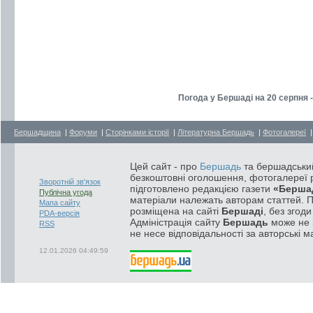
Погода у Бершаді на 20 серпня 
Бершадщина
|
Форуми
|
Сторінками історії
|
Літературна Бершадь
|
Фотогалереї
Цей сайт - про
Бершадь
та бершадський
безкоштовні оголошення, фотогалереї р
Зворотній зв'язок
підготовлено редакцією газети
«Берша
Публічна угода
матеріали належать авторам статтей. 
Мапа сайту
розміщена на сайті
Бершаді
, без згод
PDA-версія
Адміністрація сайту
Бершадь
може не п
RSS
не несе відповідальності за авторські м
12.01.2026 04:49:59