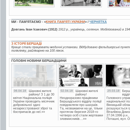
МИ - ПАМ’ЯТАЄМО - «
КНИГА ПАМ’ЯТІ УКРАЇНИ
» /
ЧЕРНЯТКА
Довгань Іван Ісакович (1912)
1912 р., українець, селянин. Мобілізований в 19
З ІСТОРІЇ БЕРШАДІ
Краще стали працювати медичні установи. Відбудовано фельдшерські пункти
поліклініку, райлікарню на 100 ліжок.
ГОЛОВНІ НОВИНИ БЕРШАДЩИНИ
06.04.18
Шановні жителі
02.04.18
Шановні жителі
25.03.18
Берш
району! З 1 до 30
району!
відді
квітня Національна поліція
Неодноразово працівники
Головного упра
України проводить місячник
Бершадського відділу поліції
національної пол
добровільної здачі
повідомляли про шахраїв.
Вінницькій обла
незареєстрованої зброї та
Та, незважаючи на це, тільки
розшукується гр
боєприпасів до неї.»»
протягом березня 2018-го
Віталіївна Домо
четверо осіб стали жертвами
27.04.1996 р.н.,
зловмисників....»»
Поташні, вул. Ос