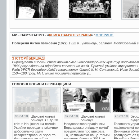
МИ - ПАМ’ЯТАЄМО - «
КНИГА ПАМ’ЯТІ УКРАЇНИ
» /
ФЛОРИНО
Попереля Антон Іванович (1922)
1922 р., українець, селянин. Мобілізований в
З ІСТОРІЇ БЕРШАДІ
Вирощувати високі й сталі врожаї сільськогосподарських культур допомагал
1944 року відновила обробіток колгоспних ланів. Приклад умілого використан
Ради УРСР, бригадир однієї з тракторних бригад К. Н. Синявський. Його брига
150—180 проц. МТС міцно тримала першість у...
ГОЛОВНІ НОВИНИ БЕРШАДЩИНИ
06.04.18
Шановні жителі
02.04.18
Шановні жителі
25.03.18
Берш
району! З 1 до 30
району!
відді
квітня Національна поліція
Неодноразово працівники
Головного упра
України проводить місячник
Бершадського відділу поліції
національної пол
добровільної здачі
повідомляли про шахраїв.
Вінницькій обла
незареєстрованої зброї та
Та, незважаючи на це, тільки
розшукується гр
боєприпасів до неї.»»
протягом березня 2018-го
Віталіївна Домо