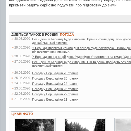
прикмети радять серйозно подумати про підготовку до зими.
ДИВІТЬСЯ ТАКОЖ В РОЗДІЛІ
ПОГОДА
»
30.05.2020
Весь день у Бершаді буде хмарним. Вранці йтиме дощ, який до с
деякий час закінчитися.
»
29.05.2020
У Бершаді протягом усього дня погода буде похмурою. Нічний до
він повинен припинитися.
»
28.05.2020
У Бершаді сонце в цей день буде рідко з'являтися з-за хмар. Уден
»
27.05.2020
Весь день у Бершаді буде хмарним. Ніч та ранок пройдуть без опа
повинен закінчитися.
»
26.05.2020
Погода у Бершаді на 26 травня
»
25.05.2020
Погода у Бершаді на 25 травня
»
24.05.2020
Погода у Бершаді на 24 травня
»
23.05.2020
Погода у Бершаді на 23 травня
»
22.05.2020
Погода у Бершаді на 22 травня
»
21.05.2020
Погода у Бершаді на 21 травня
ЦІКАВІ ФОТО
2 фото
3 фото
3 фот