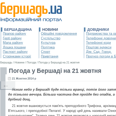
БЕРШАДЩИНА
НОВИНИ
ДОВІДНИКИ
Прапор району
Офіційні повідомлення
Підприємства та ор
Герб району
Суспільство
Телефонні довідни
Мапа району
Культура
Телефонні коди
Дошка пошани
Політика
Поштові індекси
Паспорт району
Спорт
Дім. Сад. Город.
Сторінками історії
Привітання
Прогноз погоди в 
Бершадь
/
Новини
/
Погода
/
Погода у Бершаді на 21 жовтня
Погода у Бершаді на 21 жовтня
21 Жовтня 2014 р
←
Ясним небо у Бершаді буде тільки вранці, потім його за
до пізнього вечора. Більша частина дня пройде без опадів, а
дрібний дощ.
21 жовтня вшановується пам'ять преподобного Трифона, архіман
В'ятського, і преподобної Пелагеї. У народі цей день називали Озноб
холоднішатиме". Здавна день 21 жовтня вважався у народній метео