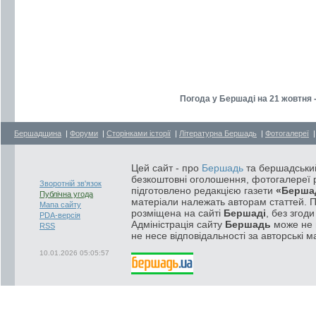
Погода у Бершаді на 21 жовтня 
Бершадщина
|
Форуми
|
Сторінками історії
|
Літературна Бершадь
|
Фотогалереї
Цей сайт - про
Бершадь
та бершадський
безкоштовні оголошення, фотогалереї р
Зворотній зв'язок
підготовлено редакцією газети
«Берша
Публічна угода
матеріали належать авторам статтей. 
Мапа сайту
розміщена на сайті
Бершаді
, без згод
PDA-версія
Адміністрація сайту
Бершадь
може не п
RSS
не несе відповідальності за авторські м
10.01.2026 05:05:57