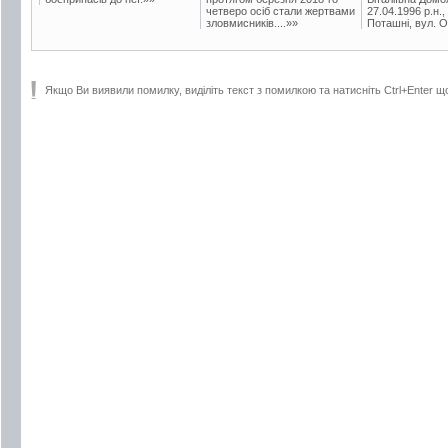
четверо осіб стали жертвами
27.04.1996 р.н.,
зловмисників....»»
Поташні, вул. Ос
Якщо Ви виявили помилку, виділіть текст з помилкою та натисніть Ctrl+Enter щ