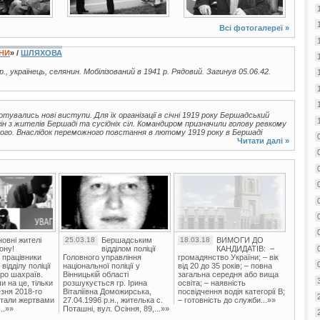
Всі фотогалереї »
ЇНИ
» /
ШЛЯХОВА
р., українець, селянин. Мобілізований в 1941 р. Рядовий. Загинув 05.06.42.
тувались нові виступи. Для їх організації в січні 1919 року Бершадський
ін з жителів Бершаді та сусідніх сіл. Командиром призначили голову ревкому
кого. Внаслідок переможного повстання в лютому 1919 року в Бершаді
Читати далі »
овні жителі
25.03.18
Бершадським
18.03.18
ВИМОГИ ДО
ону!
відділом поліції
КАНДИДАТІВ: –
 працівники
Головного управління
громадянство України; – вік
ідділу поліції
національної поліції у
від 20 до 35 років; – повна
ро шахраїв.
Вінницькій області
загальна середня або вища
и на це, тільки
розшукується гр. Ірина
освіта; – наявність
зня 2018-го
Віталіївна Доможирська,
посвідчення водія категорії В;
стали жертвами
27.04.1996 р.н., жителька с.
– готовність до служби...»»
..»»
Поташні, вул. Осіння, 89,...»»