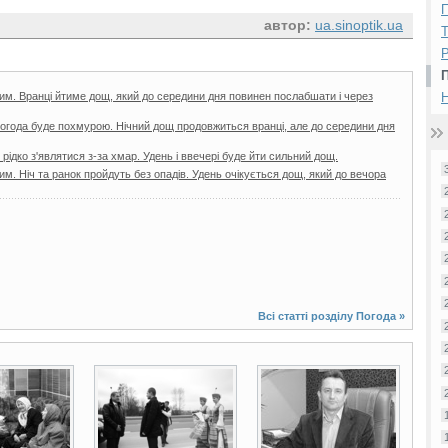
П
автор:
ua.sinoptik.ua
Р
им. Вранці йтиме дощ, який до середини дня повинен послабшати і через
Н
погода буде похмурою. Нічний дощ продовжиться вранці, але до середини дня
рідко з'являтися з-за хмар. Удень і ввечері буде йти сильний дощ.
м. Ніч та ранок пройдуть без опадів. Удень очікується дощ, який до вечора
Всі статті розділу
Погода
»
2 фото
5 фото