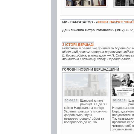
МИ - ПАМ’ЯТАЄМО - «
КНИГА ПАМ’ЯТІ УКРА
Данильченко Петро Романович (1912)
1912 
З ІСТОРІЇ БЕРШАДІ
Робітники й селяни не припиняли боротьби: го
підпільний ревком створив партизанський заг
В. Кривоходкіна, а комісаром — П. Соболевсь
відновлено Радянську владу. Народна влада...
ГОЛОВНІ НОВИНИ БЕРШАДЩИНИ
06.04.18
Шановні жителі
02.04.18
Шан
району! З 1 до 30
рай
квітня Національна поліція
Неодноразово
України проводить місячник
Бершадського в
добровільної здачі
повідомляли п
незареєстрованої зброї та
Та, незважаюч
боєприпасів до неї.»»
протягом бере
четверо осіб 
зловмисників..