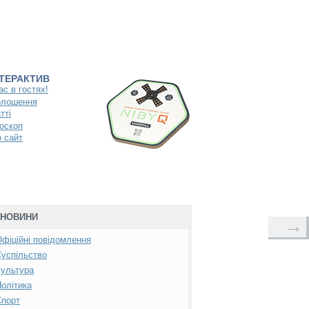
НТЕРАКТИВ
ас в гостях!
олошення
тті
оскоп
 сайт
НОВИНИ
→
фіційні повідомлення
успільство
ультура
олітика
Спорт