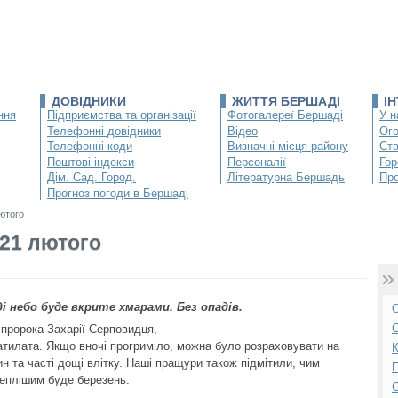
ДОВІДНИКИ
ЖИТТЯ БЕРШАДІ
І
ння
Підприємства та організації
Фотогалереї Бершаді
У н
Телефонні довідники
Відео
Ог
Телефонні коди
Визначні місця району
Ста
Поштові індекси
Персоналії
Гор
Дім. Сад. Город.
Літературна Бершадь
Про
Прогноз погоди в Бершаді
ютого
 21 лютого
і небо буде вкрите хмарами. Без опадів.
О
С
 пророка Захарії Серповидця,
тилата. Якщо вночі прогриміло, можна було розраховувати на
К
н та часті дощі влітку. Наші пращури також підмітили, чим
П
теплішим буде березень.