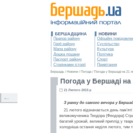
БЕРШАДЩИНА
НОВИНИ
Прапор району
Офіційні повідомле
Герб району
Суспільство
Мапа району
Культура
Дошка пошани
Політика
Паспорт району
Спорт
Сторінками історії
Привітання
Бершадь
/
Новини
/
Погода
/
Погода у Бершаді на 21 л
Погода у Бершаді на
21 Лютого 2015 р
←
З ранку до самого вечора у Бершад
21 лютого відзначається день пам’яті
великомученика Теодора (Феодора) Стра
багатий урожай, великий приплід у твари
холодніша остання неділя лютого, тим 