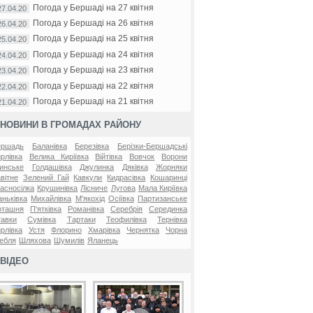
Погода у Бершаді на 27 квітня
27.04.20
Погода у Бершаді на 26 квітня
26.04.20
Погода у Бершаді на 25 квітня
25.04.20
Погода у Бершаді на 24 квітня
24.04.20
Погода у Бершаді на 23 квітня
23.04.20
Погода у Бершаді на 22 квітня
22.04.20
Погода у Бершаді на 21 квітня
21.04.20
НОВИНИ В ГРОМАДАХ РАЙОНУ
ершадь
Баланівка
Березівка
Берізки-Бершадські
рлівка
Велика Киріївка
Війтівка
Вовчок
Ворони
инське
Голдашівка
Джулинка
Дяківка
Жорняки
вітне
Зелений Гай
Кавкули
Кидрасівка
Кошаринці
асносілка
Крушинівка
Лісниче
Лугова
Мала Киріївка
ньківка
Михайлівка
М'якохід
Осіївка
Партизанське
оташня
П'ятківка
Романівка
Серебрія
Серединка
авки
Сумівка
Тартаки
Теофилівка
Тернівка
рлівка
Устя
Флорино
Хмарівка
Чернятка
Чорна
ебля
Шляхова
Шумилів
Яланець
ВІДЕО