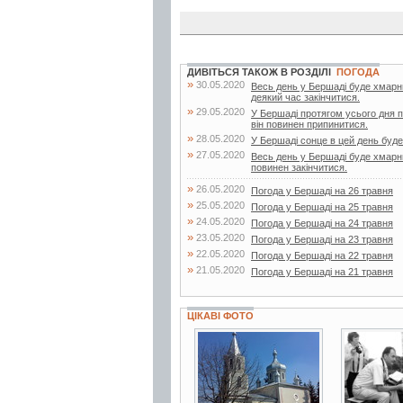
ДИВІТЬСЯ ТАКОЖ В РОЗДІЛІ
ПОГОДА
»
30.05.2020
Весь день у Бершаді буде хмарн
деякий час закінчитися.
»
29.05.2020
У Бершаді протягом усього дня 
він повинен припинитися.
»
28.05.2020
У Бершаді сонце в цей день буде 
»
27.05.2020
Весь день у Бершаді буде хмарни
повинен закінчитися.
»
26.05.2020
Погода у Бершаді на 26 травня
»
25.05.2020
Погода у Бершаді на 25 травня
»
24.05.2020
Погода у Бершаді на 24 травня
»
23.05.2020
Погода у Бершаді на 23 травня
»
22.05.2020
Погода у Бершаді на 22 травня
»
21.05.2020
Погода у Бершаді на 21 травня
ЦІКАВІ ФОТО
3 фото
10 фото