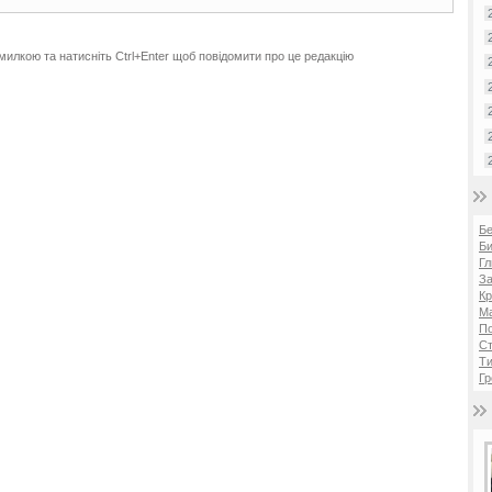
милкою та натисніть Ctrl+Enter щоб повідомити про це редакцію
Б
Би
Гл
За
Кр
Ма
П
Ст
Ти
Гр