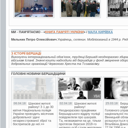
МИ - ПАМ’ЯТАЄМО - «
КНИГА ПАМ’ЯТІ УКРАЇНИ
» /
МАЛА КИРІЇВКА
Мельник Петро Олексійович
Українець, селянин. Мобілізований в 1944 р. Ряд
З ІСТОРІЇ БЕРШАДІ
Виконуючи інтернаціональний обов'язок, трудящі Бершаді неодноразово збир
військам Іспанії. Значні кошти надходили від бершадців у фонд зміцнення обор
добровільних організацій Червоного Хреста та Тсоавіахіму.
ГОЛОВНІ НОВИНИ БЕРШАДЩИНИ
06.04.18
Шановні жителі
02.04.18
Шановні жителі
25.03.18
Берш
району! З 1 до 30
району!
відді
квітня Національна поліція
Неодноразово працівники
Головного упра
України проводить місячник
Бершадського відділу поліції
національної пол
добровільної здачі
повідомляли про шахраїв.
Вінницькій обла
незареєстрованої зброї та
Та, незважаючи на це, тільки
розшукується гр
боєприпасів до неї.»»
протягом березня 2018-го
Віталіївна Домо
четверо осіб стали жертвами
27.04.1996 р.н.,