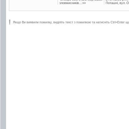
зловмисників....»»
Поташні, вул. Ос
Якщо Ви виявили помилку, виділіть текст з помилкою та натисніть Ctrl+Enter щ