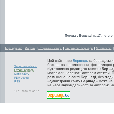
Погода у Бершаді на 17 лютого 
Бершадщина
|
Форуми
|
Сторінками історії
|
Літературна Бершадь
|
Фотогалереї
Цей сайт - про
Бершадь
та бершадський
безкоштовні оголошення, фотогалереї р
Зворотній зв'язок
підготовлено редакцією газети
«Берша
Публічна угода
матеріали належать авторам статтей. 
Мапа сайту
розміщена на сайті
Бершаді
, без згод
PDA-версія
Адміністрація сайту
Бершадь
може не п
RSS
не несе відповідальності за авторські м
11.01.2026 21:03:15