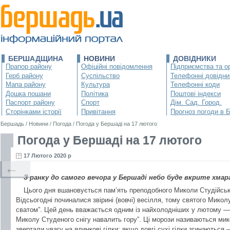
БЕРШАДЩИНА
НОВИНИ
ДОВІДНИКИ
Прапор району
Офіційні повідомлення
Підприємства та ор
Герб району
Суспільство
Телефонні довідни
Мапа району
Культура
Телефонні коди
Дошка пошани
Політика
Поштові індекси
Паспорт району
Спорт
Дім. Сад. Город.
Сторінками історії
Привітання
Прогноз погоди в 
Бершадь
/
Новини
/
Погода
/
Погода у Бершаді на 17 лютого
Погода у Бершаді на 17 лютого
17 Лютого 2020 р
←
З ранку до самого вечора у Бершаді небо буде вкрите хмара
Цього дня вшановується пам’ять преподобного Миколи Студійськ
Відсьогодні починалися звірині (вовчі) весілля, тому святого Мико
сватом”. Цей день вважається одним із найхолодніших у лютому — с
Миколу Студеного снігу навалить гору”. Ці морози називаються ми
звертали увагу на ялинкові гілки: якщо довгі сухі гілки згинаються