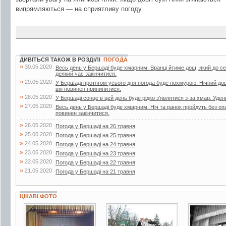
випрямляються — на сприятливу погоду.
ДИВІТЬСЯ ТАКОЖ В РОЗДІЛІ
ПОГОДА
»
30.05.2020
Весь день у Бершаді буде хмарним. Вранці йтиме дощ, який до с
деякий час закінчитися.
»
29.05.2020
У Бершаді протягом усього дня погода буде похмурою. Нічний до
він повинен припинитися.
»
28.05.2020
У Бершаді сонце в цей день буде рідко з'являтися з-за хмар. Уден
»
27.05.2020
Весь день у Бершаді буде хмарним. Ніч та ранок пройдуть без опа
повинен закінчитися.
»
26.05.2020
Погода у Бершаді на 26 травня
»
25.05.2020
Погода у Бершаді на 25 травня
»
24.05.2020
Погода у Бершаді на 24 травня
»
23.05.2020
Погода у Бершаді на 23 травня
»
22.05.2020
Погода у Бершаді на 22 травня
»
21.05.2020
Погода у Бершаді на 21 травня
ЦІКАВІ ФОТО
3 фото
7 фото
2 фото