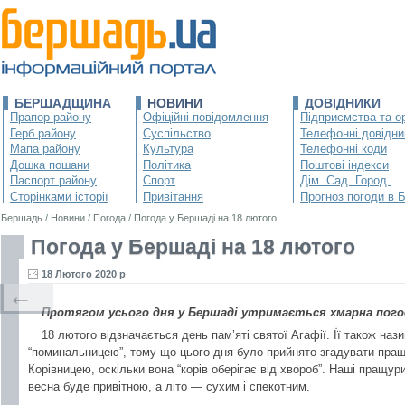
БЕРШАДЩИНА
НОВИНИ
ДОВІДНИКИ
Прапор району
Офіційні повідомлення
Підприємства та ор
Герб району
Суспільство
Телефонні довідни
Мапа району
Культура
Телефонні коди
Дошка пошани
Політика
Поштові індекси
Паспорт району
Спорт
Дім. Сад. Город.
Сторінками історії
Привітання
Прогноз погоди в 
Бершадь
/
Новини
/
Погода
/
Погода у Бершаді на 18 лютого
Погода у Бершаді на 18 лютого
18 Лютого 2020 р
←
Протягом усього дня у Бершаді утримається хмарна погод
18 лютого відзначається день пам’яті святої Агафії. Її також наз
“поминальницею”, тому що цього дня було прийнято згадувати пра
Корівницею, оскільки вона “корів оберігає від хвороб”. Наші пращур
весна буде привітною, а літо — сухим і спекотним.