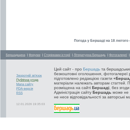
Погода у Бершаді на 18 лютого 
Бершадщина
|
Форуми
|
Сторінками історії
|
Літературна Бершадь
|
Фотогалереї
Цей сайт - про
Бершадь
та бершадський
безкоштовні оголошення, фотогалереї р
Зворотній зв'язок
підготовлено редакцією газети
«Берша
Публічна угода
матеріали належать авторам статтей. 
Мапа сайту
розміщена на сайті
Бершаді
, без згод
PDA-версія
Адміністрація сайту
Бершадь
може не п
RSS
не несе відповідальності за авторські м
12.01.2026 19:35:03