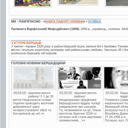
МИ - ПАМ’ЯТАЄМО - «
КНИГА ПАМ’ЯТІ УКРАЇНИ
» /
ОСІЇВКА
Палянига Варфоломій Мефодійович (1906)
1906 р., українець, селянин. Моб
З ІСТОРІЇ БЕРШАДІ
У квітні—травні 1920 року в районі Бершаді йшли запеклі бої з бандами Тютюнн
місто і вчинили жорстоку розправу над радянськими людьми. Частини 45-ї дивізі
визволили Бершадь від ворогів.
ГОЛОВНІ НОВИНИ БЕРШАДЩИНИ
06.04.18
Шановні жителі
02.04.18
Шановні жителі
25.03.18
Берш
району! З 1 до 30
району!
відді
квітня Національна поліція
Неодноразово працівники
Головного упра
України проводить місячник
Бершадського відділу поліції
національної пол
добровільної здачі
повідомляли про шахраїв.
Вінницькій обла
незареєстрованої зброї та
Та, незважаючи на це, тільки
розшукується гр
боєприпасів до неї.»»
протягом березня 2018-го
Віталіївна Домо
четверо осіб стали жертвами
27.04.1996 р.н.,
зловмисників....»»
Поташні, вул. Ос