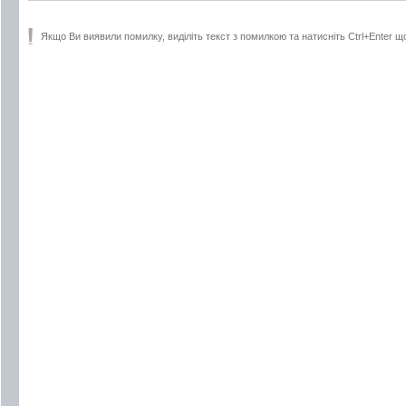
Якщо Ви виявили помилку, виділіть текст з помилкою та натисніть Ctrl+Enter щ