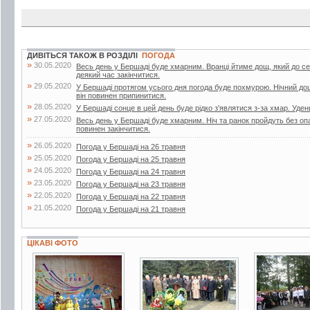
ДИВІТЬСЯ ТАКОЖ В РОЗДІЛІ
ПОГОДА
»
30.05.2020
Весь день у Бершаді буде хмарним. Вранці йтиме дощ, який до с
деякий час закінчитися.
»
29.05.2020
У Бершаді протягом усього дня погода буде похмурою. Нічний до
він повинен припинитися.
»
28.05.2020
У Бершаді сонце в цей день буде рідко з'являтися з-за хмар. Уден
»
27.05.2020
Весь день у Бершаді буде хмарним. Ніч та ранок пройдуть без опа
повинен закінчитися.
»
26.05.2020
Погода у Бершаді на 26 травня
»
25.05.2020
Погода у Бершаді на 25 травня
»
24.05.2020
Погода у Бершаді на 24 травня
»
23.05.2020
Погода у Бершаді на 23 травня
»
22.05.2020
Погода у Бершаді на 22 травня
»
21.05.2020
Погода у Бершаді на 21 травня
ЦІКАВІ ФОТО
4 фото
27 фото
13 фото