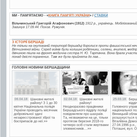
МИ - ПАМ’ЯТАЄМО - «
КНИГА ПАМ’ЯТІ УКРАЇНИ
» /
СТАВКИ
Вільчинський Григорій Агафонович (1912)
1912 р., українець. Мобілізован
Загинув 17.09.44. Похов. Румунія.
З ІСТОРІЇ БЕРШАДІ
Не тільки на окупованій території бершадці боролися проти фашистської неч
Вітчизняної війни. Серед воїнів були колишні робітники, селяни, вчителі, медп
дівчиною пішла на фронт медична сестра Н. Ю. Тартачна. Вона брала участь 
понад двісті поранених. Там же була прийнята до лав...
ГОЛОВНІ НОВИНИ БЕРШАДЩИНИ
06.04.18
Шановні жителі
02.04.18
Шановні жителі
25.03.18
Берш
району! З 1 до 30
району!
відді
квітня Національна поліція
Неодноразово працівники
Головного упра
України проводить місячник
Бершадського відділу поліції
національної пол
добровільної здачі
повідомляли про шахраїв.
Вінницькій обла
незареєстрованої зброї та
Та, незважаючи на це, тільки
розшукується гр
боєприпасів до неї.»»
протягом березня 2018-го
Віталіївна Домо
четверо осіб стали жертвами
27.04.1996 р.н.,
зловмисників....»»
Поташні, вул. Ос