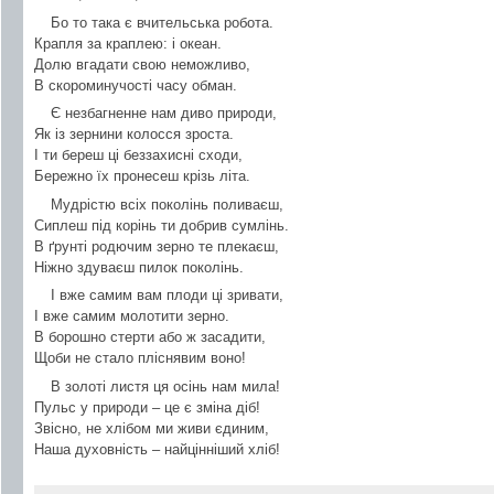
Бо то така є вчительська робота.
Крапля за краплею: і океан.
Долю вгадати свою неможливо,
В скороминучості часу обман.
Є незбагненне нам диво природи,
Як із зернини колосся зроста.
І ти береш ці беззахисні сходи,
Бережно їх пронесеш крізь літа.
Мудрістю всіх поколінь поливаєш,
Сиплеш під корінь ти добрив сумлінь.
В ґрунті родючим зерно те плекаєш,
Ніжно здуваєш пилок поколінь.
І вже самим вам плоди ці зривати,
І вже самим молотити зерно.
В борошно стерти або ж засадити,
Щоби не стало пліснявим воно!
В золоті листя ця осінь нам мила!
Пульс у природи – це є зміна діб!
Звісно, не хлібом ми живи єдиним,
Наша духовність – найцінніший хліб!