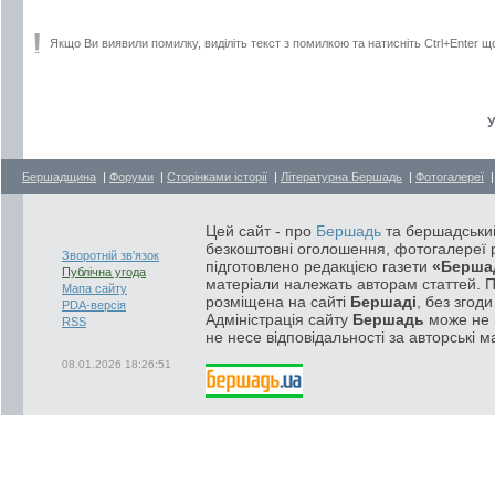
Якщо Ви виявили помилку, виділіть текст з помилкою та натисніть Ctrl+Enter щ
У
Бершадщина
|
Форуми
|
Сторінками історії
|
Літературна Бершадь
|
Фотогалереї
Цей сайт - про
Бершадь
та бершадський
безкоштовні оголошення, фотогалереї р
Зворотній зв'язок
підготовлено редакцією газети
«Берша
Публічна угода
матеріали належать авторам статтей. 
Мапа сайту
розміщена на сайті
Бершаді
, без згод
PDA-версія
Адміністрація сайту
Бершадь
може не п
RSS
не несе відповідальності за авторські м
08.01.2026 18:26:51