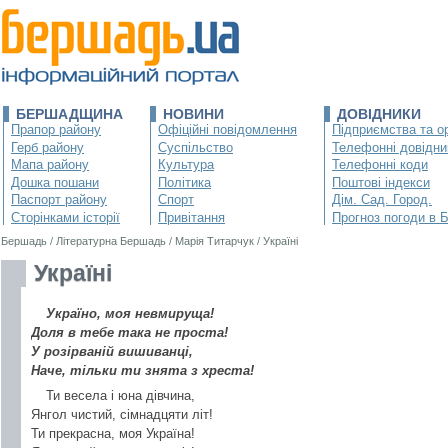
БЕРШАДЩИНА
НОВИНИ
ДОВІДНИКИ
Прапор району
Офіційні повідомлення
Підприємства та ор
Герб району
Суспільство
Телефонні довідни
Мапа району
Культура
Телефонні коди
Дошка пошани
Політика
Поштові індекси
Паспорт району
Спорт
Дім. Сад. Город.
Сторінками історії
Привітання
Прогноз погоди в 
Бершадь
/
Літературна Бершадь
/
Марія Титарчук
/
Україні
Україні
Україно, моя невмируща!
Доля в тебе така не проста!
У розірваній вишиванці,
Наче, тільки ти знята з хреста!
Ти весела і юна дівчина,
Янгол чистий, сімнадцяти літ!
Ти прекрасна, моя Україна!