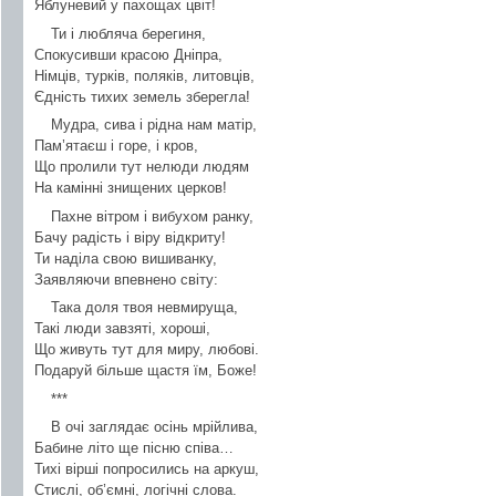
Яблуневий у пахощах цвіт!
Ти і любляча берегиня,
Спокусивши красою Дніпра,
Німців, турків, поляків, литовців,
Єдність тихих земель зберегла!
Мудра, сива і рідна нам матір,
Пам’ятаєш і горе, і кров,
Що пролили тут нелюди людям
На камінні знищених церков!
Пахне вітром і вибухом ранку,
Бачу радість і віру відкриту!
Ти наділа свою вишиванку,
Заявляючи впевнено світу:
Така доля твоя невмируща,
Такі люди завзяті, хороші,
Що живуть тут для миру, любові.
Подаруй більше щастя їм, Боже!
***
В очі заглядає осінь мрійлива,
Бабине літо ще пісню співа…
Тихі вірші попросились на аркуш,
Стислі, об’ємні, логічні слова.