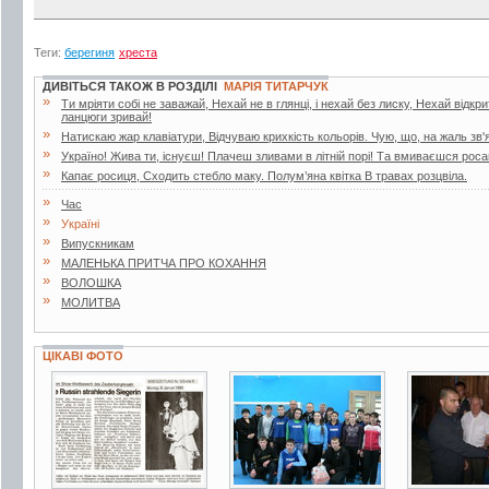
Теги:
берегиня
хреста
ДИВІТЬСЯ ТАКОЖ В РОЗДІЛІ
МАРІЯ ТИТАРЧУК
»
Ти мріяти собі не заважай, Нехай не в глянці, і нехай без лиску, Нехай відкр
ланцюги зривай!
»
Натискаю жар клавіатури, Відчуваю крихкість кольорів. Чую, що, на жаль зв'я
»
Україно! Жива ти, існуєш! Плачеш зливами в літній порі! Та вмиваєшся роса
»
Капає росиця, Сходить стебло маку. Полум’яна квітка В травах розцвіла.
»
Час
»
Україні
»
Випускникам
»
МАЛЕНЬКА ПРИТЧА ПРО КОХАННЯ
»
ВОЛОШКА
»
МОЛИТВА
ЦІКАВІ ФОТО
20 фото
2 фото
3 фото