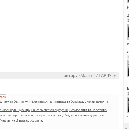
р
м
автор:
«Марія ТИТАРЧУК»
Т
М
РЧУК
і, і нехай без лиску, Нехай відкрита ти вітрам та бризкам, Знімай замок та
 кольорів. Чую, що, на жаль зв'язок відсутній, Розмовляти ти не захотів.
в літній порі! Та вмиваєшся росами в сумі, Райдуг-посмішки дариш свої.
ч
яна квітка В травах розцвіла.