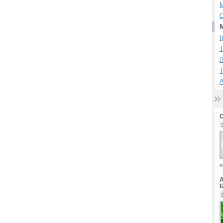
І
Т
Л
Т
А
о
Б