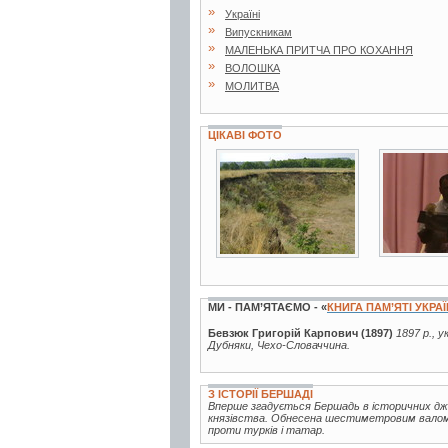
»
Україні
»
Випускникам
»
МАЛЕНЬКА ПРИТЧА ПРО КОХАННЯ
»
ВОЛОШКА
»
МОЛИТВА
ЦІКАВІ ФОТО
14 фото
7 фото
МИ - ПАМ’ЯТАЄМО - «
КНИГА ПАМ’ЯТІ УКРА
Бевзюк Григорій Карпович (1897)
1897 р., у
Дубняки, Чехо-Словаччина.
З ІСТОРІЇ БЕРШАДІ
Вперше згадується Бершадь в історичних дже
князівства. Обнесена шестиметровим валом,
проти турків і татар.