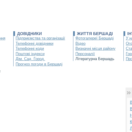
ДОВІДНИКИ
ЖИТТЯ БЕРШАДІ
І
ння
Підприємства та організації
Фотогалереї Бершаді
У н
Телефонні довідники
Відео
Ог
Телефонні коди
Визначні місця району
Ста
Поштові індекси
Персоналії
Гор
Дім. Сад. Город.
Літературна Бершадь
Про
Прогноз погоди в Бершаді
с
К
Л