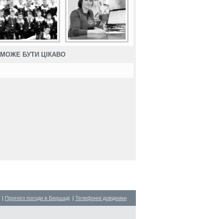
МОЖЕ БУТИ ЦІКАВО
|
Прогноз погоди в Бершаді
|
Телефонні довідники