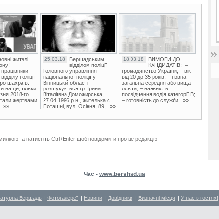
овні жителі
25.03.18
Бершадським
18.03.18
ВИМОГИ ДО
ону!
відділом поліції
КАНДИДАТІВ: –
 працівники
Головного управління
громадянство України; – вік
ідділу поліції
національної поліції у
від 20 до 35 років; – повна
ро шахраїв.
Вінницькій області
загальна середня або вища
и на це, тільки
розшукується гр. Ірина
освіта; – наявність
зня 2018-го
Віталіївна Доможирська,
посвідчення водія категорії В;
стали жертвами
27.04.1996 р.н., жителька с.
– готовність до служби...»»
..»»
Поташні, вул. Осіння, 89,...»»
милкою та натисніть Ctrl+Enter щоб повідомити про це редакцію
Час -
www.bershad.ua
ратурна Бершадь
|
Фотогалереї
|
Новини
|
Довідники
|
Визначні місця
|
У нас в гостях!