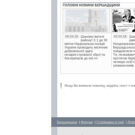
ГОЛОВНІ НОВИНИ БЕРШАДЩИНИ
06.04.18
Шановні жителі
02.04.18
Шан
району! З 1 до 30
рай
квітня Національна поліція
Неодноразово
України проводить місячник
Бершадського в
добровільної здачі
повідомляли п
незареєстрованої зброї та
Та, незважаюч
боєприпасів до неї.»»
протягом бере
четверо осіб 
зловмисників..
Якщо Ви виявили помилку, виділіть текст з по
Бершадщина
|
Форуми
|
Сторінками історії
|
Літе