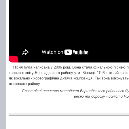
Пісня була написана у 2006 році. Вона стала фінальною піснею п
творчого звіту Бершадського району у м. Вінниці: "Тебе, отчий кра
як вокально - хореографічна дитяча композиція. Так вона виконуєть
візитівкою району.
Слова пісні написала методист Бершадського районного бу
весію та обробку - солісти Р