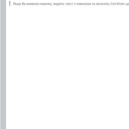
Якщо Ви виявили помилку, виділіть текст з помилкою та натисніть Ctrl+Enter щ