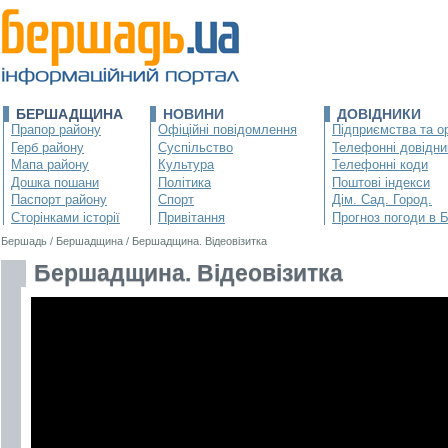
БЕРШАДЩИНА
НОВИНИ
ДОВІДНИКИ
Прапор району
Офіційні повідомлення
Підприємства та ор
Герб району
Суспільство
Телефонні довідни
Мапа району
Культура
Телефонні коди
Дошка пошани
Політика
Поштові індекси
Паспорт району
Спорт
Дім. Сад. Город.
Сторінками історії
Привітання
Прогноз погоди в 
Бершадь
/
Бершадщина
/
Бершадщина. Відеовізитка
Бершадщина. Відеовізитка