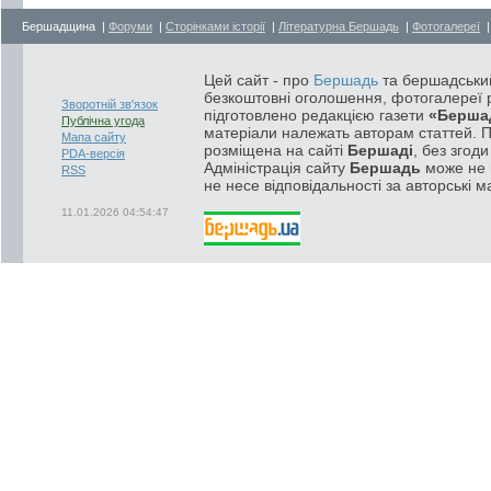
Бершадщина |
Форуми
|
Сторінками історії
|
Літературна Бершадь
|
Фотогалереї
Цей сайт - про
Бершадь
та бершадський
безкоштовні оголошення, фотогалереї р
Зворотній зв'язок
підготовлено редакцією газети
«Берша
Публічна угода
матеріали належать авторам статтей. 
Мапа сайту
розміщена на сайті
Бершаді
, без згод
PDA-версія
Адміністрація сайту
Бершадь
може не п
RSS
не несе відповідальності за авторські м
11.01.2026 04:54:47