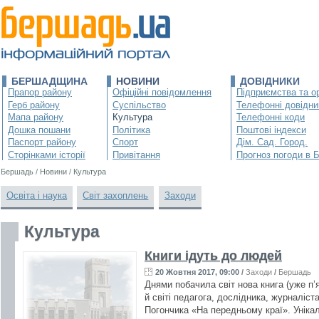
БЕРШАДЩИНА
НОВИНИ
ДОВІДНИКИ
Прапор району
Офіційні повідомлення
Підприємства та ор
Герб району
Суспільство
Телефонні довідни
Мапа району
Культура
Телефонні коди
Дошка пошани
Політика
Поштові індекси
Паспорт району
Спорт
Дім. Сад. Город.
Сторінками історії
Привітання
Прогноз погоди в 
Бершадь
/
Новини
/
Культура
Освіта і наука
Світ захоплень
Заходи
Культура
Книги ідуть до людей
20 Жовтня 2017, 09:00
/
Заходи
/
Бершадь
Днями побачила світ нова книга (уже п’я
й світі педагога, дослідника, журналіст
Погончика «На передньому краї». Унікал