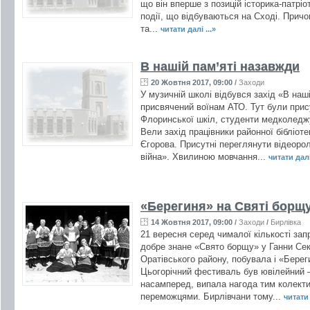
що він вперше з позицій історика-патріо
події, що відбуваються на Сході. Причо
та...
читати далі ...»
В нашій пам’яті назавжди
20 Жовтня 2017, 09:00
/
Заходи
У музичній школі відбувся захід «В наш
присвячений воїнам АТО. Тут були прису
Флоринської шкіл, студенти медколеджу
Вели захід працівники районної бібліоте
Єгорова. Присутні переглянути відеорол
війна». Хвилиною мовчання...
читати далі 
«Берегиня» на Святі борщ
14 Жовтня 2017, 09:00
/
Заходи
/
Бирлівка
21 вересня серед чималої кількості за
добре знане «Свято борщу» у Ганни Секр
Оратівського району, побувала і «Берег
Цьогорічний фестиваль був ювілейний –
насамперед, випала нагода тим колекти
переможцями. Бирлівчани тому...
читати 