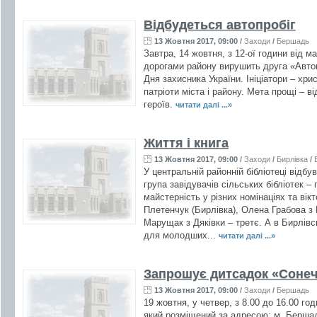
Відбудеться автопробіг
13 Жовтня 2017, 09:00
/
Заходи
/
Бершадь
Завтра, 14 жовтня, з 12-ої години від м
дорогами району вирушить друга «Автоп
Дня захисника України. Ініціатори – хрис
патріоти міста і району. Мета прощі – 
героїв.
читати далі ...»
Життя і книга
13 Жовтня 2017, 09:00
/
Заходи
/
Бирлівка
/
У центральній районній бібліотеці відбу
група завідувачів сільських бібліотек
майстерність у різних номінаціях та вік
Плетенчук (Бирлівка), Олена Грабова з 
Марущак з Дяківки – третє. А в Бирлівсь
для молодших...
читати далі ...»
Запрошує дитсадок «Соне
13 Жовтня 2017, 09:00
/
Заходи
/
Бершадь
19 жовтня, у четвер, з 8.00 до 16.00 го
який розміщений за адресою: м. Бершад