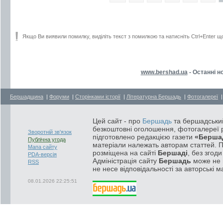
Якщо Ви виявили помилку, виділіть текст з помилкою та натисніть Ctrl+Enter щ
www.bershad.ua
- Останні 
Бершадщина
|
Форуми
|
Сторінками історії
|
Літературна Бершадь
|
Фотогалереї
Цей сайт - про
Бершадь
та бершадський
безкоштовні оголошення, фотогалереї р
Зворотній зв'язок
підготовлено редакцією газети
«Берша
Публічна угода
матеріали належать авторам статтей. 
Мапа сайту
розміщена на сайті
Бершаді
, без згод
PDA-версія
Адміністрація сайту
Бершадь
може не п
RSS
не несе відповідальності за авторські м
08.01.2026 22:25:51