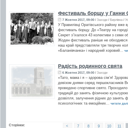
Фестиваль борщу у Ганни 
7 Жовтня 2017, 09:00
/
Заходи
/
Бирлівка
/
У
У Правилівці Оратівського району вже 
фестиваль борщу. До «Театру на городі
Секрет з’їхалося 43 колективи з семи об
Жоден фестиваль раніше не обходився 
наш край представляли три творчих кол
«Баланівчанка» і народний хоровий...
чи
Радість родинного свята
6 Жовтня 2017, 09:00
/
Заходи
«Тато, мама і я – здорова сім’я! Здоров
девізом днями серед першокласників Вел
проведено спортивне свято. Проходило
традицій до занять фізичною культурою 
дозвілля, залучення рідних до занять 
психологічних та емоційних...
читати далі 
Сторінки:
<
7
8
9
10
11