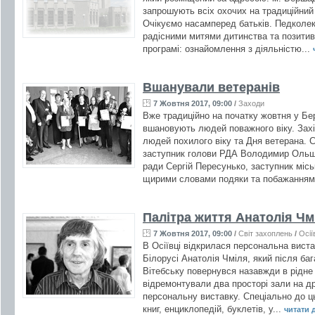
запрошують всіх охочих на традиційний 
Очікуємо насамперед батьків. Педколек
радісними митями дитинства та позити
програмі: ознайомлення з діяльністю...
Вшанували ветеранів
7 Жовтня 2017, 09:00
/
Заходи
Вже традиційно на початку жовтня у Бе
вшановують людей поважного віку. Зах
людей похилого віку та Дня ветерана. 
заступник голови РДА Володимир Ольше
ради Сергій Пересунько, заступник місь
щирими словами подяки та побажанням
Палітра життя Анатолія Чм
7 Жовтня 2017, 09:00
/
Світ захоплень
/
Осії
В Осіївці відкрилася персональна вист
Білорусі Анатолія Чміля, який після баг
Вітебську повернувся назавжди в рідне
відремонтували два просторі зали на др
персональну виставку. Спеціально до ц
книг, енциклопедій, буклетів, у...
читати д