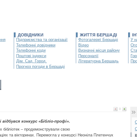
ДОВІДНИКИ
ЖИТТЯ БЕРШАДІ
І
ння
Підприємства та організації
Фотогалереї Бершаді
У н
Телефонні довідники
Відео
Ог
Телефонні коди
Визначні місця району
Ста
Поштові індекси
Персоналії
Гор
Дім. Сад. Город.
Літературна Бершадь
Про
Прогноз погоди в Бершаді
0
 відбувся конкурс «Бібліо-профі».
О
С
их бібліотек – продемонстрували свою
аціях та вікторинах. Перемогла у конкурсі Неоніла Плетенчук