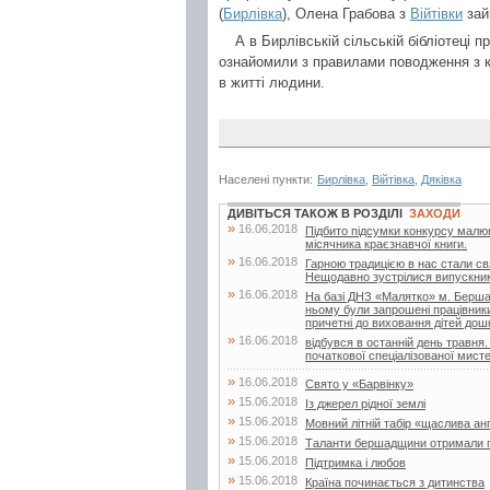
(
Бирлівка
), Олена Грабова з
Війтівки
зай
А в Бирлівській сільській бібліотеці 
ознайомили з правилами поводження з к
в житті людини.
Населені пункти:
Бирлівка
,
Війтівка
,
Дяківка
ДИВІТЬСЯ ТАКОЖ В РОЗДІЛІ
ЗАХОДИ
»
16.06.2018
Підбито підсумки конкурсу малюнк
місячника краєзнавчої книги.
»
16.06.2018
Гарною традицією в нас стали свя
Нещодавно зустрілися випускники 
»
16.06.2018
На базі ДНЗ «Малятко» м. Бершад
ньому були запрошені працівники д
причетні до виховання дітей дошк
»
16.06.2018
відбувся в останній день травня.
початкової спеціалізованої мисте
»
16.06.2018
Свято у «Барвінку»
»
15.06.2018
Із джерел рідної землі
»
15.06.2018
Мовний літній табір «щаслива ан
»
15.06.2018
Таланти бершадщини отримали г
»
15.06.2018
Підтримка і любов
»
15.06.2018
Країна починається з дитинства