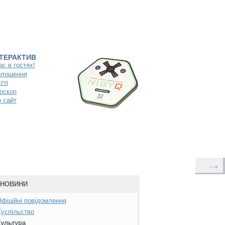
НТЕРАКТИВ
ас в гостях!
олошення
тті
оскоп
 сайт
→
НОВИНИ
фіційні повідомлення
успільство
Культура