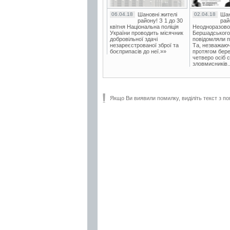
06.04.18
Шановні жителі
02.04.18
Шан
району! З 1 до 30
рай
квітня Національна поліція
Неодноразово
України проводить місячник
Бершадського в
добровільної здачі
повідомляли п
незареєстрованої зброї та
Та, незважаюч
боєприпасів до неї.»»
протягом бере
четверо осіб 
зловмисників..
Якщо Ви виявили помилку, виділіть текст з по