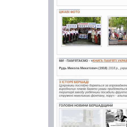
ЦІКАВІ ФОТО
31 фото
19 фото
МИ - ПАМ’ЯТАЄМО - «
КНИГА ПАМ’ЯТІ УКРА
Рудь Микола Микитович (1918)
1918 р., укр
З ІСТОРІЇ БЕРШАДІ
Цукровики постійно борються за впровадженн
виробничих планів багато уваги приділяється
території заводу робітники посадили фрукто
струмені невеликого фонтану, поруч - альтанк
ГОЛОВНІ НОВИНИ БЕРШАДЩИНИ