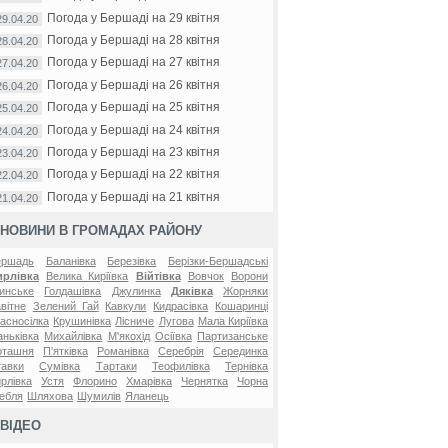
Погода у Бершаді на 29 квітня
29.04.20
Погода у Бершаді на 28 квітня
28.04.20
Погода у Бершаді на 27 квітня
27.04.20
Погода у Бершаді на 26 квітня
26.04.20
Погода у Бершаді на 25 квітня
25.04.20
Погода у Бершаді на 24 квітня
24.04.20
Погода у Бершаді на 23 квітня
23.04.20
Погода у Бершаді на 22 квітня
22.04.20
Погода у Бершаді на 21 квітня
21.04.20
НОВИНИ В ГРОМАДАХ РАЙОНУ
ершадь
Баланівка
Березівка
Берізки-Бершадські
ирлівка
Велика Киріївка
Війтівка
Вовчок
Ворони
инське
Голдашівка
Джулинка
Дяківка
Жорняки
вітне
Зелений Гай
Кавкули
Кидрасівка
Кошаринці
асносілка
Крушинівка
Лісниче
Лугова
Мала Киріївка
ньківка
Михайлівка
М'якохід
Осіївка
Партизанське
оташня
П'ятківка
Романівка
Серебрія
Серединка
авки
Сумівка
Тартаки
Теофилівка
Тернівка
рлівка
Устя
Флорино
Хмарівка
Чернятка
Чорна
ебля
Шляхова
Шумилів
Яланець
ВІДЕО