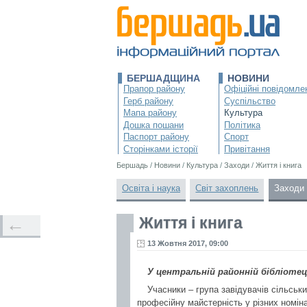
БЕРШАДЩИНА
НОВИНИ
Прапор району
Офіційні повідомле
Герб району
Суспільство
Мапа району
Культура
Дошка пошани
Політика
Паспорт району
Спорт
Сторінками історії
Привітання
Бершадь
/
Новини
/
Культура
/
Заходи
/
Життя і книга
Освіта і наука
Світ захоплень
Заходи
Життя і книга
←
13 Жовтня 2017, 09:00
У центральній районній бібліотеці
Учасники – група завідувачів сільськ
професійну майстерність у різних номін