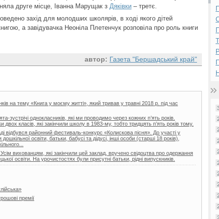
няла друге місце, Іванна Марущак з
Дяківки
– третє.
П
проведено захід для молодших школярів, в ході якого дітей
нигою, а завідувачка Неоніла Плетенчук розповіла про роль книги
П
Р
автор:
Газета "Бершадський край"
Н
ів на тему «Книга у моєму житті», який тривав у травні 2018 р. під час
та-зустрічі однокласників, які ми проводимо через кожних п’ять років.
двох класів, які закінчили школу в 1983-му, тобто тридцять п’ять років тому.
і відбувся районний фестиваль-конкурс «Колискова пісня». До участі у
ошкільної освіти, батьки, бабусі та дідусі, інші особи (старші 18 років),
ільного...
 Усім вихованцям, які закінчили цей заклад, вручено свідоцтва про одержання
цької освіти. На урочистостях були присутні батьки, рідні випускників.
глійська»
рошові премії