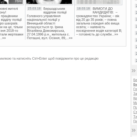
овні жителі
25.03.18
Бершадським
18.03.18
ВИМОГИ ДО
ону!
відділом поліції
КАНДИДАТІВ: –
 працівники
Головного управління
громадянство України; – вік
ідділу поліції
національної поліції у
від 20 до 35 років; – повна
ро шахраїв.
Вінницькій області
загальна середня або вища
и на це, тільки
розшукується гр. Ірина
освіта; – наявність
зня 2018-го
Віталіївна Доможирська,
посвідчення водія категорії В;
стали жертвами
27.04.1996 р.н., жителька с.
– готовність до служби...»»
..»»
Поташні, вул. Осіння, 89,...»»
милкою та натисніть Ctrl+Enter щоб повідомити про це редакцію
Б
Б
Гл
За
Кр
Ма
П
Ст
Ти
Гр