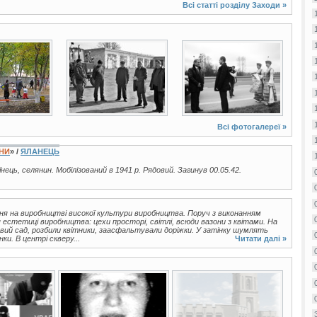
Всі статті розділу
Заходи
»
2 фото
2 фото
Всі фотогалереї »
ЇНИ
» /
ЯЛАНЕЦЬ
аїнець, селянин. Мобілізований в 1941 р. Рядовий. Загинув 00.05.42.
я на виробництві високої культури виробництва. Поруч з виконанням
 естетиці виробництва: цехи просторі, світлі, всюди вазони з квітами. На
вий сад, розбили квітники, заасфальтували доріжки. У затінку шумлять
и. В центрі скверу...
Читати далі »