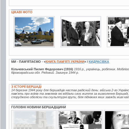
ЦІКАВІ ФОТО
49 фото
2 фото
2 фото
МИ - ПАМ’ЯТАЄМО - «
КНИГА ПАМ’ЯТІ УКРАЇНИ
» /
КИДРАСІВКА
Кільчевський Пилип Федорович (1916)
1916 р., українець, робітник. Мобілі
Кіровоградська обл. Рядовий. Загинув 1944 р.
З ІСТОРІЇ БЕРШАДІ
14 березня 1944 року для бершадців настав радісний день: війська 2-го Україн
пам'ять про воїнів та земляків які віддали своє життя за визволення Бершаді
споруджено обеліски та скульптурні групи, біля підніжжя яких завжди живі кві
ГОЛОВНІ НОВИНИ БЕРШАДЩИНИ