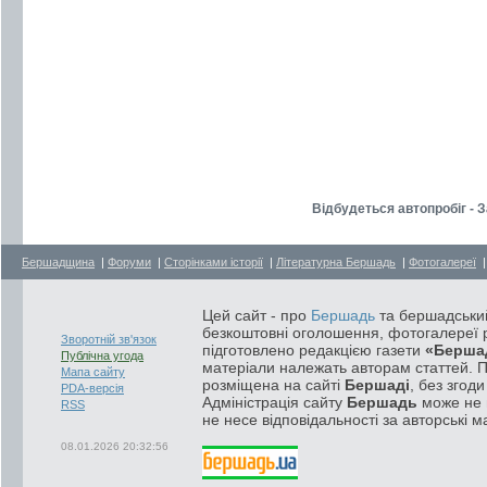
Відбудеться автопробіг - 
Бершадщина
|
Форуми
|
Сторінками історії
|
Літературна Бершадь
|
Фотогалереї
Цей сайт - про
Бершадь
та бершадський
безкоштовні оголошення, фотогалереї р
Зворотній зв'язок
підготовлено редакцією газети
«Берша
Публічна угода
матеріали належать авторам статтей. 
Мапа сайту
розміщена на сайті
Бершаді
, без згод
PDA-версія
Адміністрація сайту
Бершадь
може не п
RSS
не несе відповідальності за авторські м
08.01.2026 20:32:56