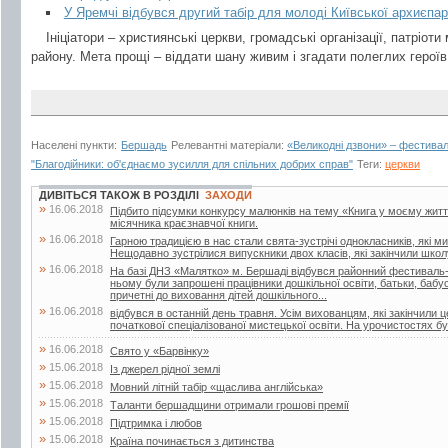
У Яремчі відбувся другий табір для молоді Київської архиєпар
Ініціатори – християнські церкви, громадські організації, патріоти 
району. Мета прощі – віддати шану живим і згадати полеглих героїв
Населені пункти:
Бершадь
Релевантні матеріали:
«Великодні дзвони» – фестивал
"Благодійники: об'єднаємо зусилля для спільних добрих справ"
Теги:
церкви
ДИВІТЬСЯ ТАКОЖ В РОЗДІЛІ
ЗАХОДИ
»
16.06.2018
Підбито підсумки конкурсу малюнків на тему «Книга у моєму житті»
місячника краєзнавчої книги.
»
16.06.2018
Гарною традицією в нас стали свята-зустрічі однокласників, які м
Нещодавно зустрілися випускники двох класів, які закінчили школу
»
16.06.2018
На базі ДНЗ «Малятко» м. Бершаді відбувся районний фестиваль-к
ньому були запрошені працівники дошкільної освіти, батьки, бабусі 
причетні до виховання дітей дошкільного...
»
16.06.2018
відбувся в останній день травня. Усім вихованцям, які закінчили 
початкової спеціалізованої мистецької освіти. На урочистостях бул
»
16.06.2018
Свято у «Барвінку»
»
15.06.2018
Із джерел рідної землі
»
15.06.2018
Мовний літній табір «щаслива англійська»
»
15.06.2018
Таланти бершадщини отримали грошові премії
»
15.06.2018
Підтримка і любов
»
15.06.2018
Країна починається з дитинства