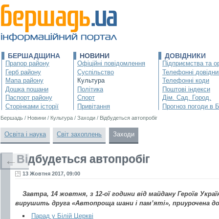
БЕРШАДЩИНА
НОВИНИ
ДОВІДНИКИ
Прапор району
Офіційні повідомлення
Підприємства та ор
Герб району
Суспільство
Телефонні довідни
Мапа району
Культура
Телефонні коди
Дошка пошани
Політика
Поштові індекси
Паспорт району
Спорт
Дім. Сад. Город.
Сторінками історії
Привітання
Прогноз погоди в 
Бершадь
/
Новини
/
Культура
/
Заходи
/
Відбудеться автопробіг
Освіта і наука
Світ захоплень
Заходи
Відбудеться автопробіг
←
13 Жовтня 2017, 09:00
Завтра, 14 жовтня, з 12-ої години від майдану Героїв Украї
вирушить друга «Автопроща шани і пам’яті», приурочена до 
Парад у Білій Церкві