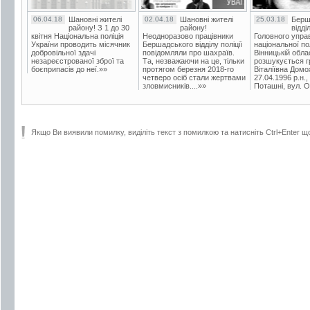
06.04.18
Шановні жителі
02.04.18
Шановні жителі
25.03.18
Берш
району! З 1 до 30
району!
відді
квітня Національна поліція
Неодноразово працівники
Головного упра
України проводить місячник
Бершадського відділу поліції
національної пол
добровільної здачі
повідомляли про шахраїв.
Вінницькій обла
незареєстрованої зброї та
Та, незважаючи на це, тільки
розшукується гр
боєприпасів до неї.»»
протягом березня 2018-го
Віталіївна Домо
четверо осіб стали жертвами
27.04.1996 р.н.,
зловмисників....»»
Поташні, вул. Ос
Якщо Ви виявили помилку, виділіть текст з помилкою та натисніть Ctrl+Enter щ