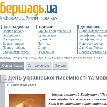
БЕРШАДЩИНА
НОВИНИ
ДОВІДНИКИ
Прапор району
Офіційні повідомлення
Підприємства та ор
Герб району
Суспільство
Телефонні довідни
Мапа району
Культура
Телефонні коди
Дошка пошани
Політика
Поштові індекси
Паспорт району
Спорт
Дім. Сад. Город.
Сторінками історії
Привітання
Прогноз погоди в 
Бершадь
/
Новини
/
Культура
/
Освіта і наука
/
День української писемності та мови
Освіта і наука
Світ захоплень
Заходи
День української писемності та мов
←
6 Листопада 2009 р
Неграмотність? Байдужість! Пр
напередодні дня української писемно
Коли я ознайомився з цією справою,