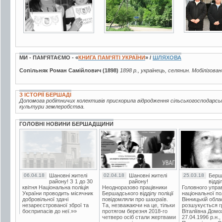
МИ - ПАМ’ЯТАЄМО - «
КНИГА ПАМ’ЯТІ УКРАЇНИ
» /
ШЛЯХОВА
Сопільняк Роман Самійлович (1898)
1898 р., українець, селянин. Мобілізова
З ІСТОРІЇ БЕРШАДІ
Допомога робітничих колективів прискорила відродження сільськогосподарсь
культури землеробства.
ГОЛОВНІ НОВИНИ БЕРШАДЩИНИ
06.04.18
Шановні жителі
02.04.18
Шановні жителі
25.03.18
Берш
району! З 1 до 30
району!
відді
квітня Національна поліція
Неодноразово працівники
Головного упра
України проводить місячник
Бершадського відділу поліції
національної пол
добровільної здачі
повідомляли про шахраїв.
Вінницькій обла
незареєстрованої зброї та
Та, незважаючи на це, тільки
розшукується гр
боєприпасів до неї.»»
протягом березня 2018-го
Віталіївна Домо
четверо осіб стали жертвами
27.04.1996 р.н.,