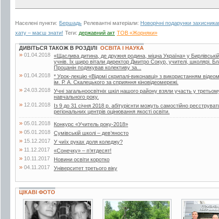
Населені пункти:
Бершадь
Релевантні матеріали:
Новорічні подарунки захисника
хату – маєш знати!
Теги:
державний акт
ТОВ «Жорняки»
ДИВІТЬСЯ ТАКОЖ В РОЗДІЛІ
ОСВІТА І НАУКА
»
01.04.2018
«Щаслива дитина, де дружня родина, міцна Україна» у Бирлівській ш
учнів. Їх щиро вітали директор Дмитро Сокур, учителі, школярі. 
Процанін подякував колективу за...
»
01.04.2018
* Урок-лекцію «Відомі скрипалі-виконавці» з використанням відеом
ім. Р. А. Скалецького за сприяння кіновідеомережі.
»
24.03.2018
Учні загальноосвітніх шкіл нашого району взяли участь у третьом
навчального року.
»
12.01.2018
Із 9 до 31 січня 2018 р. абітурієнти можуть самостійно реєструв
регіональних центрів оцінювання якості освіти.
»
05.01.2018
Конкурс «Учитель року-2018»
»
05.01.2018
Сумівській школі – дев’яносто
»
15.12.2017
У чиїх руках доля коледжу?
»
11.12.2017
«Сонечку» – п’ятдесят!
»
10.11.2017
Новини освіти коротко
»
04.11.2017
Університет третього віку
ЦІКАВІ ФОТО
3 фото
7 фото
3 фото