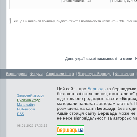
зловмисників....»»
Поташні, вул. Ос
Якщо Ви виявили помилку, виділіть текст з помилкою та натисніть Ctrl+Enter щ
День української писемності та мови - 
Бершадщина
|
Форуми
|
Сторінками історії
|
Літературна Бершадь
|
Фотогалереї
Цей сайт - про
Бершадь
та бершадський
безкоштовні оголошення, фотогалереї р
Зворотній зв'язок
підготовлено редакцією газети
«Берша
Публічна угода
матеріали належать авторам статтей. 
Мапа сайту
розміщена на сайті
Бершаді
, без згод
PDA-версія
Адміністрація сайту
Бершадь
може не п
RSS
не несе відповідальності за авторські м
08.01.2026 17:33:12