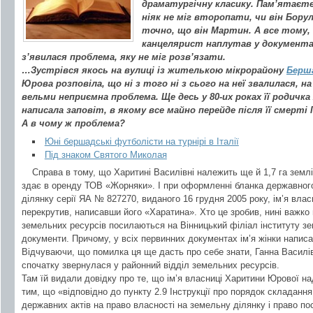
драматургічну класику. Пам’ятаєте,
ніяк не міг второпати, чи він Борул
точно, що він Мартин. А все тому,
канцелярист наплутав у документа
з’явилася проблема, яку не міг розв’язати.
…Зустрівся якось на вулиці із жителькою мікрорайону
Берш
Юрова розповіла, що ні з того ні з сього на неї звалилася, н
вельми неприємна проблема. Ще десь у 80-их роках її родичк
написала заповіт, в якому все майно перейде після її смерті Г
А в чому ж проблема?
Юні бершадські футболісти на турнірі в Італії
Під знаком Святого Миколая
Справа в тому, що Харитині Василівні належить ще й 1,7 га землі
здає в оренду ТОВ «Жорняки». І при оформленні бланка державного
ділянку серії ЯА № 827270, виданого 16 грудня 2005 року, ім’я вла
перекрутив, написавши його «Харатина». Хто це зробив, нині важко 
земельних ресурсів посилаються на Вінницький філіал інституту зе
документи. Причому, у всіх первинних документах ім’я жінки напис
Відчуваючи, що помилка ця ще дасть про себе знати, Ганна Василів
спочатку звернулася у районний відділ земельних ресурсів.
Там їй видали довідку про те, що ім’я власниці Харитини Юрової на
тим, що «відповідно до пункту 2.9 Інструкції про порядок складання, 
державних актів на право власності на земельну ділянку і право п