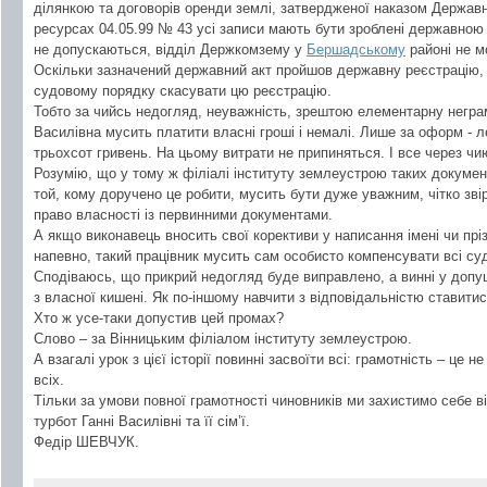
ділянкою та договорів оренди землі, затвердженої наказом Державн
ресурсах 04.05.99 № 43 усі записи мають бути зроблені державною 
не допускаються, відділ Держкомзему у
Бершадському
районі не м
Оскільки зазначений державний акт пройшов державну реєстрацію, 
судовому порядку скасувати цю реєстрацію.
Тобто за чийсь недогляд, неуважність, зрештою елементарну неграм
Василівна мусить платити власні гроші і немалі. Лише за оформ - 
трьохсот гривень. На цьому витрати не припиняться. І все через ч
Розумію, що у тому ж філіалі інституту землеустрою таких докуме
той, кому доручено це робити, мусить бути дуже уважним, чітко зві
право власності із первинними документами.
А якщо виконавець вносить свої корективи у написання імені чи пріз
напевно, такий працівник мусить сам особисто компенсувати всі су
Сподіваюсь, що прикрий недогляд буде виправлено, а винні у допу
з власної кишені. Як по-іншому навчити з відповідальністю ставити
Хто ж усе-таки допустив цей промах?
Слово – за Вінницьким філіалом інституту землеустрою.
А взагалі урок з цієї історії повинні засвоїти всі: грамотність – це
всіх.
Тільки за умови повної грамотності чиновників ми захистимо себе ві
турбот Ганні Василівні та її сім’ї.
Федір ШЕВЧУК.