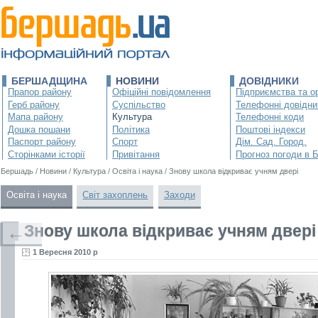
БЕРШАДЩИНА
НОВИНИ
ДОВІДНИКИ
Прапор району
Офіційні повідомлення
Підприємства та ор
Герб району
Суспільство
Телефонні довідни
Мапа району
Культура
Телефонні коди
Дошка пошани
Політика
Поштові індекси
Паспорт району
Спорт
Дім. Сад. Город.
Сторінками історії
Привітання
Прогноз погоди в 
Бершадь
/
Новини
/
Культура
/
Освіта і наука
/
Знову школа відкриває учням двері
Освіта і наука
Світ захоплень
Заходи
Знову школа відкриває учням двері
←
1 Вересня 2010 р