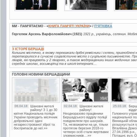
МИ - ПАМ’ЯТАЄМО - «
КНИГА ПАМ’ЯТІ УКРАЇНИ
» /
П'ЯТКІВКА
Гергелюк Арсень Варфоломійович (1921)
1921 р., українець, селянин. Мобіл
З ІСТОРІЇ БЕРШАДІ
Колишнє містечко, в якому переважали дрібні ремісники і селяни, пригноблені
перетворилося в сучасне соціалістичне місто з суцільною письменністю. Пр
лікарів, які працюють у 2 лікарнях, а також медпрацівники інших медичних зак
середніх школах, восьмирічці та в школі-інтернаті....
ГОЛОВНІ НОВИНИ БЕРШАДЩИНИ
06.04.18
Шановні жителі
02.04.18
Шановні жителі
25.03.18
Берш
району! З 1 до 30
району!
відді
квітня Національна поліція
Неодноразово працівники
Головного упра
України проводить місячник
Бершадського відділу поліції
національної пол
добровільної здачі
повідомляли про шахраїв.
Вінницькій обла
незареєстрованої зброї та
Та, незважаючи на це, тільки
розшукується гр
боєприпасів до неї.»»
протягом березня 2018-го
Віталіївна Домо
четверо осіб стали жертвами
27.04.1996 р.н.,
зловмисників....»»
Поташні, вул. Ос