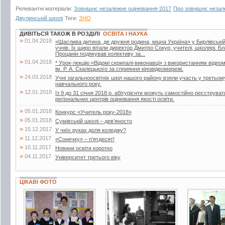
Релевантні матеріали:
Зовнішнє незалежне оцінювання-2017
Про зовнішнє незал
Джулинській школі
Теги:
ЗНО
ДИВІТЬСЯ ТАКОЖ В РОЗДІЛІ
ОСВІТА І НАУКА
»
01.04.2018
«Щаслива дитина, де дружня родина, міцна Україна» у Бирлівській ш
учнів. Їх щиро вітали директор Дмитро Сокур, учителі, школярі. 
Процанін подякував колективу за...
»
01.04.2018
* Урок-лекцію «Відомі скрипалі-виконавці» з використанням відеом
ім. Р. А. Скалецького за сприяння кіновідеомережі.
»
24.03.2018
Учні загальноосвітніх шкіл нашого району взяли участь у третьом
навчального року.
»
12.01.2018
Із 9 до 31 січня 2018 р. абітурієнти можуть самостійно реєструв
регіональних центрів оцінювання якості освіти.
»
05.01.2018
Конкурс «Учитель року-2018»
»
05.01.2018
Сумівській школі – дев’яносто
»
15.12.2017
У чиїх руках доля коледжу?
»
11.12.2017
«Сонечку» – п’ятдесят!
»
10.11.2017
Новини освіти коротко
»
04.11.2017
Університет третього віку
ЦІКАВІ ФОТО
4 фото
2 фото
4 фото