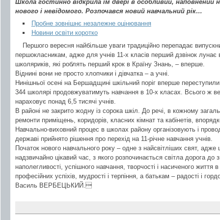
Школа гостинно відкрила їм двері в особливий, наповнений
нового і невідомого. Розпочався новий навчальний рік…
Пробне зовнішнє незалежне оцінювання
Новини освіти коротко
Першого вересня найбільше уваги традиційно перепадає випускн
першокласникам, адже для учнів 11-х класів перший дзвінок лунає
школяриків, які роблять перший крок в Країну Знань, – вперше.
Віднині вони не просто хлопчики і дівчатка – а учні.
Нинішньої осені на Бершадщині шкільний поріг вперше переступили 
344 школярі продовжуватимуть навчання в 10-х класах. Всього ж в
нараховує понад 6,5 тисячі учнів.
В районі не закрито жодну із сорока шкіл. До речі, в кожному загал
ремонти приміщень, коридорів, класних кімнат та кабінетів, впорядк
Навчально-виховний процес в школах району організовують і провод
державі прийнято рішення про перехід на 11-річне навчання учнів.
Початок нового навчального року – одне з найсвітліших свят, адже ц
надзвичайно цікавий час, з якого розпочинається світла дорога до 
наполегливості, успішного навчання, творчості і насиченого життя 
професійних успіхів, мудрості і терпіння, а батькам – радості і гордо
Василь ВЕРБЕЦЬКИЙ.