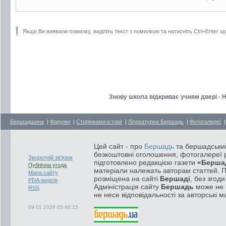
Якщо Ви виявили помилку, виділіть текст з помилкою та натисніть Ctrl+Enter щ
Знову школа відкриває учням двері - Н
Бершадщина
|
Форуми
|
Сторінками історії
|
Літературна Бершадь
|
Фотогалереї
Цей сайт - про
Бершадь
та бершадський
безкоштовні оголошення, фотогалереї р
Зворотній зв'язок
підготовлено редакцією газети
«Берша
Публічна угода
матеріали належать авторам статтей. 
Мапа сайту
розміщена на сайті
Бершаді
, без згод
PDA-версія
Адміністрація сайту
Бершадь
може не п
RSS
не несе відповідальності за авторські м
09.01.2026 05:46:15