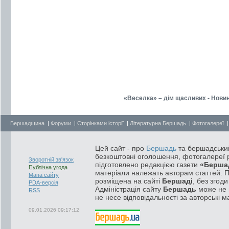
«Веселка» – дім щасливих - Новини
Бершадщина
|
Форуми
|
Сторінками історії
|
Літературна Бершадь
|
Фотогалереї
Цей сайт - про
Бершадь
та бершадський
безкоштовні оголошення, фотогалереї р
Зворотній зв'язок
підготовлено редакцією газети
«Берша
Публічна угода
матеріали належать авторам статтей. 
Мапа сайту
розміщена на сайті
Бершаді
, без згод
PDA-версія
Адміністрація сайту
Бершадь
може не п
RSS
не несе відповідальності за авторські м
09.01.2026 09:17:12