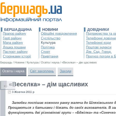
БЕРШАДЩИНА
НОВИНИ
ДОВІДНИКИ
Прапор району
Офіційні повідомлення
Підприємства та ор
Герб району
Суспільство
Телефонні довідни
Мапа району
Культура
Телефонні коди
Дошка пошани
Політика
Поштові індекси
Паспорт району
Спорт
Дім. Сад. Город.
Сторінками історії
Привітання
Прогноз погоди в 
Бершадь
/
Новини
/
Культура
/
Освіта і наука
/
«Веселка» – дім щасливих
Освіта і наука
Світ захоплень
Заходи
«Веселка» – дім щасливих
←
3 Жовтня 2011 р
Залюбки поспішає кожного ранку малеча до Шляхівського д
Прощаються з батьками і біжать до своїх вихователів. В за
функціонують дві різновікові групи – «Бджілка» та «Сонечко»