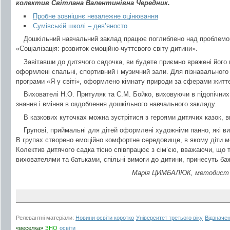
колектив Світлана Валентинівна Чередник.
Пробне зовнішнє незалежне оцінювання
Сумівській школі – дев’яносто
Дошкільний навчальний заклад працює поглиблено над проблем
«Соціалізація: розвиток емоційно-чуттєвого світу дитини».
Завітавши до дитячого садочка, ви будете приємно вражені його к
оформлені спальні, спортивний і музичний зали. Для пізнавального р
програми «Я у світі», оформлено кімнату природи за сферами життє
Вихователі Н.О. Притуляк та С.М. Бойко, виховуючи в підопічних
знання і вміння в оздоблення дошкільного навчального закладу.
В казкових куточках можна зустрітися з героями дитячих казок, в
Групові, приймальні для дітей оформлені художніми панно, які в
В групах створено емоційно комфортне середовище, в якому діти мож
Колектив дитячого садка тісно співпрацює з сім’єю, вважаючи, що 
вихователями та батьками, спільні вимоги до дитини, принесуть баж
Марія ЦИМБАЛЮК, методист р
Релевантні матеріали:
Новини освіти коротко
Університет третього віку
Відзначе
«веселка»
ЗНО
освіти