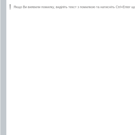
Якщо Ви виявили помилку, виділіть текст з помилкою та натисніть Ctrl+Enter щ