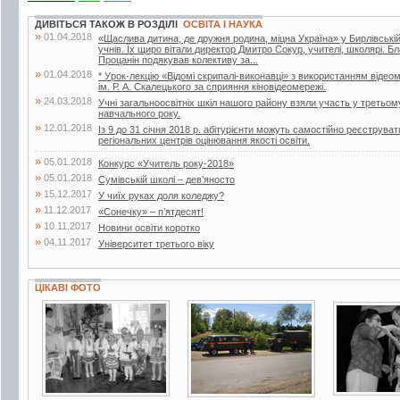
ДИВІТЬСЯ ТАКОЖ В РОЗДІЛІ
ОСВІТА І НАУКА
»
01.04.2018
«Щаслива дитина, де дружня родина, міцна Україна» у Бирлівській ш
учнів. Їх щиро вітали директор Дмитро Сокур, учителі, школярі. 
Процанін подякував колективу за...
»
01.04.2018
* Урок-лекцію «Відомі скрипалі-виконавці» з використанням відеом
ім. Р. А. Скалецького за сприяння кіновідеомережі.
»
24.03.2018
Учні загальноосвітніх шкіл нашого району взяли участь у третьом
навчального року.
»
12.01.2018
Із 9 до 31 січня 2018 р. абітурієнти можуть самостійно реєструв
регіональних центрів оцінювання якості освіти.
»
05.01.2018
Конкурс «Учитель року-2018»
»
05.01.2018
Сумівській школі – дев’яносто
»
15.12.2017
У чиїх руках доля коледжу?
»
11.12.2017
«Сонечку» – п’ятдесят!
»
10.11.2017
Новини освіти коротко
»
04.11.2017
Університет третього віку
ЦІКАВІ ФОТО
2 фото
14 фото
6 фото