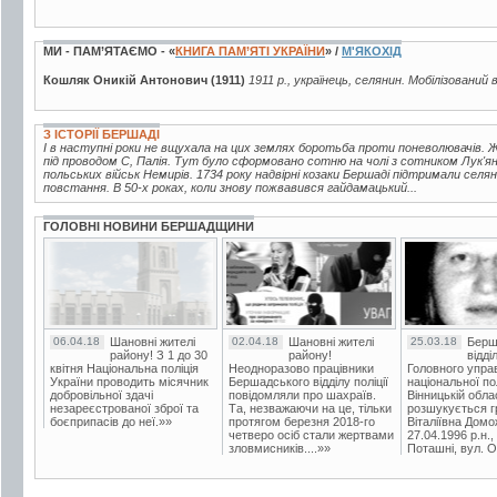
МИ - ПАМ’ЯТАЄМО - «
КНИГА ПАМ’ЯТІ УКРАЇНИ
» /
М'ЯКОХІД
Кошляк Оникій Антонович (1911)
1911 р., українець, селянин. Мобілізований 
З ІСТОРІЇ БЕРШАДІ
І в наступні роки не вщухала на цих землях боротьба проти поневолювачів.
під проводом С, Палія. Тут було сформовано сотню на чолі з сотником Лук'ян
польських військ Немирів. 1734 року надвірні козаки Бершаді підтримали се
повстання. В 50-х роках, коли знову пожвавився гайдамацький...
ГОЛОВНІ НОВИНИ БЕРШАДЩИНИ
06.04.18
Шановні жителі
02.04.18
Шановні жителі
25.03.18
Берш
району! З 1 до 30
району!
відді
квітня Національна поліція
Неодноразово працівники
Головного упра
України проводить місячник
Бершадського відділу поліції
національної пол
добровільної здачі
повідомляли про шахраїв.
Вінницькій обла
незареєстрованої зброї та
Та, незважаючи на це, тільки
розшукується гр
боєприпасів до неї.»»
протягом березня 2018-го
Віталіївна Домо
четверо осіб стали жертвами
27.04.1996 р.н.,
зловмисників....»»
Поташні, вул. Ос