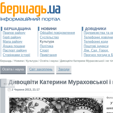
БЕРШАДЩИНА
НОВИНИ
ДОВІДНИКИ
Прапор району
Офіційні повідомлення
Підприємства та ор
Герб району
Суспільство
Телефонні довідни
Мапа району
Культура
Телефонні коди
Дошка пошани
Політика
Поштові індекси
Паспорт району
Спорт
Дім. Сад. Город.
Сторінками історії
Привітання
Прогноз погоди в 
Бершадь
/
Новини
/
Культура
/
Освіта і наука
/
Дивоцвіти Катерини Мураховської і не ті
Освіта і наука
Світ захоплень
Заходи
Дивоцвіти Катерини Мураховської і 
←
2 Червня 2013, 21:17
Фото
У
шко
при