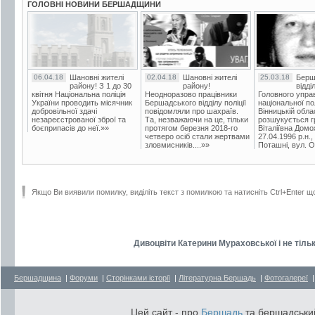
ГОЛОВНІ НОВИНИ БЕРШАДЩИНИ
06.04.18
Шановні жителі
02.04.18
Шановні жителі
25.03.18
Берш
району! З 1 до 30
району!
відді
квітня Національна поліція
Неодноразово працівники
Головного упра
України проводить місячник
Бершадського відділу поліції
національної пол
добровільної здачі
повідомляли про шахраїв.
Вінницькій обла
незареєстрованої зброї та
Та, незважаючи на це, тільки
розшукується гр
боєприпасів до неї.»»
протягом березня 2018-го
Віталіївна Домо
четверо осіб стали жертвами
27.04.1996 р.н.,
зловмисників....»»
Поташні, вул. Ос
Якщо Ви виявили помилку, виділіть текст з помилкою та натисніть Ctrl+Enter щ
Дивоцвіти Катерини Мураховської і не тільк
Бершадщина
|
Форуми
|
Сторінками історії
|
Літературна Бершадь
|
Фотогалереї
Цей сайт - про
Бершадь
та бершадський