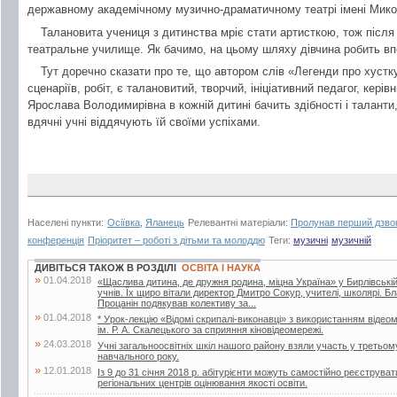
державному академічному музично-драматичному театрі імені Мико
Талановита учениця з дитинства мріє стати артисткою, тож після
театральне училище. Як бачимо, на цьому шляху дівчина робить впе
Тут доречно сказати про те, що автором слів «Легенди про хустку»
сценаріїв, робіт, є талановитий, творчий, ініціативний педагог, керів
Ярослава Володимирівна в кожній дитині бачить здібності і таланти
вдячні учні віддячують їй своїми успіхами.
Населені пункти:
Осіївка
,
Яланець
Релевантні матеріали:
Пролунав перший дзвон
конференція
Пріоритет – роботі з дітьми та молоддю
Теги:
музичні
музичній
ДИВІТЬСЯ ТАКОЖ В РОЗДІЛІ
ОСВІТА І НАУКА
»
01.04.2018
«Щаслива дитина, де дружня родина, міцна Україна» у Бирлівській ш
учнів. Їх щиро вітали директор Дмитро Сокур, учителі, школярі. 
Процанін подякував колективу за...
»
01.04.2018
* Урок-лекцію «Відомі скрипалі-виконавці» з використанням відеом
ім. Р. А. Скалецького за сприяння кіновідеомережі.
»
24.03.2018
Учні загальноосвітніх шкіл нашого району взяли участь у третьом
навчального року.
»
12.01.2018
Із 9 до 31 січня 2018 р. абітурієнти можуть самостійно реєструв
регіональних центрів оцінювання якості освіти.