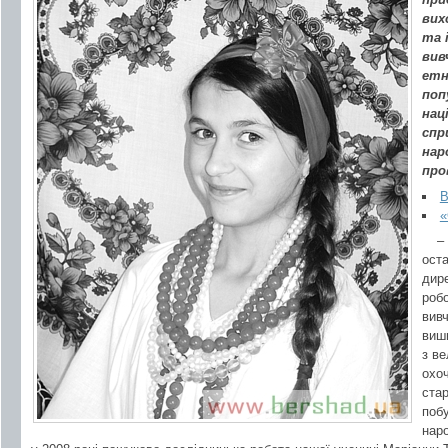
вих
та 
вив
етн
поп
нац
спр
нар
про
В
«
–
оста
дир
робо
вивч
виши
з ве
охоч
стар
побу
наро