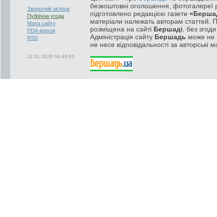
безкоштовні оголошення, фотогалереї р
Зворотній зв'язок
підготовлено редакцією газети
«Берша
Публічна угода
матеріали належать авторам статтей. 
Мапа сайту
розміщена на сайті
Бершаді
, без згод
PDA-версія
Адміністрація сайту
Бершадь
може не п
RSS
не несе відповідальності за авторські м
11.01.2026 04:49:03