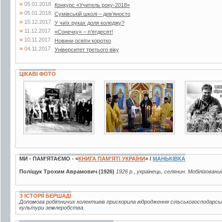
»
05.01.2018
Конкурс «Учитель року-2018»
»
05.01.2018
Сумівській школі – дев’яносто
»
15.12.2017
У чиїх руках доля коледжу?
»
11.12.2017
«Сонечку» – п’ятдесят!
»
10.11.2017
Новини освіти коротко
»
04.11.2017
Університет третього віку
ЦІКАВІ ФОТО
3 фото
8 фото
4 фото
МИ - ПАМ’ЯТАЄМО - «
КНИГА ПАМ’ЯТІ УКРАЇНИ
» /
МАНЬКІВКА
Поліщук Трохим Аврамович (1926)
1926 р., українець, селянин. Мобілізовани
З ІСТОРІЇ БЕРШАДІ
Допомога робітничих колективів прискорила відродження сільськогосподарсь
культури землеробства.