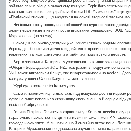
у 2008 році пошуково-дослідницька робота нашої учениці Маріанни 
зайняла перше місце в обласному конкурсі. Торік його переможнице
керівництвом вчительки української мови Н.Д. Фурманської підготу
«Подільські килими», що базується на основі творчості талановитої м
Нинішнього року проводився обласний конкурс пошуково-дослідни
знову перше місце в ньому посіла вихованка Бершадської ЗОШ №1 
Мураховська (на знімку).
Основу її пошуково-дослідницької роботи склали родинні спогади
бершадців. Допитлива дівчина віднайшла старовинні віночок, фотог
наречених, та іншу символіку й атрибутику подільського весілля.
Варто зазначити: Катерина Мураховська – активна учасниця зразк
«Оберіг» Бершадської ЗОШ №1, тож разом із подругами вона записал
Учні також виготовили гільце, яке використовували на весіллі. Доп
конкурсі учениці Олена Кавун і Наталія Глиняна.
Журі було вражене їхнім виступом.
Сама ж переможниця зізнається: над пошуково-дослідницькою ро
адже не лише поповнила скарбничку своїх знань, а й серцем відчул
весільної обрядовості.
Галина Петрівна Голинська характеризує Катю як всебічно обдаро
паралельно навчається і в дитячій музичній школі імені Р.А. Скалец
громадському житті. А як натхненно й емоційно читає вона «Легенду
Катерини Мураховської неодноразово звучав не лише на районній та